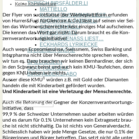
TYPISCH BIRSFÄLDER.LI
Keine Kommentare
MATTIELLO
Der Fly­er von suc­cè­Su­is­se (der Wer­be­platt­t­form erfun­den
RUDOLF BUSS­MANN LIEST…
von Hurrer&Fugi fürGlen­co­re & Co.) lässt auf sei­nen vier Sei­
ADVÄNTSKALÄNDER.LI
ten das Wort­men­schen­rech­te kein ein­zi­ges Mal auf­schei­nen.
OSCHTERHÄS.LI
Die ken­nen das Wort gar nicht. Dar­um braucht es die Kon­
PFINGST­SPATZ
zern­ver­ant­wor­tungs­in­itia­ti­ve!
RENÉ REGEN­ASS LIEST…
ECK­HARDS LYRIK­ECKE
Auch wenn Eco­no­mie­su­is­se, Swiss­mem, Swiss Ban­king und
IN EIGE­NER SACHE
Inter­phar­ma nicht über Men­schen­rech­te spre­chen wol­len,
SO GOOT’S
wir tun es. Dazu brau­chen wir kei­nen Bern­har­di­ner, der sich
SPIEL­RE­GELN
in den Schwanz beisst und auch kein KMU-Teu­fel­chen, denn
DO-IT-YOUR­S­ELF
gegen KMU haben wir nichts.
BIRSFÄLDER.LI-ABO
1
SHOUT­BOX
Aus­ser die­se KMU
wür­den z.B. mit Gold oder Dia­man­ten
han­deln die mit Kin­der­ar­beit geför­dert wur­den.
Und Kin­der­ar­beit ist eine Ver­let­zung der Men­schen­rech­te.
Auch die Beto­nung der Geg­ner der Kon­zern­ver­ant­wor­tungs­
in­itia­ti­ve, dass
99,9 % der Schwei­zer Unter­neh­men sau­ber arbei­ten wür­den
und es dar­um für 0.1% Unter­neh­men kein Extra­ge­setz brau­
che ist nicht stich­hal­tig. Da ist nichts von Gene­ral­ver­dacht.
Schliess­lich haben wir jede Men­ge Geset­ze, die nur 0,1% der
Bür­ge­rin­nen und Bür­ger betref­fen. Das setzt nicht alle unter