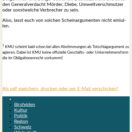
den Gene­ral­ver­dacht Mör­der, Die­be, Umwelt­ver­schmut­zer
oder sonst­wel­che Ver­bre­cher zu sein.
Also, lasst euch von sol­chen Schein­ar­gu­men­ten nicht ein­lul­
len.
1
KMU scheint bald schon bei allen Abstim­mun­gen als Tot­schlag­ar­gu­ment zu
agie­ren. Dabei ist KMU kei­ne offi­zi­el­le Geschäfts- oder Unter­neh­mens­form
die im Obli­ga­tio­nen­recht vor­kommt!
Als pdf speichern, drucken oder per E-Mail verschicken?
Birsfelden
Kultur
Politik
Region
Schweiz