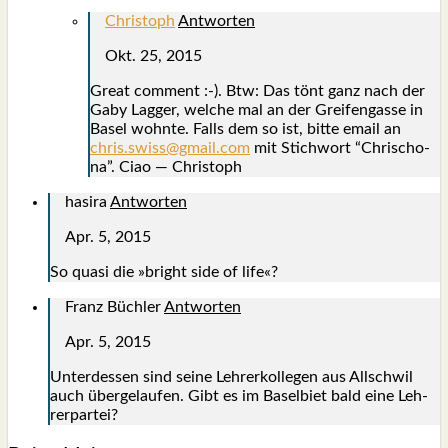
Christoph
Antworten
Okt. 25, 2015
Gre­at com­ment :-). Btw: Das tönt ganz nach der
Gaby Lag­ger, wel­che mal an der Grei­fen­gas­se in
Basel wohn­te. Falls dem so ist, bit­te email an
chris.swiss@gmail.com
mit Stich­wort “Chrisch­o­
na”. Ciao — Chris­toph
hasira
Antworten
Apr. 5, 2015
So qua­si die »bright side of life«?
Franz Büchler
Antworten
Apr. 5, 2015
Unter­des­sen sind sei­ne Leh­rer­kol­le­gen aus All­schwil
auch über­ge­lau­fen. Gibt es im Basel­biet bald eine Leh­
rer­par­tei?