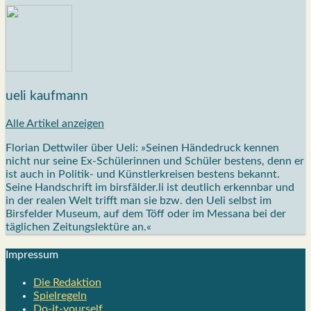
ueli kaufmann
Alle Artikel anzeigen
Florian Dettwiler über Ueli: »Seinen Händedruck kennen
nicht nur seine Ex-Schülerinnen und Schüler bestens, denn er
ist auch in Politik- und Künstlerkreisen bestens bekannt.
Seine Handschrift im birsfälder.li ist deutlich erkennbar und
in der realen Welt trifft man sie bzw. den Ueli selbst im
Birsfelder Museum, auf dem Töff oder im Messana bei der
täglichen Zeitungslektüre an.«
Impres­sum
Die Redak­ti­on
Spiel­re­geln
Do-it-your­s­elf