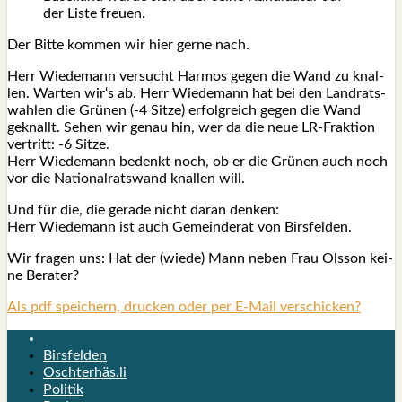
der Lis­te freu­en.
Der Bit­te kom­men wir hier ger­ne nach.
Herr Wie­demann ver­sucht Har­mos gegen die Wand zu knal­
len. War­ten wir‘s ab. Herr Wie­demann hat bei den Land­rats­
wah­len die Grü­nen (-4 Sit­ze) erfolg­reich gegen die Wand
geknallt. Sehen wir genau hin, wer da die neue LR-Frak­ti­on
ver­tritt: ‑6 Sit­ze.
Herr Wie­demann bedenkt noch, ob er die Grü­nen auch noch
vor die Natio­nal­rats­wand knal­len will.
Und für die, die gera­de nicht dar­an den­ken:
Herr Wie­demann ist auch Gemein­de­rat von Birs­fel­den.
Wir fra­gen uns: Hat der (wie­de) Mann neben Frau Ols­son kei­
ne Bera­ter?
Als pdf speichern, drucken oder per E-Mail verschicken?
Birsfelden
Oschterhäs.li
Politik