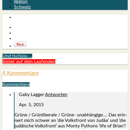
Region
Schweiz
Und tschüss ...
Immer auf dem Laufenden
4 Kommentare
Kommentiere
Gaby Lagger
Antworten
Apr. 5, 2015
Grü­ne / Grün­li­be­ra­le / Grü­ne- unab­hän­gi­ge.… Das erin­
nert mich schwer an ‘die Volks­front von Judäa’ und ‘die
judäi­sche Volks­front’ aus Mon­ty Pythons ‘life of Bri­an’!