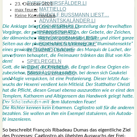
TYPISCH BIRSFÄLDER.LI
23. Oktober 2021
MATTIELLO
max feurer
RUDOLF BUSS­MANN LIEST…
Keine Kommentare
ADVÄNTSKALÄNDER.LI
Die Ankla­ge bringt eine detail­lier­te Dar­stel­lung der fre­vel­haf­ten
OSCHTERHÄS.LI
Vor­gän­ge, der got­tes­läs­ter­li­chen Riten, der Gebe­te, der Zei­chen,
PFINGST­SPATZ
der dämo­ni­schen Wor­te der
amtie­ren­den Brü­der und zitiert gan­ze
RENÉ REGEN­ASS LIEST…
Sei­ten aus der phan­tas­ti­schen Schil­de­rung der “Illu­mi­na­ten­sek­te”
ECK­HARDS LYRIK­ECKE
eines gewis­sen “Luch­eti”, Deck­na­me des Mar­quis de Luchet, der
IN EIGE­NER SACHE
unver­fro­ren behaup­tet, die Frei­mau­rer trän­ken das Blut von Kin­
SO GOOT’S
dern!
SPIEL­RE­GELN
Gott, die Hei­li­gen, die Pro­phe­ten, die Engel in die­se Orgi­en ein­
DO-IT-YOUR­S­ELF
zu­be­zie­hen, Séan­cen zu ver­an­stal­ten, bei denen sich Gau­ke­lei
BIRSFÄLDER.LI-ABO
und Magie ver­qui­cken, ist eine Pro­fa­nie­rung. Die­ser letz­te Aus­
SHOUT­BOX
wuchs der Hexe­rei ver­dient kein Mit­leid. Der Statt­hal­ter Chris­ti
hat die Pflicht, die­sen Greu­el eben­so aus­zu­rot­ten wie er einst den
Temp­lern, Katha­rern und Albi­gen­sern das Hand­werk gelegt hat­te.
Der Schei­ter­hau­fen mit dem läu­tern­den Feu­er!
Die Rich­ter ken­nen kein Erbar­men. Cagli­os­tro soll für die ande­ren
bezah­len. Sie wol­len an ihm ein Exem­pel sta­tu­ie­ren, ein Auto­da­
fé insze­nie­ren.
So beschreibt Fran­çois Riba­deau Dumas das eigent­li­che Ziel
des Pro­zes­ses: Cagli­os­tro als übels­ten Aus­wuchs der Frei­