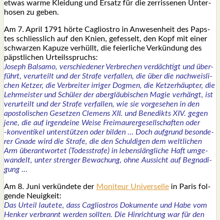
etwas war­me Klei­dung und Ersatz für die zer­ris­se­nen Unter­
ho­sen zu geben.
Am 7. April 1791 hör­te Cagli­os­tro in Anwe­sen­heit des Paps­
tes schliess­lich auf den Knien, gefes­selt, den Kopf mit einer
schwar­zen Kapu­ze ver­hüllt, die fei­er­li­che Ver­kün­dung des
päpst­li­chen Urteils­spruchs:
Joseph Bal­sa­mo, ver­schie­de­ner Ver­bre­chen ver­däch­tigt und über­
führt, ver­ur­teilt und der Stra­fe ver­fal­len, die über die nach­weis­li­
chen Ket­zer, die Ver­brei­ter irri­ger Dog­men, die Ket­zer­häup­ter, die
Lehr­meis­ter und Schü­ler der aber­gläu­bi­schen Magie ver­hängt, ist
ver­ur­teilt und der Stra­fe ver­fal­len, wie sie vor­ge­se­hen in den
apos­to­li­schen Geset­zen Cle­mens XII. und Bene­dikts XIV. gegen
jene, die auf irgend­ei­ne Wei­se Frei­mau­rer­ge­sell­schaf­ten oder
‑kon­ven­ti­kel unter­stüt­zen oder bil­den … Doch auf­grund beson­de­
rer Gna­de wird die Stra­fe, die den Schul­di­gen dem welt­li­chen
Arm über­ant­wor­tet (Todes­stra­fe) in lebens­läng­li­che Haft umge­
wan­delt, unter stren­ger Bewa­chung, ohne Aus­sicht auf Begna­di­
gung …
Am 8. Juni ver­kün­de­te der
Moni­teur Uni­ver­sel­le
in Paris fol­
gen­de Neu­ig­keit:
Das Urteil lau­te­te, dass Cagli­ostros Doku­men­te und Habe vom
Hen­ker ver­brannt wer­den soll­ten. Die Hin­rich­tung war für den