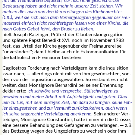
mit der Frei­mau­re­rei befas­sen, nur noch eine geschicht­li­che
Bedeu­tung haben und nicht mehr in unse­rer Zeit ste­hen. Wir
mei­nen dies auch von den Ver­ur­tei­lun­gen des Kir­chen­rech­tes
(CIC), weil sie sich nach dem Vor­her­ge­sag­ten gegen­über der Frei­
mau­re­rei ein­fach nicht recht­fer­ti­gen las­sen von einer Kir­che, die
nach Got­tes Gebot lehrt, den Bru­der zu lie­ben.
hielt Joseph Ratz­in­ger, Prä­fekt der Glau­bens­kon­gre­ga­ti­on
und spä­te­re Papst Bene­dikt XVI. noch im Novem­ber 1983
fest, das Urteil der Kir­che gegen­über der Frei­mau­re­rei sei
“unver­än­dert”; damit blei­be auch die Exkom­mu­ni­ka­ti­on für
die katho­li­schen Frei­mau­rer bestehen.
Cagli­ostros For­de­rung nach Ver­tei­di­gern kam die Inqui­si­ti­on
zwar nach, — aller­dings nicht mit von ihm gewünsch­ten, son­
dern von der Inqui­si­ti­on aus­ge­wähl­ten. So erstaunt es nicht
wei­ter, dass Mon­si­gno­re Ber­nar­di­ni bei sei­ner Ernen­nung
dekla­rier­te: I
ch schwö­re und ver­spre­che, Still­schwei­gen zu
bewah­ren und mei­ne Arbeit mit Auf­rich­tig­keit und gutem Glau­
ben zu tun, mit dem ein­zi­gen Ziel, ihn dazu zu brin­gen, sei­ne Feh­
ler ein­zu­ge­ste­hen und zur Ver­nunft zurück­zu­keh­ren, auch wenn
ich sei­ne unge­rech­te Ver­tei­di­gung aner­ken­ne
. Sein ande­rer Ver­
tei­di­ger, Mon­si­gno­re Con­stan­ti­ni, hat­te immer­hin die Grös­se,
eine bes­se­re Behand­lung des Gefan­ge­nen zu ver­lan­gen, — z.B.
das Bett­zeug wegen des Unge­zie­fers zu wech­seln oder ihm