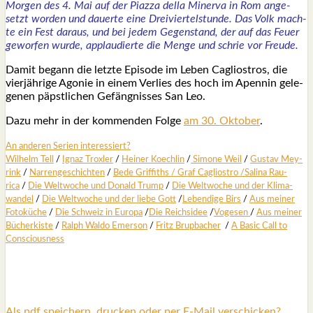
Mor­gen des 4. Mai auf der Piaz­za del­la Miner­va in Rom ange­
setzt wor­den und dau­er­te eine Drei­vier­tel­stun­de. Das Volk mach­
te ein Fest dar­aus, und bei jedem Gegen­stand, der auf das Feu­er
gewor­fen wur­de, applau­dier­te die Men­ge und schrie vor Freu­de.
Damit begann die letz­te Epi­so­de im Leben Cagli­ostros, die
vier­jäh­ri­ge Ago­nie in einem Ver­lies des hoch im Apen­nin gele­
ge­nen päpst­li­chen Gefäng­nis­ses San Leo.
Dazu mehr in der kom­men­den Fol­ge
am 30. Okto­ber
.
An ande­ren Seri­en inter­es­siert?
Wil­helm Tell
/
Ignaz Trox­ler
/
Hei­ner Koech­lin
/
Simo­ne Weil
/
Gus­tav Mey­
rink
/
Nar­ren­ge­schich­ten
/
Bede Grif­fiths /
Graf Cagli­os­tro
/
Sali­na Rau­
rica
/
Die Welt­wo­che und Donald Trump
/
Die Welt­wo­che und der Kli­ma­
wan­del
/
Die Welt­wo­che und der lie­be Gott
/
Leben­di­ge Birs
/
Aus mei­ner
Foto­kü­che
/
Die Schweiz in Euro­pa
/
Die Reichs­idee
/
Voge­sen
/
Aus mei­ner
Bücher­kis­te
/
Ralph Wal­do Emer­son
/
Fritz Brup­ba­cher
/
A Basic Call to
Con­scious­ness
Als pdf speichern, drucken oder per E-Mail verschicken?