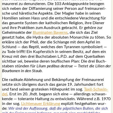
mau­re­rei zu denun­zie­ren. Die 103 Ankla­ge­punk­te bezo­gen
sich neben der Dif­fa­mie­rung sei­ner Per­son auf frei­mau­re­ri­
sche und häre­ti­sche Aspek­te. Der Magi­er habe in sei­nen
Homi­li­en sei­nen Hass und die ent­schie­de­ne Ver­ach­tung für
das gesam­te Sys­tem der katho­li­schen Reli­gi­on, ihre Die­ner
und ihre Prak­ti­ken zum Aus­druck gebracht. Er gehö­re zur
Geheim­sek­te der
Illu­mi­na­ten Bay­erns
, die sich das Ziel
gesetzt habe, die
Hydra der abso­lu­ten Mon­ar­chie zu töten. So
erklä­re sich der Pfeil, der die Schlan­ge mit dem Apfel im
Schlund — das Rep­til, wel­ches den Tyran­nen sym­bo­li­siert —
zu Tode trifft! Ein Kup­fer­stich in sei­nem Besitz, auf dem ein
Kreuz mit den drei Buch­sta­ben L.P.D. auf dem Quer­bal­ken
sicht­bar sei, bewei­se deren teuf­li­schen Plan: Die drei Buch­
sta­ben stün­den für
Lilum pedi­bus destrue — Tre­tet die Lili­en der
Bour­bo­nen in den Staub
.
Die radi­ka­le Ableh­nung und Bekämp­fung der Frei­mau­re­rei
setz­te sich übri­gens durch das gan­ze 19. Jahr­hun­dert fort
und fand sei­nen gro­tes­ken Höhe­punkt im sog.
Taxil-
Schwin­
del
. Erst im 20. Jhdt. begann sich eine — aller­dings schwan­
ken­de — tole­ran­te Hal­tung zu ent­wi­ckeln. Wäh­rend z.B. 1970
in der sog.
Lich­ten­au­er Erklä­rung
expli­zit fest­ge­hal­ten wur­
de:
Wir sind der Auf­fas­sung, daß die päpst­li­chen Bul­len, die sich