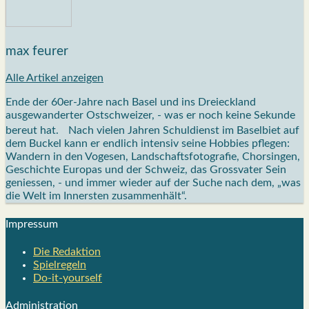
max feurer
Alle Artikel anzeigen
Ende der 60er-Jahre nach Basel und ins Dreieckland
ausgewanderter Ostschweizer, - was er noch keine Sekunde
bereut hat. Nach vielen Jahren Schuldienst im Baselbiet auf
dem Buckel kann er endlich intensiv seine Hobbies pflegen:
Wandern in den Vogesen, Landschaftsfotografie, Chorsingen,
Geschichte Europas und der Schweiz, das Grossvater Sein
geniessen, - und immer wieder auf der Suche nach dem, „was
die Welt im Innersten zusammenhält“.
Impres­sum
Die Redak­ti­on
Spiel­re­geln
Do-it-your­s­elf
Admi­nis­tra­ti­on