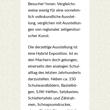
Besucher*innen. Ver­gleichs­
wei­se wenig für eine vor­nehm­
lich volks­kund­li­che Aus­stel­
lung, ver­gli­chen mit Aus­stel­lun­
gen von regio­na­ler zeit­ge­nös­si­
scher Kunst.
Die der­zei­ti­ge Aus­stel­lung ist
eine Hybrid Expo­si­ti­on. Ist es
den Machern doch gelun­gen,
einer­seits den ana­lo­gen Schul­
all­tag des letz­ten Jahr­hun­derts
dar­zu­stel­len. Neben ca. 150
Schul­wand­bil­dern, Bas­tel­bö­
gen, SJW-Hef­ten, Setz­kas­ten,
Schie­fer­ta­feln und Zähl­rah­
men, Schnap­sum­dru­cker,