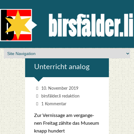
Unter­richt ana­log
10. November 2019
birsfälder.li redaktion
1 Kommentar
Zur Ver­nis­sa­ge am ver­gan­ge­
nen Frei­tag zähl­te das Muse­um
knapp hun­dert