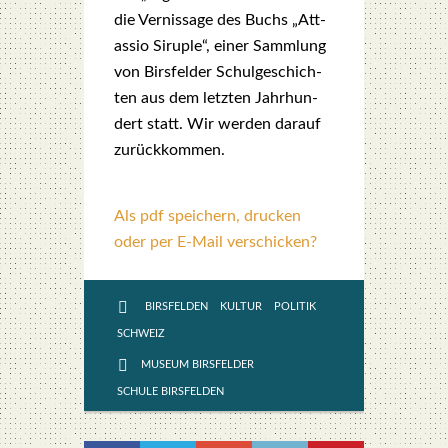
die Ver­nis­sa­ge des Buchs „Att­
assio Siru­ple“, einer Samm­lung
von Birs­fel­der Schul­ge­schich­
ten aus dem letz­ten Jahr­hun­
dert statt. Wir wer­den dar­auf
zurück­kom­men.
Als pdf speichern, drucken
oder per E-Mail verschicken?
BIRSFELDEN
KULTUR
POLITIK
SCHWEIZ
MUSEUM BIRSFELDER
SCHULE BIRSFELDEN