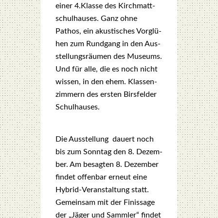
einer 4.Klasse des Kirch­matt­
schul­hau­ses. Ganz ohne
Pathos, ein akus­ti­sches Vor­glü­
hen zum Rund­gang in den Aus­
stel­lungs­räu­men des Muse­ums.
Und für alle, die es noch nicht
wis­sen, in den ehem. Klas­sen­
zim­mern des ers­ten Birs­fel­der
Schul­hau­ses.
Die Aus­stel­lung
dau­ert noch
bis zum Sonn­tag den 8. Dezem­
ber. Am besag­ten 8. Dezem­ber
fin­det offen­bar erneut eine
Hybrid-Ver­an­stal­tung statt.
Gemein­sam mit der Finis­sa­ge
der „Jäger und Samm­ler“ fin­det