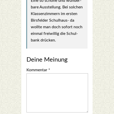
Eine so schö­ne und wun­der­
ba­re Aus­stel­lung. Bei sol­chen
Klas­sen­zim­mern im ers­ten
Birs­fel­der Schul­haus- da
woll­te man doch sofort noch
ein­mal frei­wil­lig die Schul­
bank drü­cken.
Deine Meinung
Kommentar
*