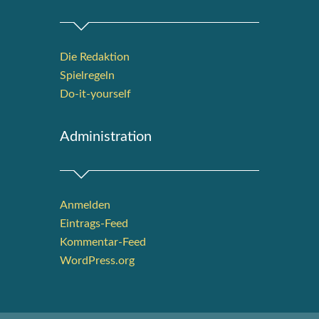
Die Redak­ti­on
Spiel­re­geln
Do-it-your­s­elf
Admi­nis­tra­ti­on
Anmelden
Eintrags-Feed
Kommentar-Feed
WordPress.org