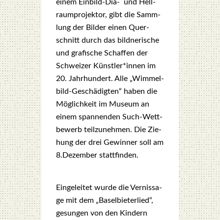
einem Ein­bild-Dia-
und Hell­
raum­pro­jek­tor, gibt die Samm­
lung der Bil­der einen Quer­
schnitt durch das bild­ne­ri­sche
und gra­fi­sche Schaf­fen der
Schwei­zer Künstler*innen im
20. Jahr­hun­dert. Alle „Wim­mel­
bild-Geschä­dig­ten“ haben die
Mög­lich­keit im Muse­um an
einem span­nen­den Such-Wett­
be­werb teil­zu­neh­men. Die Zie­
hung der drei Gewin­ner soll am
8.Dezember statt­fin­den.
Ein­ge­lei­tet wur­de die Ver­nis­sa­
ge mit dem „Basel­bie­ter­lied“,
gesun­gen von den Kin­dern