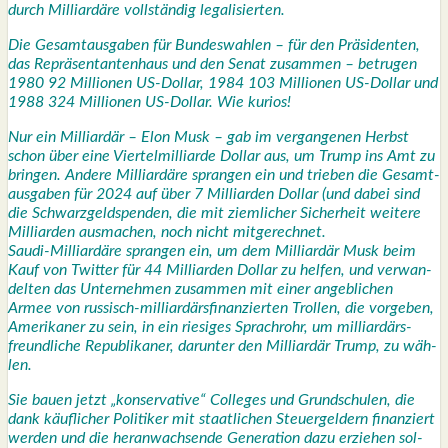
durch Mil­li­ar­dä­re voll­stän­dig lega­li­sier­ten.
Die Gesamt­aus­ga­ben für Bun­des­wah­len – für den Prä­si­den­ten,
das Reprä­sen­tan­ten­haus und den Senat zusam­men – betru­gen
1980 92 Mil­lio­nen US-Dol­lar, 1984 103 Mil­lio­nen US-Dol­lar und
1988 324 Mil­lio­nen US-Dol­lar. Wie kuri­os!
Nur ein Mil­li­ar­där – Elon Musk – gab im ver­gan­ge­nen Herbst
schon über eine Vier­tel­mil­li­ar­de Dol­lar aus, um Trump ins Amt zu
brin­gen. Ande­re Mil­li­ar­dä­re spran­gen ein und trie­ben die Gesamt­
aus­ga­ben für 2024 auf über 7 Mil­li­ar­den Dol­lar (und dabei sind
die Schwarz­geld­spen­den, die mit ziem­li­cher Sicher­heit wei­te­re
Mil­li­ar­den aus­ma­chen, noch nicht mit­ge­rech­net.
Sau­di-Mil­li­ar­dä­re spran­gen ein, um dem Mil­li­ar­där Musk beim
Kauf von Twit­ter für 44 Mil­li­ar­den Dol­lar zu hel­fen, und ver­wan­
del­ten das Unter­neh­men zusam­men mit einer angeb­li­chen
Armee von rus­sisch-mil­li­ar­därs­fi­nan­zier­ten Trol­len, die vor­ge­ben,
Ame­ri­ka­ner zu sein, in ein rie­si­ges Sprach­rohr, um mil­li­ar­därs­
freund­li­che Repu­bli­ka­ner, dar­un­ter den Mil­li­ar­där Trump, zu wäh­
len.
Sie bau­en jetzt „kon­ser­va­ti­ve“ Col­leges und Grund­schu­len, die
dank käuf­li­cher Poli­ti­ker mit staat­li­chen Steu­er­gel­dern finan­ziert
wer­den und die her­an­wach­sen­de Gene­ra­ti­on dazu erzie­hen sol­