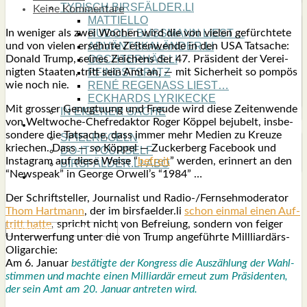
TYPISCH BIRSFÄLDER.LI
Keine Kommentare
MATTIELLO
In weni­ger als zwei Wochen wird die von vie­len gefürch­te­te
RUDOLF BUSS­MANN LIEST…
und von vie­len ersehn­te Zei­ten­wen­de in den USA Tat­sa­che:
ADVÄNTSKALÄNDER.LI
Donald Trump, sei­nes Zei­chens der 47. Prä­si­dent der Ver­ei­
OSCHTERHÄS.LI
nig­ten Staa­ten, tritt sein Amt an, — mit Sicher­heit so pom­pös
PFINGST­SPATZ
wie noch nie.
RENÉ REGEN­ASS LIEST…
ECK­HARDS LYRIK­ECKE
Mit gros­ser Genug­tu­ung und Freu­de wird die­se Zei­ten­wen­de
IN EIGE­NER SACHE
von Welt­wo­che-Chef­re­dak­tor Roger Köp­pel beju­belt, ins­be­
SO GOOT’S
son­de­re die Tat­sa­che, dass immer mehr Medi­en zu Kreu­ze
SPIEL­RE­GELN
krie­chen. Dass — so Köp­pel — Zucker­berg Face­book und
DO-IT-YOUR­S­ELF
Insta­gram auf die­se Wei­se “
befreit
” wer­den, erin­nert an den
BIRSFÄLDER.LI-ABO
“News­peak” in Geor­ge Orwell’s “1984” …
SHOUT­BOX
Der Schrift­stel­ler, Jour­na­list und Radio-/Fern­seh­mo­de­ra­tor
Thom Hart­mann
, der im birsfaelder.li
schon ein­mal einen Auf­
tritt hat­te
, spricht nicht von Befrei­ung, son­dern von fei­ger
Unter­wer­fung unter die von Trump ange­führ­te Mill­li­ar­därs-
Olig­ar­chie:
Am 6. Janu­ar
bestä­tig­te der Kon­gress die Aus­zäh­lung der
Wahl­
stim­men und mach­te einen Mil­li­ar­där erneut zum Prä­si­den­ten,
der sein Amt am 20. Janu­ar antre­ten wird.