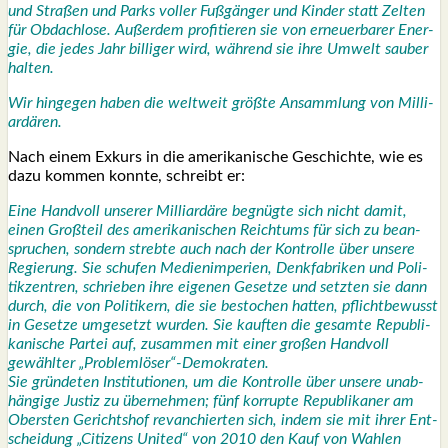
und Stra­ßen und Parks vol­ler Fuß­gän­ger und Kin­der statt Zel­ten
für Obdach­lo­se. Außer­dem pro­fi­tie­ren sie von erneu­er­ba­rer Ener­
gie, die jedes Jahr bil­li­ger wird, wäh­rend sie ihre Umwelt sau­ber
hal­ten.
Wir hin­ge­gen haben die welt­weit größ­te Ansamm­lung von Mil­li­
ar­dä­ren.
Nach einem Exkurs in die ame­ri­ka­ni­sche Geschich­te, wie es
dazu kom­men konn­te, schreibt er:
Eine Hand­voll unse­rer Mil­li­ar­dä­re begnüg­te sich nicht damit,
einen Groß­teil des ame­ri­ka­ni­schen Reich­tums für sich zu bean­
spru­chen, son­dern streb­te auch nach der Kon­trol­le über unse­re
Regie­rung.
Sie schu­fen Medi­en­im­pe­ri­en, Denk­fa­bri­ken und Poli­
tik­zen­tren, schrie­ben ihre eige­nen Geset­ze und setz­ten sie dann
durch, die von Poli­ti­kern, die sie besto­chen hat­ten, pflicht­be­wusst
in Geset­ze umge­setzt wur­den. Sie kauf­ten die gesam­te Repu­bli­
ka­ni­sche Par­tei auf, zusam­men mit einer gro­ßen Hand­voll
gewähl­ter „Problemlöser“-Demokraten.
Sie grün­de­ten Insti­tu­tio­nen, um die Kon­trol­le über unse­re unab­
hän­gi­ge Jus­tiz zu über­neh­men; fünf kor­rup­te Repu­bli­ka­ner am
Obers­ten Gerichts­hof revan­chier­ten sich, indem sie mit ihrer Ent­
schei­dung „Citi­zens United“ von 2010 den Kauf von Wah­len