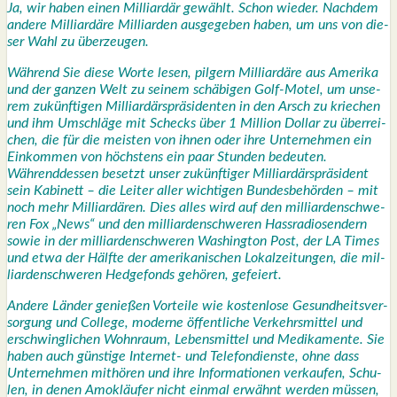
Ja, wir haben einen Mil­li­ar­där gewählt. Schon wie­der. Nach­dem
ande­re Mil­li­ar­dä­re Mil­li­ar­den aus­ge­ge­ben haben, um uns von die­
ser Wahl zu über­zeu­gen.
Wäh­rend Sie die­se Wor­te lesen, pil­gern Mil­li­ar­dä­re aus Ame­ri­ka
und der gan­zen Welt zu sei­nem schä­bi­gen Golf-Motel, um unse­
rem zukünf­ti­gen Mil­li­ar­därs­prä­si­den­ten in den Arsch zu krie­chen
und ihm Umschlä­ge mit Schecks über 1 Mil­li­on Dol­lar zu über­rei­
chen, die für die meis­ten von ihnen oder ihre Unter­neh­men ein
Ein­kom­men von höchs­tens ein paar Stun­den bedeu­ten.
Wäh­rend­des­sen besetzt unser zukünf­ti­ger Mil­li­ar­därs­prä­si­dent
sein Kabi­nett – die Lei­ter aller wich­ti­gen Bun­des­be­hör­den – mit
noch mehr Mil­li­ar­dä­ren. Dies alles wird auf den mil­li­ar­den­schwe­
ren Fox „News“ und den mil­li­ar­den­schwe­ren Hass­ra­dio­sen­dern
sowie in der mil­li­ar­den­schwe­ren Washing­ton Post, der LA Times
und etwa der Hälf­te der ame­ri­ka­ni­schen Lokal­zei­tun­gen, die mil­
li­ar­den­schwe­ren Hedge­fonds gehö­ren, gefei­ert.
Ande­re Län­der genie­ßen Vor­tei­le wie kos­ten­lo­se Gesund­heits­ver­
sor­gung und Col­lege, moder­ne öffent­li­che Ver­kehrs­mit­tel und
erschwing­li­chen Wohn­raum, Lebens­mit­tel und Medi­ka­men­te. Sie
haben auch güns­ti­ge Inter­net- und Tele­fon­diens­te, ohne dass
Unter­neh­men mit­hö­ren und ihre Infor­ma­tio­nen ver­kau­fen, Schu­
len, in denen Amok­läu­fer nicht ein­mal erwähnt wer­den müs­sen,