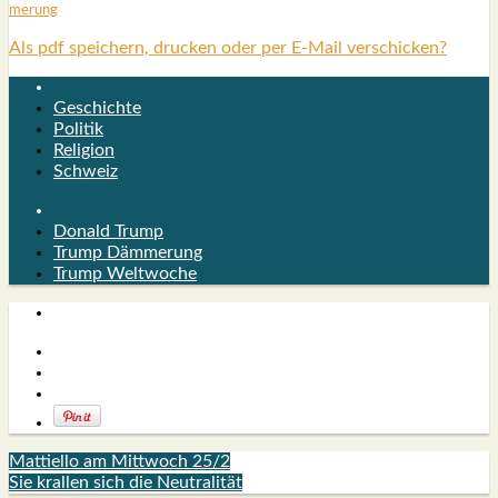
me­rung
Als pdf speichern, drucken oder per E-Mail verschicken?
Geschichte
Politik
Religion
Schweiz
Donald Trump
Trump Dämmerung
Trump Weltwoche
Mattiello am Mittwoch 25/2
Sie krallen sich die Neutralität