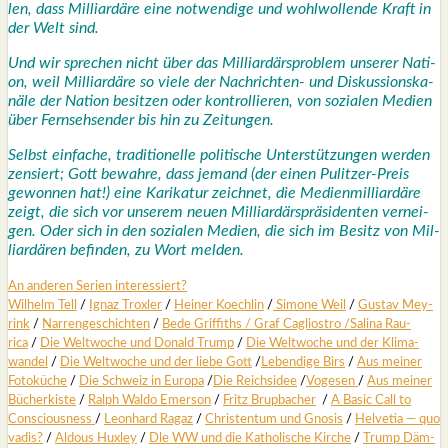
len, dass Mil­li­ar­dä­re eine not­wen­di­ge und wohl­wol­len­de Kraft in
der Welt sind.
Und wir spre­chen nicht über das Mil­li­ar­därs­pro­blem unse­rer Nati­
on, weil Mil­li­ar­dä­re so vie­le der Nach­rich­ten- und Dis­kus­si­ons­ka­
nä­le der Nati­on besit­zen oder kon­trol­lie­ren, von sozia­len Medi­en
über Fern­seh­sen­der bis hin zu Zei­tun­gen.
Selbst ein­fa­che, tra­di­tio­nel­le poli­ti­sche Unter­stüt­zun­gen wer­den
zen­siert; Gott bewah­re, dass jemand (der einen Pulit­zer-Preis
gewon­nen hat!) eine Kari­ka­tur zeich­net, die Medi­en­mil­li­ar­dä­re
zeigt, die sich vor unse­rem neu­en Mil­li­ar­därs­prä­si­den­ten ver­nei­
gen. Oder sich in den sozia­len Medi­en, die sich im Besitz von Mil­
li­ar­dä­ren befin­den, zu Wort mel­den.
An ande­ren Seri­en inter­es­siert?
Wil­helm Tell
/
Ignaz Trox­ler
/
Hei­ner Koech­lin
/
Simo­ne Weil
/
Gus­tav Mey­
rink
/
Nar­ren­ge­schich­ten
/
Bede Grif­fiths /
Graf Cagli­os­tro
/
Sali­na Rau­
rica
/
Die Welt­wo­che und Donald Trump
/
Die Welt­wo­che und der Kli­ma­
wan­del
/
Die Welt­wo­che und der lie­be Gott
/
Leben­di­ge Birs
/
Aus mei­ner
Foto­kü­che
/
Die Schweiz in Euro­pa
/
Die Reichs­idee
/
Voge­sen
/
Aus mei­ner
Bücher­kis­te
/
Ralph Wal­do Emer­son
/
Fritz Brup­ba­cher
/
A Basic Call to
Con­scious­ness
/
Leon­hard Ragaz
/
Chris­ten­tum und Gno­sis
/
Hel­ve­tia — quo
vadis?
/
Aldous Hux­ley
/
Dle WW und die Katho­li­sche Kir­che
/
Trump Däm­