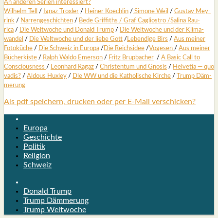
An ande­ren Seri­en inter­es­siert?
Wil­helm Tell
/
Ignaz Trox­ler
/
Hei­ner Koech­lin
/
Simo­ne Weil
/
Gus­tav Mey­
rink
/
Nar­ren­ge­schich­ten
/
Bede Grif­fiths /
Graf Cagli­os­tro
/
Sali­na Rau­
rica
/
Die Welt­wo­che und Donald Trump
/
Die Welt­wo­che und der Kli­ma­
wan­del
/
Die Welt­wo­che und der lie­be Gott
/
Leben­di­ge Birs
/
Aus mei­ner
Foto­kü­che
/
Die Schweiz in Euro­pa
/
Die Reichs­idee
/
Voge­sen
/
Aus mei­ner
Bücher­kis­te
/
Ralph Wal­do Emer­son
/
Fritz Brup­ba­cher
/
A Basic Call to
Con­scious­ness
/
Leon­hard Ragaz
/
Chris­ten­tum und Gno­sis
/
Hel­ve­tia — quo
vadis?
/
Aldous Hux­ley
/
Dle WW und die Katho­li­sche Kir­che
/
Trump Däm­
me­rung
Als pdf speichern, drucken oder per E-Mail verschicken?
Europa
Geschichte
Politik
Religion
Schweiz
Donald Trump
Trump Dämmerung
Trump Weltwoche