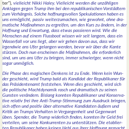
ter”),
viel­leicht Nik­ki Haley. Viel­leicht wer­den die unzäh­li­gen
Ankla­gen gegen Trump ihm bei den repu­bli­ka­ni­schen Vor­städ­tern
zum Ver­häng­nis. Sol­che hoff­nungs­vol­len Spe­ku­la­tio­nen haben es
uns ermög­licht, pas­siv wei­ter­zu­ma­chen, wie gewohnt, ohne dra­
ma­ti­sche Maß­nah­men zu ergrei­fen, um den Kurs zu ändern, in der
Hoff­nung und Erwar­tung, dass etwas pas­sie­ren wird. Wie die
Men­schen auf einem Fluss­boot wis­sen wir seit lan­gem, dass ein
Was­ser­fall vor uns liegt, aber wir gehen davon aus, dass wir
irgend­wie ans Ufer gelan­gen wer­den, bevor wir über die Kan­te
stür­zen. Doch nun erschei­nen die Maß­nah­men, die erfor­der­lich
sind, um uns ans Ufer zu brin­gen, immer schwie­ri­ger, wenn nicht
sogar unmög­lich.
Die Pha­se des magi­schen Den­kens ist zu Ende. Wenn kein Wun­
der geschieht, wird Trump bald als Kan­di­dat der Repu­bli­ka­ner für
das Prä­si­den­ten­amt fest­ste­hen. Wenn dies geschieht, wird sich
die poli­ti­sche Macht­dy­na­mik rasch und dra­ma­tisch zu sei­nen
Guns­ten ver­än­dern. Bis­lang konn­ten Repu­bli­ka­ner und Kon­ser­va­
ti­ve rela­tiv frei ihre Anti-Trump-Stim­mung zum Aus­druck brin­gen,
sich offen und posi­tiv über alter­na­ti­ve Kan­di­da­ten äußern und
Kri­tik an Trumps Ver­hal­ten in Ver­gan­gen­heit und Gegen­wart
üben. Spen­der, die Trump wider­lich fin­den, konn­ten ihr Geld frei
ver­tei­len, um sei­ne Kon­kur­ren­ten zu unter­stüt­zen. Die eta­blier­
ten Repu­bli­ka­ner haben kei­nen Hehl aus ihrer Hoff­nung gemacht,