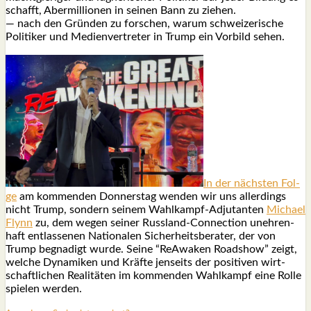
schafft, Aber­mil­lio­nen in sei­nen Bann zu zie­hen.
— nach den Grün­den zu for­schen, war­um schwei­ze­ri­sche
Poli­ti­ker und Medi­en­ver­tre­ter in Trump ein Vor­bild sehen.
In der nächs­ten Fol­
ge
am kom­men­den Don­ners­tag wen­den wir uns aller­dings
nicht Trump, son­dern sei­nem Wahl­kampf-Adju­tan­ten
Micha­el
Flynn
zu, dem wegen sei­ner Russ­land-Con­nec­tion uneh­ren­
haft ent­las­se­nen Natio­na­len Sicher­heits­be­ra­ter, der von
Trump begna­digt wur­de. Sei­ne “ReA­wa­ken Road­show” zeigt,
wel­che Dyna­mi­ken und Kräf­te jen­seits der posi­ti­ven wirt­
schaft­li­chen Rea­li­tä­ten im kom­men­den Wahl­kampf eine Rol­le
spie­len wer­den.