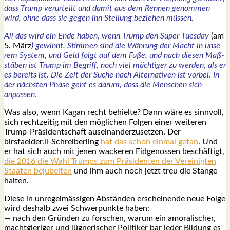
dass Trump ver­ur­teilt und damit aus dem Ren­nen genom­men
wird, ohne dass sie gegen ihn Stel­lung bezie­hen müs­sen.
All das wird ein Ende haben, wenn Trump den Super Tues­day
(am
5. März
) gewinnt. Stim­men sind die Wäh­rung der Macht in unse­
rem Sys­tem, und Geld folgt auf dem Fuße, und nach die­sen Maß­
stä­ben ist Trump im Begriff, noch viel mäch­ti­ger zu wer­den, als er
es bereits ist. Die Zeit der Suche nach Alter­na­ti­ven ist vor­bei. In
der nächs­ten Pha­se geht es dar­um, dass die Men­schen sich
anpas­sen.
Was also, wenn Kagan recht behiel­te? Dann wäre es sinn­voll,
sich recht­zei­tig mit den mög­li­chen Fol­gen einer wei­te­ren
Trump-Prä­si­dent­schaft aus­ein­an­der­zu­set­zen. Der
birsfaelder.li-Schreiberling
hat das schon ein­mal getan
. Und
er hat sich auch mit jenen wacke­ren Eid­ge­nos­sen
beschäf­tigt,
die 2016 die Wahl Trumps zum Prä­si­den­ten der Ver­ei­nig­ten
Staa­ten beju­bel­ten
und ihm auch noch jetzt treu die Stan­ge
hal­ten.
Die­se in unre­gel­mäs­si­gen Abstän­den erschei­nen­de neue Fol­ge
wird des­halb zwei Schwer­punk­te haben:
— nach den Grün­den zu for­schen, war­um ein amo­ra­li­scher,
macht­gie­ri­ger und lüg­ne­ri­scher Poli­ti­ker bar jeder Bil­dung es