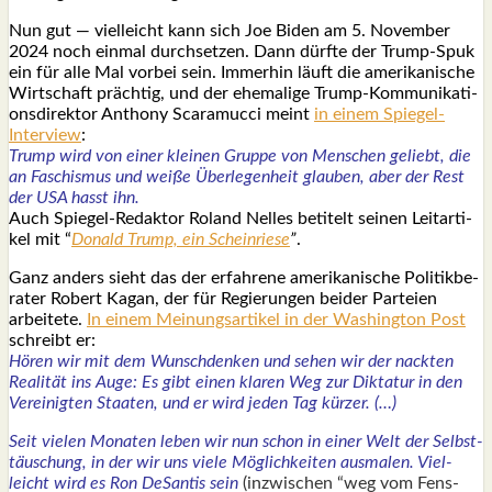
Nun gut — viel­leicht kann sich Joe Biden am 5. Novem­ber
2024 noch ein­mal durch­set­zen. Dann dürf­te der Trump-Spuk
ein für alle Mal vor­bei sein. Immer­hin läuft die ame­ri­ka­ni­sche
Wirt­schaft präch­tig, und der ehe­ma­li­ge Trump-Kom­mu­ni­ka­ti­
ons­di­rek­tor Antho­ny Sca­ramuc­ci meint
in einem Spie­gel-
Inter­view
:
Trump wird von einer klei­nen Grup­pe von Men­schen geliebt, die
an Faschis­mus und wei­ße Über­le­gen­heit glau­ben, aber der Rest
der USA hasst ihn.
Auch Spie­gel-Redak­tor Roland Nel­les beti­telt sei­nen Leit­ar­ti­
kel mit “
Donald Trump, ein Schein­rie­se
”
.
Ganz anders sieht das der erfah­re­ne ame­ri­ka­ni­sche Poli­tik­be­
ra­ter Robert Kagan, der für Regie­run­gen bei­der Par­tei­en
arbei­te­te.
In einem Mei­nungs­ar­ti­kel in der Washing­ton Post
schreibt er:
Hören wir mit dem Wunsch­den­ken und sehen wir der nack­ten
Rea­li­tät ins Auge: Es gibt einen kla­ren Weg zur Dik­ta­tur in den
Ver­ei­nig­ten Staa­ten, und er wird jeden Tag kür­zer. (…)
Seit vie­len Mona­ten leben wir nun schon in einer Welt der Selbst­
täu­schung, in der wir uns vie­le Mög­lich­kei­ten aus­ma­len. Viel­
leicht wird es Ron DeS­an­tis sein
(inzwi­schen “weg vom Fens­