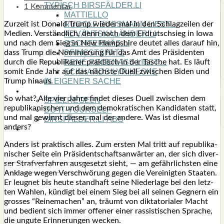
TYPISCH BIRSFÄLDER.LI
1 Kommentar
MATTIELLO
Zur­zeit ist Donald Trump wie­der mal in den Schlag­zei­len der
RUDOLF BUSS­MANN LIEST…
Medi­en. Ver­ständ­lich, denn nach dem Erd­rutsch­sieg in Iowa
ADVÄNTSKALÄNDER.LI
und nach dem Sieg in New Hamp­shire deu­tet alles dar­auf hin,
OSCHTERHÄS.LI
dass Trump die Nomi­nie­rung für das Amt des Prä­si­den­ten
PFINGST­SPATZ
durch die Repu­bli­ka­ner prak­tisch in der Tasche hat. Es läuft
RENÉ REGEN­ASS LIEST…
somit Ende Jahr auf das nächs­te Duell zwi­schen Biden und
ECK­HARDS LYRIK­ECKE
Trump hin­aus.
IN EIGE­NER SACHE
SO GOOT’S
So what? Alle vier Jah­re fin­det die­ses Duell zwi­schen dem
SPIEL­RE­GELN
repu­bli­ka­ni­schen und dem demo­kra­ti­schen Kan­di­da­ten statt,
DO-IT-YOUR­S­ELF
und mal gewinnt die­ser, mal der ande­re. Was ist dies­mal
BIRSFÄLDER.LI-ABO
anders?
SHOUT­BOX
Anders ist prak­tisch alles. Zum ers­ten Mal tritt auf repu­bli­ka­
ni­scher Sei­te ein Prä­si­dent­schafts­an­wär­ter an, der sich diver­
ser Straf­ver­fah­ren aus­ge­setzt sieht, — am gefähr­lichs­ten eine
Ankla­ge wegen Ver­schwö­rung gegen die Ver­ei­nig­ten Staa­ten.
Er leug­net bis heu­te stand­haft sei­ne Nie­der­la­ge bei den letz­
ten Wah­len, kün­digt bei einem Sieg bei all sei­nen Geg­nern ein
gros­ses “Rei­ne­ma­chen” an, träumt von dik­ta­to­ria­ler Macht
und bedient sich immer offe­ner einer ras­sis­ti­schen Spra­che,
die ungu­te Erin­ne­run­gen wecken.