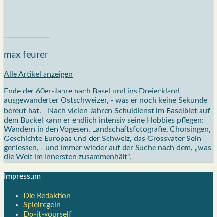
max feurer
Alle Artikel anzeigen
Ende der 60er-Jahre nach Basel und ins Dreieckland
ausgewanderter Ostschweizer, - was er noch keine Sekunde
bereut hat. Nach vielen Jahren Schuldienst im Baselbiet auf
dem Buckel kann er endlich intensiv seine Hobbies pflegen:
Wandern in den Vogesen, Landschaftsfotografie, Chorsingen,
Geschichte Europas und der Schweiz, das Grossvater Sein
geniessen, - und immer wieder auf der Suche nach dem, „was
die Welt im Innersten zusammenhält“.
Impres­sum
Die Redak­ti­on
Spiel­re­geln
Do-it-your­s­elf