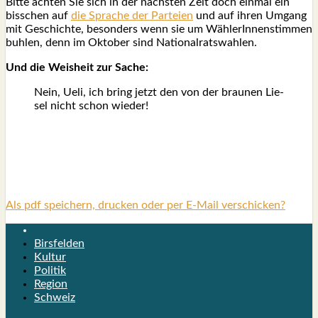
Bit­te ach­ten Sie sich in der nächs­ten Zeit doch ein­mal ein
biss­chen auf
die Spra­che der Par­tei­en
und auf ihren Umgang
mit Geschich­te, beson­ders wenn sie um Wäh­le­rIn­nen­stim­men
buh­len, denn im Okto­ber sind Natio­nal­rats­wah­len.
Und die Weis­heit zur Sache:
Nein, Ueli, ich bring jetzt den von der brau­nen Lie­
sel nicht schon wie­der!
Als pdf speichern, drucken oder per E-Mail verschicken?
Birsfelden
Kultur
Politik
Region
Schweiz