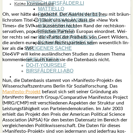
TYPISCH BIRSFÄLDER.LI
Keine Kommentare
MATTIELLO
Oh, wer hät­te das gedacht. Der Aus­riss der bz (neu mit bräun­
RUDOLF BUSS­MANN LIEST…
ADVÄNTSKALÄNDER.LI
lich­ro­tem Titel 😉 ) lässt uns wis­sen, dass die »New York
OSCHTERHÄS.LI
Times« die SVP am äus­sers­ten rech­ten Rand der rechts­kon­
PFINGST­SPATZ
ser­va­ti­ven, popu­lis­ti­schen Par­tei­en Euro­pas ein­ord­net. Wei­
RENÉ REGEN­ASS LIEST…
ter rechts sei nur die »Par­tei der Frei­heit« von Geert Wil­ders,
ECK­HARDS LYRIK­ECKE
die andern euro­päi­schen Rechts­par­tei­en sei­en wesent­lich lin­
IN EIGE­NER SACHE
ker als die SVP.
SO GOOT’S
Die SVP will kei­ne aus­län­di­schen Stu­di­en zu die­sem The­ma
SPIEL­RE­GELN
kom­men­tie­ren, auch ken­ne sie die Daten­ba­sis nicht.
DO-IT-YOUR­S­ELF
BIRSFÄLDER.LI-ABO
SHOUT­BOX
Nun, die Daten­ba­sis stammt von »Mani­festo-Pro­jekt« des
Wis­sen­schafts­zen­trums Ber­lin für Sozi­al­for­schung. Das
Mani­festo-Pro­jekt
befasst sich seit sei­ner Grün­dung als
Mani­festo Rese­arch Group/Comparative Mani­fest­os Pro­ject
(MRG/CMP) mit ver­schie­de­nen Aspek­ten der Struk­tur und
Leis­tungs­fä­hig­keit von Par­tei­en­de­mo­kra­tien. Im Jahr 2003
erhielt das Pro­jekt den Preis der Ame­ri­can Poli­ti­cal Sci­ence
Asso­cia­ti­on (APSA) für den bes­ten Daten­satz im Bereich der
ver­glei­chen­den Poli­tik­wis­sen­schaft. Die Daten für die­ses
»Mani­festo-Pro­jekt« sind von jeder­mann und jeder­frau kos­