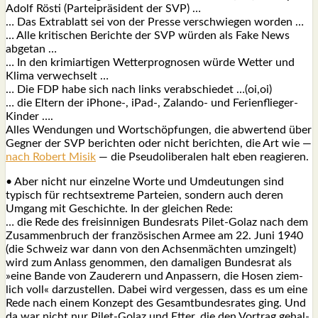
Adolf Rös­ti (Par­tei­prä­si­dent der SVP) …
… Das Extra­blatt sei von der Pres­se ver­schwie­gen wor­den …
… Alle kri­ti­schen Berich­te der SVP wür­den als Fake News
abge­tan …
… In den kri­mi­ar­ti­gen Wet­ter­pro­gno­sen wür­de Wet­ter und
Kli­ma ver­wech­selt …
… Die FDP habe sich nach links ver­ab­schie­det …(oi,oi)
… die Eltern der iPhone‑, iPad‑, Zalan­do- und Feri­en­flie­ger-
Kin­der ….
Alles Wen­dun­gen und Wort­schöp­fun­gen, die abwer­tend über
Geg­ner der SVP berich­ten oder nicht berich­ten, die Art wie —
nach Robert Misik
— die Pseu­do­li­be­ra­len halt eben reagie­ren.
• Aber nicht nur ein­zel­ne Wor­te und Umdeu­tun­gen sind
typisch für rechts­extre­me Par­tei­en, son­dern auch deren
Umgang mit Geschich­te. In der glei­chen Rede:
… die Rede des frei­sin­ni­gen Bun­des­rats Pilet-Golaz nach dem
Zusam­men­bruch der fran­zö­si­schen Armee am 22. Juni 1940
(die Schweiz war dann von den Ach­sen­mäch­ten umzin­gelt)
wird zum Anlass genom­men, den dama­li­gen Bun­des­rat als
»eine Ban­de von Zau­de­rern und Anpas­sern, die Hosen ziem­
lich voll« dar­zu­stel­len. Dabei wird ver­ges­sen, dass es um eine
Rede nach einem Kon­zept des Gesamt­bun­des­ra­tes ging. Und
da war nicht nur Pilet-Golaz und Etter, die den Vor­trag gehal­