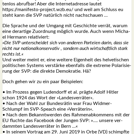
ten­los abruf­bar! Aber die Inter­net­adres­se lau­tet
https://manifesto-project.wzb.eu/ und weil am Schluss eu
steht kann die SVP natür­lich nicht nach­schau­en …
Die Spra­che und der Umgang mit Geschich­te ver­rät, war­um
eine der­ar­ti­ge Zuord­nung mög­lich wur­de. Auch wenn Micha­
el Her­mann rela­ti­viert:
»Die SVP unter­schei­det sich von ande­ren Par­tei­en dar­in, dass sie
nicht nur natio­nal­kon­ser­va­tiv , son­dern auch wirt­schaft­lich stark
rechts ist.«
Und wei­ter meint er, eine wei­te­re Eigen­heit des hel­ve­ti­schen
poli­ti­schen Sys­tems ver­stär­ke eben­falls die extre­me Pola­ri­sie­
rung der SVP: die direk­te Demo­kra­tie. Hä?
Doch gehen wir zu ein paar Bei­spie­len:
• Im Pro­zess gegen Luden­dorff et al. präg­te Adolf Hit­ler
schon 1924 das Wort der »Lan­des­ver­rä­ter«.
• Nach der Wahl zur Bun­des­rä­tin war Frau Wid­mer-
Schlumpf im SVP-Speach eine »Ver­rä­te­rin«.
• Nach dem Bekannt­wer­den des Rah­men­ab­kom­mens mit der
EU fluch­te das Face­book der Jun­gen SVP: »…. unse­re ver­
damm­ten Lan­des­ver­rä­ter in Bern …«
• In sei­nem Vor­trag am 29. Juni 2019 in Orbe (VD) schimpf­te