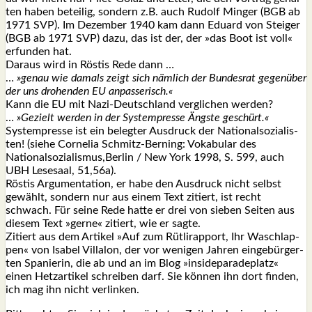
ten haben betei­lig, son­dern z.B. auch Rudolf Min­ger (BGB ab
1971 SVP). Im Dezem­ber 1940 kam dann Edu­ard von Stei­ger
(BGB ab 1971 SVP) dazu, das ist der, der »das Boot ist voll«
erfun­den hat.
Dar­aus wird in Rös­tis Rede dann …
…
»genau wie damals zeigt sich näm­lich der Bun­des­rat gegen­über
der uns dro­hen­den EU anpas­se­risch.«
Kann die EU mit Nazi-Deutsch­land ver­gli­chen wer­den?
…
»Gezielt wer­den in der Sys­tem­pres­se Ängs­te geschürt.«
Sys­tem­pres­se ist ein beleg­ter Aus­druck der Natio­nal­so­zia­lis­
ten! (sie­he Cor­ne­lia Schmitz-Ber­ning: Voka­bu­lar des
Nationalsozialismus,Berlin / New York 1998, S. 599, auch
UBH Lese­saal, 51,56a).
Rös­tis Argu­men­ta­ti­on, er habe den Aus­druck nicht selbst
gewählt, son­dern nur aus einem Text zitiert, ist recht
schwach. Für sei­ne Rede hat­te er drei von sie­ben Sei­ten aus
die­sem Text »ger­ne« zitiert, wie er sag­te.
Zitiert aus dem Arti­kel »Auf zum Rüt­l­i­rap­port, Ihr Wasch­lap­
pen« von Isa­bel Vill­a­lon, der vor weni­gen Jah­ren ein­ge­bür­ger­
ten Spa­nie­rin, die ab und an im Blog »insi­de­pa­ra­de­platz«
einen Hetz­ar­ti­kel schrei­ben darf. Sie kön­nen ihn dort fin­den,
ich mag ihn nicht ver­lin­ken.