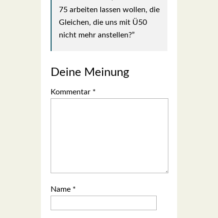
75 arbei­ten las­sen wol­len, die
Glei­chen, die uns mit Ü50
nicht mehr anstel­len?”
Deine Meinung
Kommentar
*
Name
*