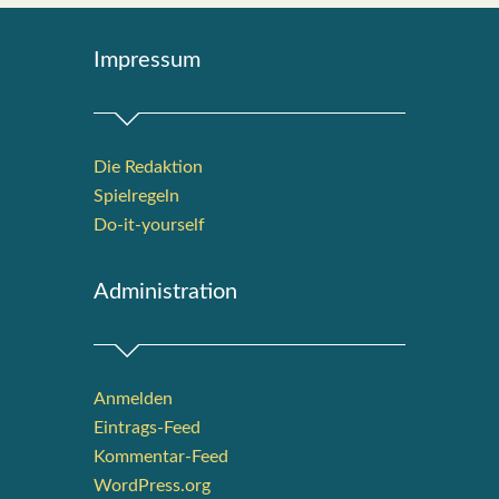
Impres­sum
Die Redak­ti­on
Spiel­re­geln
Do-it-your­s­elf
Admi­nis­tra­ti­on
Anmelden
Eintrags-Feed
Kommentar-Feed
WordPress.org