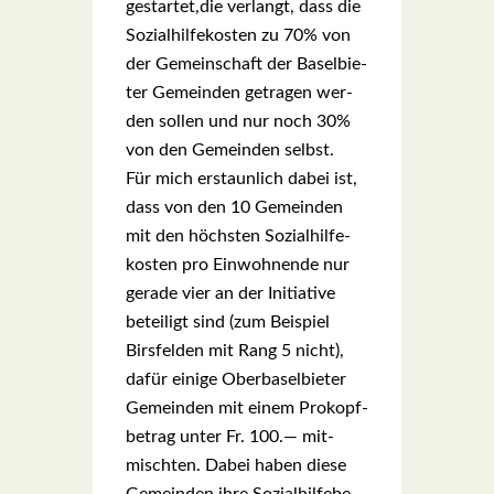
gestartet,die ver­langt, dass die
Sozi­al­hil­fe­kos­ten zu 70% von
der Gemein­schaft der Basel­bie­
ter Gemein­den getra­gen wer­
den sol­len und nur noch 30%
von den Gemein­den selbst.
Für mich erstaun­lich dabei ist,
dass von den 10 Gemein­den
mit den höchs­ten Sozi­al­hil­fe­
kos­ten pro Ein­woh­nen­de nur
gera­de vier an der Initia­ti­ve
betei­ligt sind (zum Bei­spiel
Birs­fel­den mit Rang 5 nicht),
dafür eini­ge Ober­ba­sel­bie­ter
Gemein­den mit einem Pro­kopf­
be­trag unter Fr. 100.— mit­
misch­ten. Dabei haben die­se