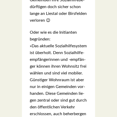
Gemein­den ihre Sozi­al­hil­fe­be­
dürf­ti­gen doch sicher schon
lan­ge an Lies­tal oder Birs­fel­den
ver­lo­ren 😉
Oder wie es die Initi­an­ten
begrün­den:
»Das aktu­el­le Sozi­al­hil­fe­sys­tem
ist über­holt. Denn Sozi­al­hil­fe­
emp­fän­ge­rin­nen und ‑emp­fän­
ger kön­nen ihren Wohn­sitz frei
wäh­len und sind viel mobi­ler.
Güns­ti­ger Wohn­raum ist aber
nur in eini­gen Gemein­den vor­
han­den. Die­se Gemein­den lie­
gen zen­tral oder sind gut durch
den öffent­li­chen Ver­kehr
erschlos­sen, auch beher­ber­gen