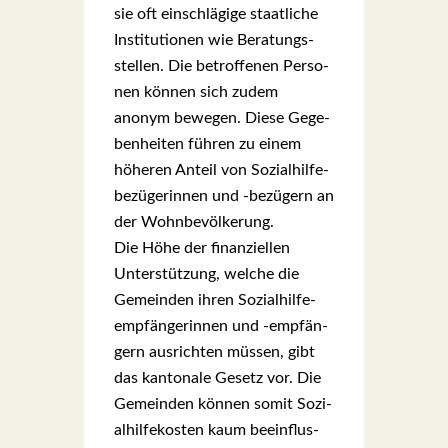
sie oft ein­schlä­gi­ge staat­li­che
Insti­tu­tio­nen wie Bera­tungs­
stel­len. Die betrof­fe­nen Per­so­
nen kön­nen sich zudem
anonym bewe­gen. Die­se Gege­
ben­hei­ten füh­ren zu einem
höhe­ren Anteil von Sozi­al­hil­fe­
be­zü­ge­rin­nen und ‑bezü­gern an
der Wohn­be­völ­ke­rung.
Die Höhe der finan­zi­el­len
Unter­stüt­zung, wel­che die
Gemein­den ihren Sozi­al­hil­fe­
emp­fän­ge­rin­nen und ‑emp­fän­
gern aus­rich­ten müs­sen, gibt
das kan­to­na­le Gesetz vor. Die
Gemein­den kön­nen somit Sozi­
al­hil­fe­kos­ten kaum beein­flus­