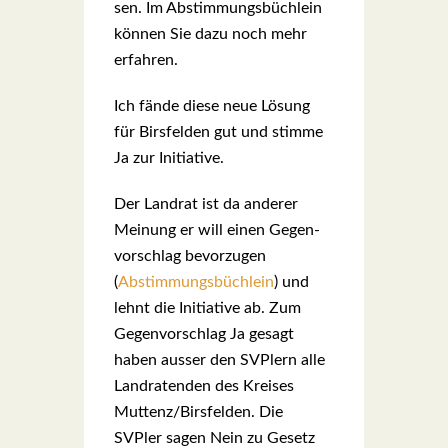
sen. Im Abstim­mungs­büch­lein
kön­nen Sie dazu noch mehr
erfah­ren.
Ich fän­de die­se neue Lösung
für Birs­fel­den gut und stim­me
Ja zur Initia­ti­ve.
Der Land­rat ist da ande­rer
Mei­nung er will einen Gegen­
vor­schlag bevor­zu­gen
(
Abstimmungsbüchlein
) und
lehnt die Initia­ti­ve ab. Zum
Gegen­vor­schlag Ja gesagt
haben aus­ser den SVPlern alle
Land­ra­ten­den des Krei­ses
Muttenz/Birsfelden. Die
SVPler sagen Nein zu Gesetz