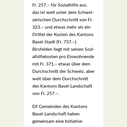
Fr. 257.– für Sozi­al­hil­fe aus,
das ist weit unter dem Schwei­
ze­ri­schen Durch­schnitt von Fr.
323.– und etwas mehr als ein
Drit­tel der Kos­ten des Kan­tons
Basel-Stadt (Fr. 737.–).
Birs­fel­den liegt mit sei­nen Sozi­
al­hil­fe­kos­ten pro Ein­woh­nen­de
mit Fr. 371.– etwas über dem
Durch­schnitt der Schweiz, aber
weit über dem Durch­schnitt
des Kan­tons Basel-Land­schaft
von Fr. 257.–.
Elf Gemein­den des Kan­tons
Basel-Land­schaft haben
gemein­sam eine Initia­ti­ve