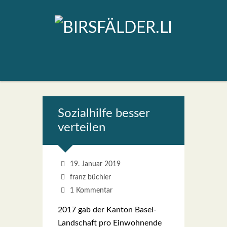
Sozi­al­hil­fe bes­ser
ver­tei­len
19. Januar 2019
franz büchler
1 Kommentar
2017 gab der Kan­ton Basel-
Land­schaft pro Ein­woh­nen­de