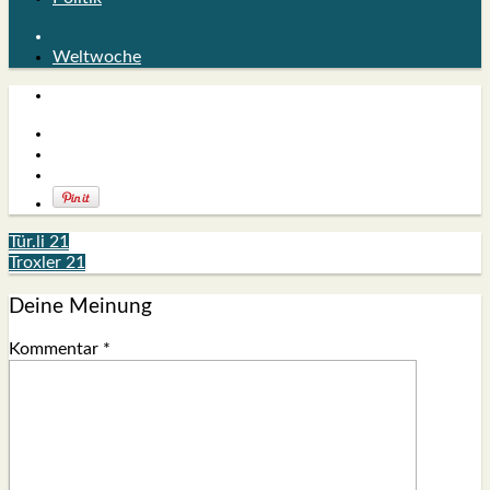
Weltwoche
Tür.li 21
Troxler 21
Deine Meinung
Kommentar
*