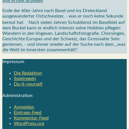
Alle Artikel anzeigen
Ende der 60er-Jahre nach Basel und ins Dreieckland
ausgewanderter Ostschweizer, - was er noch keine Sekunde
bereut hat. Nach vielen Jahren Schuldienst im Baselbiet auf
dem Buckel kann er endlich intensiv seine Hobbies pflegen:
Wandern in den Vogesen, Landschaftsfotografie, Chorsingen,
Geschichte Europas und der Schweiz, das Grossvater Sein
geniessen, - und immer wieder auf der Suche nach dem, „was
die Welt im Innersten zusammenhält“.
Impres­sum
Die Redak­ti­on
Spiel­re­geln
Do-it-your­s­elf
Admi­nis­tra­ti­on
Anmelden
Eintrags-Feed
Kommentar-Feed
WordPress.org