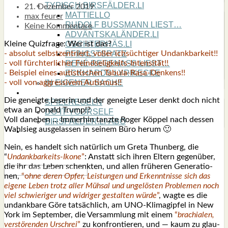
TYPISCH BIRSFÄLDER.LI
21. Dezember 2019
MATTIELLO
max feurer
RUDOLF BUSS­MANN LIEST…
Keine Kommentare
ADVÄNTSKALÄNDER.LI
Klei­ne Quiz­fra­ge: Wer ist das?
OSCHTERHÄS.LI
- abso­lut selbst­zen­triert, vol­ler ich­süch­ti­ger Undank­bar­keit!!
PFINGST­SPATZ
- voll fürch­ter­li­cher Feind­se­lig­keits-Inten­si­tät!!
RENÉ REGEN­ASS LIEST…
- Bei­spiel eines autis­ti­schen Tabu­la-Rasa-Den­kens!!
ECK­HARDS LYRIK­ECKE
- voll von aggres­si­vem Autis­mus!!
IN EIGE­NER SACHE
SO GOOT’S
Die geneig­te Lese­rin und der geneig­te Leser denkt doch nicht
SPIEL­RE­GELN
etwa an Donald Trump!?
DO-IT-YOUR­S­ELF
Voll dane­ben … Immer­hin tanz­te Roger Köp­pel nach des­sen
BIRSFÄLDER.LI-ABO
Wahl­sieg aus­ge­las­sen in sei­nem Büro her­um 🙂
SHOUT­BOX
Nein, es han­delt sich natür­lich um Gre­ta Thun­berg, die
“
Undank­bar­keits-Iko­ne
”
: Anstatt sich ihren Eltern gegen­über,
die ihr das Leben schenk­ten, und allen frü­he­ren Gene­ra­tio­
nen,
“o
hne deren Opfer, Leis­tun­gen und Erkennt­nis­se sich das
eige­ne Leben trotz aller Müh­sal und unge­lös­ten Pro­ble­men noch
viel schwie­ri­ger und wid­ri­ger gestal­ten wür­de
”
, wag­te es die
undank­ba­re Göre tat­säch­lich, am UNO-Kli­ma­gip­fel in New
York im Sep­tem­ber, die Ver­samm­lung mit einem
“
bra­chia­len,
ver­stö­ren­den Urschrei
”
zu kon­fron­tie­ren, und — kaum zu glau­