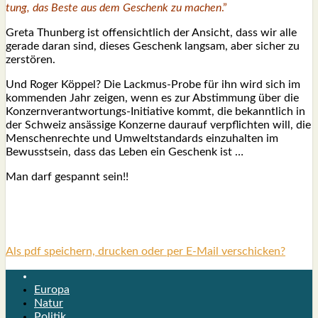
tung, das Bes­te aus dem Geschenk zu machen
.”
Gre­ta Thun­berg ist offen­sicht­lich der Ansicht, dass wir alle
gera­de dar­an sind, die­ses Geschenk lang­sam, aber sicher zu
zer­stö­ren.
Und Roger Köp­pel? Die Lack­mus-Pro­be für ihn wird sich im
kom­men­den Jahr zei­gen, wenn es zur Abstim­mung über die
Kon­zern­ver­ant­wor­tungs-Initia­ti­ve kommt, die bekannt­lich in
der Schweiz ansäs­si­ge Kon­zer­ne daurauf ver­pflich­ten will, die
Men­schen­rech­te und Umwelt­stan­dards ein­zu­hal­ten im
Bewusst­sein, dass das Leben ein Geschenk ist …
Man darf gespannt sein!!
Als pdf speichern, drucken oder per E-Mail verschicken?
Europa
Natur
Politik