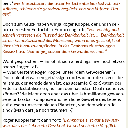
ben: “
wie Maso­chis­ten, die unter Peit­schen­hie­ben lust­voll auf­
stöh­nen, schie­nen sie gera­de­zu beglückt von den bit­te­ren Tira­
den
”
.
Doch zum Glück haben wir ja Roger Köp­pel, der uns in sei­
nem neu­es­ten Edi­to­ri­al in Erin­ne­rung ruft,
“
wie wich­tig und
schnell ver­ges­sen die Tugend der Dank­bar­keit ist. … Dank­bar­keit
ist der Gemüts­zu­stand des Men­schen, wenn er es geschafft hat,
über sich hin­aus­zu­emp­fin­den. In der Dank­bar­keit schwin­gen
Respekt und Demut gegen­über dem Gewor­de­nen mit. ”
Wohl gespro­chen! — Es lohnt sich aller­dings, hier noch etwas
nach­zu­fra­gen, z.B.
— Was ver­steht Roger Köp­pel unter “dem Gewor­de­nen”?
Doch nicht etwa den gefräs­si­gen und wuchern­den Neo-Libe­
ra­lis­mus, der gera­de dar­an ist, das gesam­te Öko-Sys­tem der
Erde zu desta­bi­li­sie­ren, nur um den nächs­ten Deal machen zu
kön­nen? Viel­leicht doch eher das über Jahr­mil­lio­nen gewach­
se­ne unfass­bar kom­ple­xe und herr­li­che Gewe­be des Lebens
auf die­sem unse­rem blau­en Pla­ne­ten, von dem wir ein Teil
sind? (Man darf ja noch träu­men ;-))
Roger Köp­pel fährt dann fort:
“
Dank­bar­keit ist das Bewusst­
sein, dass das Leben ein Geschenk ist und auch eine Ver­pflich­