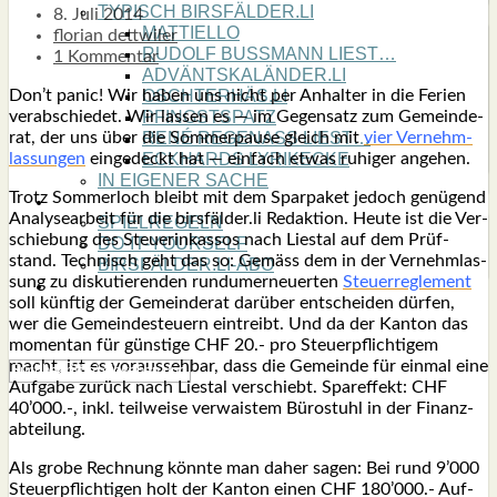
TYPISCH BIRSFÄLDER.LI
8. Juli 2014
MATTIELLO
florian dettwiler
RUDOLF BUSS­MANN LIEST…
1 Kommentar
ADVÄNTSKALÄNDER.LI
Don’t panic! Wir haben uns nicht per Anhal­ter in die Feri­en
OSCHTERHÄS.LI
ver­ab­schie­det. Wir las­sen es — im Gegen­satz zum Gemein­de­
PFINGST­SPATZ
rat, der uns über die Som­mer­pau­se gleich mit
vier Ver­nehm­
RENÉ REGEN­ASS LIEST…
las­sun­gen
ein­ge­deckt hat — ein­fach etwas ruhi­ger ange­hen.
ECK­HARDS LYRIK­ECKE
IN EIGE­NER SACHE
Trotz Som­mer­loch bleibt mit dem Spar­pa­ket jedoch genü­gend
SO GOOT’S
Ana­ly­se­ar­beit für die birsfälder.li Redak­ti­on. Heu­te ist die Ver­
SPIEL­RE­GELN
schie­bung des Steu­er­in­kas­sos nach Lies­tal auf dem Prüf­
DO-IT-YOUR­S­ELF
stand. Tech­nisch geht das so: Gemäss dem in der Ver­nehm­las­
BIRSFÄLDER.LI-ABO
sung zu dis­ku­tie­ren­den rund­um­er­neu­er­ten
Steu­er­re­gle­ment
SHOUT­BOX
soll künf­tig der Gemein­de­rat dar­über ent­schei­den dür­fen,
wer die Gemein­de­steu­ern ein­treibt. Und da der Kan­ton das
momen­tan für güns­ti­ge CHF 20.- pro Steu­er­pflich­ti­gem
macht, ist es vor­aus­seh­bar, dass die Gemein­de für ein­mal eine
Auf­ga­be zurück nach Lies­tal ver­schiebt. Spar­ef­fekt: CHF
40’000.-, inkl. teil­wei­se ver­wais­tem Büro­stuhl in der Finanz­
ab­tei­lung.
Als gro­be Rech­nung könn­te man daher sagen: Bei rund 9’000
Steu­er­pflich­ti­gen holt der Kan­ton einen CHF 180’000.- Auf­