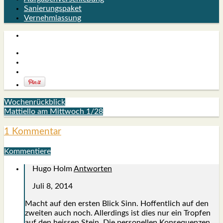
Sanierungspaket
Vernehmlassung
Wochenrückblick
Mattiello am Mittwoch 1/28
1 Kommentar
Kommentiere
Hugo Holm
Antworten
Juli 8, 2014
Macht auf den ers­ten Blick Sinn. Hof­fent­lich auf den
zwei­ten auch noch. Aller­dings ist dies nur ein Trop­fen
auf den heis­sen Stein. Die per­so­nel­len Kon­se­quen­zen