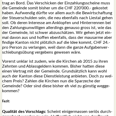
trag an Bord. Das Ver­schi­cken der Ein­zah­lungs­schei­ne muss
die Gemein­de somit bis­her um die CHF 220’000.- gekos­tet
haben. Auf­wen­dig dürf­te vor allem auch die Bewirt­schaf­tung
der Steu­er­schul­den sein, die neu eben­falls nach Lies­tal gehen
soll. Ob deren Inter­es­se am Anklop­fen und Hin­ter­ren­nen bei
den Zah­lungs­un­wil­li­gen aller­dings genau­so gross ist, wie das
der Gemein­de, ist schwer abzu­schät­zen. Wir gehen jetzt ein­
mal davon aus und hof­fen eben­falls, dass der maus­ar­me aber
fin­di­ge Kan­ton nicht plötz­lich auf die Idee kommt, CHF 24.-
pro Per­son zu ver­lan­gen, weil dann die gan­ze Auf­ga­ben­ver­
schie­bungs­übung ver­ge­bens gewe­sen wäre.
Vor­erst unklar ist zudem, wie die Kir­chen ab 2015 zu ihren
Zehn­ten und Ablass­gel­dern kom­men. Bis­her hat­ten die­se
einen Ver­trag mit der Gemein­de. Grund­sätz­lich kann wohl
auch der Kan­ton die­se Dienst­leis­tung anbie­ten. Doch zu wel­
chem Preis? Zah­len die Kir­chen nun die Spar­ze­che der
Gemein­de? Oder sind die­se bis­her eh viel zu güns­tig weg­ge­
kom­men?
Fazit:
Qua­li­tät des Vor­schlags:
Scheint eini­ger­mas­sen seri­ös durch­