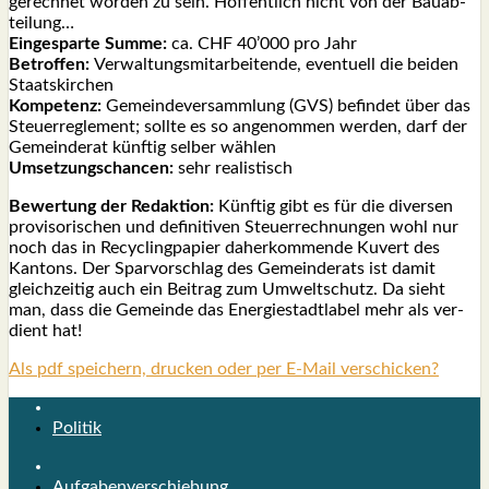
ge­rech­net wor­den zu sein. Hof­fent­lich nicht von der Bau­ab­
tei­lung…
Ein­ge­spar­te Sum­me:
ca. CHF 40’000 pro Jahr
Betrof­fen:
Ver­wal­tungs­mit­ar­bei­ten­de, even­tu­ell die bei­den
Staats­kir­chen
Kom­pe­tenz:
Gemein­de­ver­samm­lung (GVS) befin­det über das
Steu­er­re­gle­ment; soll­te es so ange­nom­men wer­den, darf der
Gemein­de­rat künf­tig sel­ber wäh­len
Umset­zungs­chan­cen:
sehr rea­lis­tisch
Bewer­tung der Redak­ti­on:
Künf­tig gibt es für die diver­sen
pro­vi­so­ri­schen und defi­ni­ti­ven Steu­er­rech­nun­gen wohl nur
noch das in Recy­cling­pa­pier daher­kom­men­de Kuvert des
Kan­tons. Der Spar­vor­schlag des Gemein­de­rats ist damit
gleich­zei­tig auch ein Bei­trag zum Umwelt­schutz. Da sieht
man, dass die Gemein­de das Ener­gie­stadt­la­bel mehr als ver­
dient hat!
Als pdf speichern, drucken oder per E-Mail verschicken?
Politik
Aufgabenverschiebung