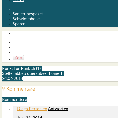
Sanierungspaket
Schwimmhalle
Sparen
Punkt für Pünkt.li (1):
Stellenabbau quersubventioniert?
24.06.2014
9 Kommentare
Kommentiere
Diego Persenico
Antworten
Juni 24, 2014