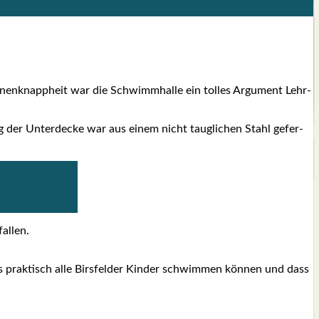
nen­knapp­heit war die Schwimm­hal­le ein tol­les Argu­ment Lehr­
g der Unter­de­cke war aus einem nicht taug­li­chen Stahl gefer­
al­len.
ss prak­tisch alle Birs­fel­der Kin­der schwim­men kön­nen und dass