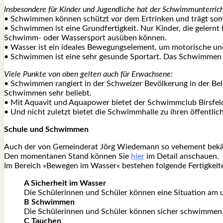
Ins­be­son­de­re für Kin­der und Jugend­li­che hat der Schwimm­un­ter­rich
• Schwim­men kön­nen schützt vor dem Ertrin­ken und trägt somit
• Schwim­men ist eine Grund­fer­tig­keit. Nur Kin­der, die gelernt 
Schwimm- oder Was­ser­sport aus­üben kön­nen.
• Was­ser ist ein idea­les Bewe­gungs­ele­ment, um moto­ri­sche und 
• Schwim­men ist eine sehr gesun­de Sport­art. Das Schwim­men sch
Vie­le Punk­te von oben gel­ten auch für Erwach­se­ne:
• Schwim­men ran­giert in der Schwei­zer Bevöl­ke­rung in der Belie
Schwim­men sehr beliebt.
• Mit Aqua­vit und Aqua­power bie­tet der Schwimm­club Birs­fel­d
• Und nicht zuletzt bie­tet die Schwimm­hal­le zu ihren öffent­li­ch
Schu­le und Schwim­men
Auch der von Gemein­de­rat Jörg Wie­demann so vehe­ment bekämpf­
Den momen­ta­nen Stand kön­nen Sie
hier
im Detail anschau­en.
Im Bereich »Bewe­gen im Was­ser« bestehen fol­gen­de Fer­tig­kei­ten
A Sicher­heit im Was­ser
Die Schü­le­rin­nen und Schü­ler kön­nen eine Situa­ti­on am 
B Schwim­men
Die Schü­le­rin­nen und Schü­ler kön­nen sicher schwim­men.
C Tau­chen