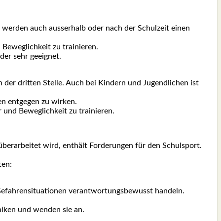
en, wer­den auch aus­ser­halb oder nach der Schul­zeit einen
Beweg­lich­keit zu trai­nie­ren.
der sehr geeig­net.
 der drit­ten Stel­le. Auch bei Kin­dern und Jugend­li­chen ist
n ent­ge­gen zu wir­ken.
 und Beweg­lich­keit zu trai­nie­ren.
r­bei­tet wird, ent­hält For­de­run­gen für den Schul­sport.
ten:
ah­ren­si­tua­tio­nen ver­ant­wor­tungs­be­wusst han­deln.
ni­ken und wen­den sie an.