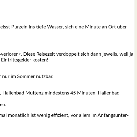
isst Pur­zeln ins tie­fe Was­ser, sich eine Minu­te an Ort über
r­lo­ren«. Die­se Rei­se­zeit ver­dop­pelt sich dann jeweils, weil ja
n­tritts­gel­der kos­ten!
er nur im Som­mer nutz­bar.
, Hal­len­bad Mut­tenz min­des­tens 45 Minu­ten, Hal­len­bad
nen.
al monat­lich ist wenig effi­zi­ent, vor allem im Anfangs­un­ter­