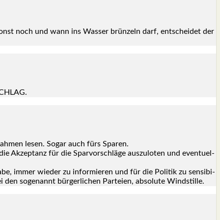
nst noch und wann ins Was­ser brün­zeln darf, ent­schei­det der
RSCHLAG.
nah­men lesen. Sogar auch fürs Spa­ren.
 Akzep­tanz für die Spar­vor­schlä­ge aus­zu­lo­ten und even­tu­el­
e, immer wie­der zu infor­mie­ren und für die Poli­tik zu sen­si­bi­
den soge­nannt bür­ger­li­chen Par­tei­en, abso­lu­te Wind­stil­le.