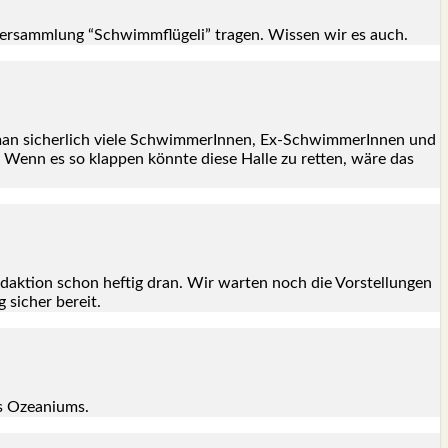
samm­lung “Schwimm­flü­ge­li” tra­gen. Wis­sen wir es auch.
man sicher­lich vie­le Schwim­me­rIn­nen, Ex-Schwim­me­rIn­nen und
 Wenn es so klap­pen könn­te die­se Hal­le zu ret­ten, wäre das
aktion schon hef­tig dran. Wir war­ten noch die Vor­stel­lun­gen
g sicher bereit.
s Ozea­ni­ums.