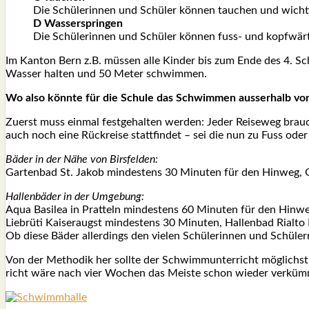
Die Schü­le­rin­nen und Schü­ler kön­nen tau­chen und wich­t
D Was­ser­sprin­gen
Die Schü­le­rin­nen und Schü­ler kön­nen fuss- und kopf­wärt
Im Kan­ton Bern z.B. müs­sen alle Kin­der bis zum Ende des 4. Sch
Was­ser hal­ten und 50 Meter schwim­men.
Wo also könn­te für die Schu­le das Schwim­men aus­ser­halb von B
Zuerst muss ein­mal fest­ge­hal­ten wer­den: Jeder Rei­se­weg brauch
auch noch eine Rück­rei­se statt­fin­det – sei die nun zu Fuss oder m
Bäder in der Nähe von Birs­fel­den:
Gar­ten­bad St. Jakob min­des­tens 30 Minu­ten für den Hin­weg, G
Hal­len­bä­der in der Umge­bung:
Aqua Basi­lea in Prat­teln min­des­tens 60 Minu­ten für den Hin­we
Liebrü­ti Kai­ser­augst min­des­tens 30 Minu­ten, Hal­len­bad Rial­t
Ob die­se Bäder aller­dings den vie­len Schü­le­rin­nen und Schü­le
Von der Metho­dik her soll­te der Schwimm­un­ter­richt mög­lichst k
richt wäre nach vier Wochen das Meis­te schon wie­der ver­küm­