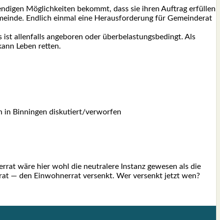
en­di­gen Mög­lich­kei­ten bekommt, dass sie ihren Auf­trag erfül­len
n­de. End­lich ein­mal eine Her­aus­for­de­rung für Gemein­de­rat
allen­falls ange­bo­ren oder über­be­las­tungs­be­dingt. Als
kann Leben ret­ten.
ich in Bin­nin­gen diskutiert/verworfen
ner­rat wäre hier wohl die neu­tra­le­re Instanz gewe­sen als die
rat — den Ein­woh­ner­rat ver­senkt. Wer ver­senkt jetzt wen?