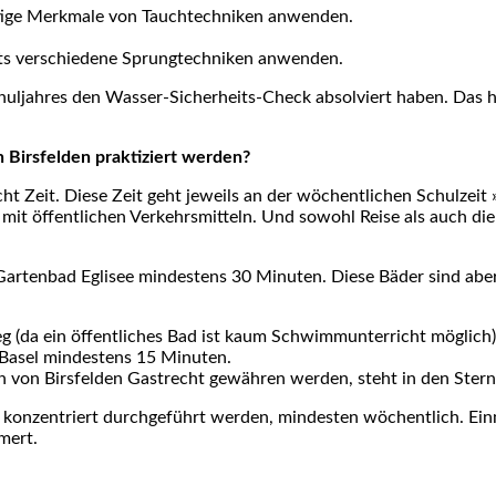
i­ge Merk­ma­le von Tauch­tech­ni­ken anwen­den.
s ver­schie­de­ne Sprung­tech­ni­ken anwen­den.
ul­jah­res den Was­ser-Sicher­heits-Check absol­viert haben. Das he
irs­fel­den prak­ti­ziert wer­den?
t Zeit. Die­se Zeit geht jeweils an der wöchent­li­chen Schul­zeit »ve
it öffent­li­chen Ver­kehrs­mit­teln. Und sowohl Rei­se als auch die Ei
ar­ten­bad Egli­see min­des­tens 30 Minu­ten. Die­se Bäder sind ab
g (da ein öffent­li­ches Bad ist kaum Schwimm­un­ter­richt mög­lich)
o Basel min­des­tens 15 Minu­ten.
rn von Birs­fel­den Gast­recht gewäh­ren wer­den, steht in den Ster­
on­zen­triert durch­ge­führt wer­den, min­des­ten wöchent­lich. Ein­m
mert.