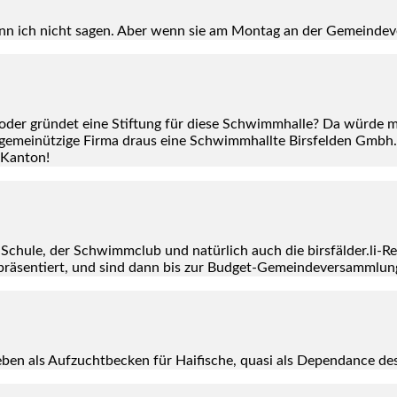
n ich nicht sagen. Aber wenn sie am Mon­tag an der Gemein­de­ver­
) oder grün­det eine Stif­tung für die­se Schwimm­hal­le? Da wür­de 
emei­nüt­zi­ge Fir­ma draus eine Schwimm­hall­te Birs­fel­den Gmbh.
 Kan­ton!
Schu­le, der Schwimm­club und natür­lich auch die birsfälder.li-Red
prä­sen­tiert, und sind dann bis zur Bud­get-Gemein­de­ver­samm­lun
en als Auf­zucht­be­cken für Hai­fi­sche, qua­si als Depen­dance de