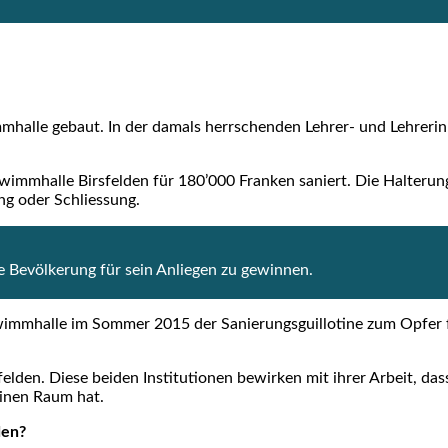
l­le gebaut. In der damals herr­schen­den Leh­rer- und Leh­re­rin­
mm­hal­le Birs­fel­den für 180’000 Fran­ken saniert. Die Hal­te­run
ng oder Schlies­sung.
 Bevöl­ke­rung für sein Anlie­gen zu gewin­nen.
hwimm­hal­le im Som­mer 2015 der Sanie­rungs­guil­lo­ti­ne zum Opfer f
­den. Die­se bei­den Insti­tu­tio­nen bewir­ken mit ihrer Arbeit, da
 einen Raum hat.
den?