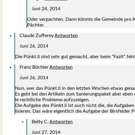
Juni 24, 2014
Oder ver­pach­ten. Dann könn­te die Gemein­de pro K
Päch­ter.
Claude Zufferey
Antworten
Juni 26, 2014
Die Pünkt.li sind sehr gut gemacht, aber beim “Fazit
Franz Büchler
Antworten
Juni 26, 2014
Nun, wer das Pünkt.li in den letz­ten Wochen etwas genau­e
Es geht bei den Arti­keln zum Sanie­rungs­pa­ket aber eben n
le recht­li­che Pro­ble­me auf­zu­zei­gen.
Die Auf­ga­be des Pünkt.li ist auch nicht die, die Auf­ga­ben
li­sie­ren. Das wäre eigent­lich die Auf­ga­be der Birs­fel­der 
Betty C.
Antworten
Juni 27, 2014