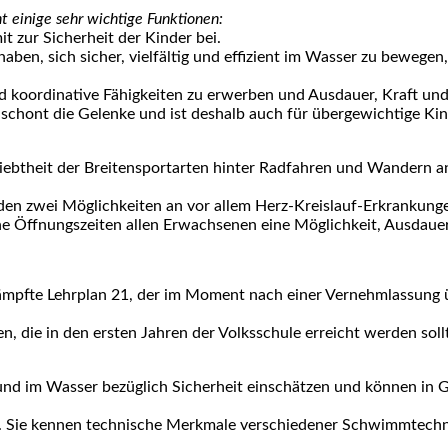
t eini­ge sehr wich­ti­ge Funk­tio­nen:
 zur Sicher­heit der Kin­der bei.
haben, sich sicher, viel­fäl­tig und effi­zi­ent im Was­ser zu bewe­g
koor­di­na­ti­ve Fähig­kei­ten zu erwer­ben und Aus­dau­er, Kraft und 
ont die Gelen­ke und ist des­halb auch für über­ge­wich­ti­ge Kin­
bt­heit der Brei­ten­sport­ar­ten hin­ter Rad­fah­ren und Wan­dern an
en zwei Mög­lich­kei­ten an vor allem Herz-Kreis­lauf-Erkran­kun­ge
e Öff­nungs­zei­ten allen Erwach­se­nen eine Mög­lich­keit, Aus­dau­er
te Lehr­plan 21, der im Moment nach einer Ver­nehm­las­sung über­a
, die in den ers­ten Jah­ren der Volks­schu­le erreicht wer­den soll­
und im Was­ser bezüg­lich Sicher­heit ein­schät­zen und kön­nen in Gef
 Sie ken­nen tech­ni­sche Merk­ma­le ver­schie­de­ner Schwimm­tech­