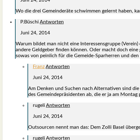
Wo die drei Gemein­de­rä­te schwim­men gelernt haben, kan
P.Büschi
Antworten
Juni 24, 2014
War­um bil­det man nicht eine Inter­es­sens­grup­pe (Ver­ein
ande­re Geld­ge­ber fin­den kön­nen. Oder macht doch eine g
sowas von pein­lich für die Gemei­de-Spar­her­ren und den
Franz
Antworten
Juni 24, 2014
Am Den­ken und Suchen nach Alter­na­ti­ven sind die 
des Gemein­de­prä­si­den­ten ab, die er ja am Mon­tag 
rugeli
Antworten
Juni 24, 2014
Out­sour­cen nennt man das: Dem Zol­li Basel über­ge­b
rugeli
Antworten