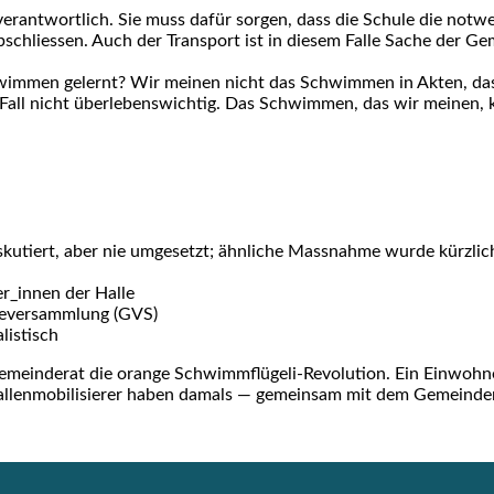
r ver­ant­wort­lich. Sie muss dafür sor­gen, dass die Schu­le die not­w
lies­sen. Auch der Trans­port ist in die­sem Fal­le Sache der Gemei
im­men gelernt? Wir mei­nen nicht das Schwim­men in Akten, das ist 
Fall nicht über­le­bens­wich­tig. Das Schwim­men, das wir mei­nen, 
s­ku­tiert, aber nie umge­setzt; ähn­li­che Mass­nah­me wur­de kürz­l
r_innen der Hal­le
e­ver­samm­lung (GVS)
lis­tisch
emein­de­rat die oran­ge Schwimm­flü­ge­li-Revo­lu­ti­on. Ein Ein­woh­
­len­mo­bi­li­sie­rer haben damals — gemein­sam mit dem Gemein­de­