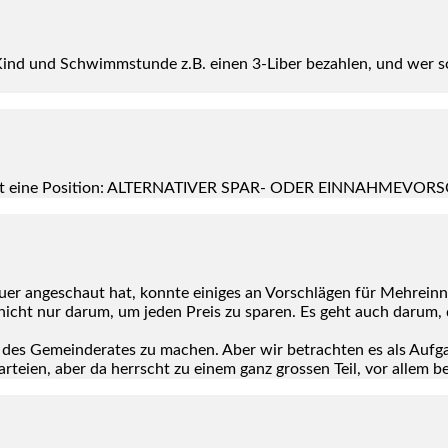
ind und Schwimm­stun­de z.B. einen 3‑Liber bezah­len, und wer so
” fehlt eine Posi­ti­on: ALTERNATIVER SPAR- ODER EINNAHMEVO
r ange­schaut hat, konn­te eini­ges an Vor­schlä­gen für Mehr­ein­
icht nur dar­um, um jeden Preis zu spa­ren. Es geht auch dar­um, die
 des Gemein­de­ra­tes zu machen. Aber wir betrach­ten es als Auf­ga­b
Par­tei­en, aber da herrscht zu einem ganz gros­sen Teil, vor allem bei 