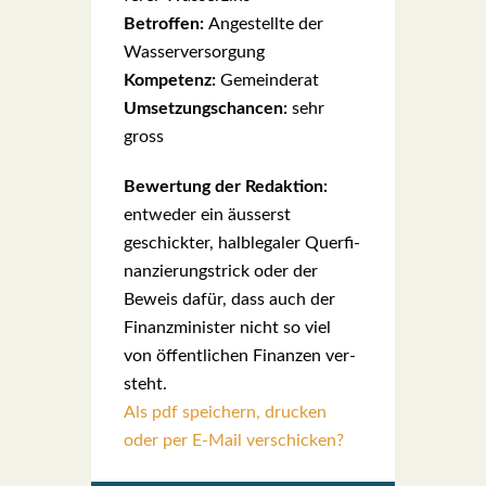
Betrof­fen:
Ange­stell­te der
Was­ser­ver­sor­gung
Kom­pe­tenz:
Gemein­de­rat
Umset­zungs­chan­cen:
sehr
gross
Bewer­tung der Redak­ti­on:
ent­we­der ein äus­serst
geschick­ter, halb­le­ga­ler Quer­fi­
nan­zie­rungs­trick oder der
Beweis dafür, dass auch der
Finanz­mi­nis­ter nicht so viel
von öffent­li­chen Finan­zen ver­
steht.
Als pdf speichern, drucken
oder per E-Mail verschicken?