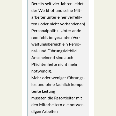
Bereits seit vier Jah­ren lei­det
der Werk­hof und sei­ne Mit­
ar­bei­ter unter einer ver­fehl­
ten ( oder nicht vor­han­de­nen)
Per­so­nal­po­li­tik. Unter ande­
rem fehlt im gesam­ten Ver­
wal­tungs­be­reich ein Per­so­
nal- und Füh­rungs­leit­bild.
Anschei­nend sind auch
Pflich­ten­hef­te nicht mehr
not­wen­dig.
Mehr oder weni­ger füh­rungs­
los und ohne fach­lich kom­pe­
ten­te Lei­tung
muss­ten die Resort­lei­ter mit
den Mit­ar­bei­tern die not­wen­
di­gen Arbei­ten