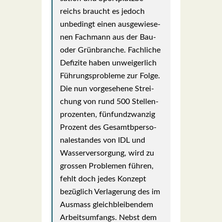
reichs braucht es jedoch
unbe­dingt einen aus­ge­wie­se­
nen Fach­mann aus der Bau-
oder Grün­bran­che. Fach­li­che
Defi­zi­te haben unwei­ger­lich
Füh­rungs­pro­ble­me zur Fol­ge.
Die nun vor­ge­se­he­ne Strei­
chung von rund 500 Stel­len­
pro­zen­ten, fünf­und­zwan­zig
Pro­zent des Gesamtbper­so­
nal­e­stan­des von IDL und
Was­ser­ver­sor­gung, wird zu
gros­sen Pro­ble­men füh­ren,
fehlt doch jedes Kon­zept
bezüg­lich Ver­la­ge­rung des im
Aus­mass gleich­blei­ben­dem
Arbeits­um­fangs. Nebst dem