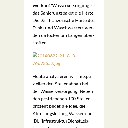
Werkhof/Wasserversorgung ist
das Sanie­rungs­pa­ket die Här­te.
Die 25° fran­zö­si­sche Här­te des
Trink- und Wasch­was­sers wer­
den da locker um Län­gen über­
trof­fen.
Heu­te ana­ly­sie­ren wir im Spe­
zi­el­len den Stel­len­ab­bau bei
der Was­ser­ver­sor­gung. Neben
den gestri­che­nen 100 Stel­len­
pro­zent bil­det die Idee, die
Abtei­lungs­lei­tung Was­ser und
IDL (Infra­struk­tur­Dienst­Leis­