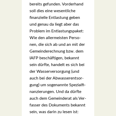
bereits gefun­den. Vor­der­hand
soll dies eine wesent­li­che
finan­zi­el­le Ent­las­tung geben
und genau da liegt aber das
Pro­blem im Ent­las­tungs­pa­ket:
Wie den aller­meis­ten Per­so­
nen, die sich ab und an mit der
Gemein­de­rech­nung bzw. dem
IAFP beschäf­ti­gen, bekannt
sein dürf­te, han­delt es sich bei
der Was­ser­ver­sor­gung (und
auch bei der Abwas­ser­ent­sor­
gung) um soge­nann­te Spe­zi­al­fi­
nan­zie­run­gen. Und da dürf­te
auch dem Gemein­de­rat als Ver­
fas­ser des Doku­ments bekannt
sein, was dar­in zu lesen ist: