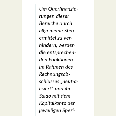
Um Quer­fi­nan­zie­
run­gen die­ser
Berei­che durch
all­ge­mei­ne Steu­
er­mit­tel zu ver­
hin­dern, wer­den
die ent­spre­chen­
den Funk­tio­nen
im Rah­men des
Rech­nungs­ab­
schlus­ses „neu­tra­
li­siert“, und ihr
Sal­do mit dem
Kapi­tal­kon­to der
jewei­li­gen Spe­zi­