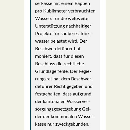
ser­kas­se mit einem Rap­pen
pro Kubik­me­ter ver­brauch­ten
Was­sers für die welt­wei­te
Unter­stüt­zung nach­hal­ti­ger
Pro­jek­te für sau­be­res Trink­
was­ser belas­tet wird. Der
Beschwer­de­füh­rer hat
moniert, dass für die­sen
Beschluss die recht­li­che
Grund­la­ge feh­le. Der Regie­
rungs­rat hat dem Beschwer­
de­füh­rer Recht gege­ben und
fest­ge­hal­ten, dass auf­grund
der kan­to­na­len Was­ser­ver­
sor­gungs­ge­setz­ge­bung Gel­
der der kom­mu­na­len Was­ser­
kas­se nur zweck­ge­bun­den,