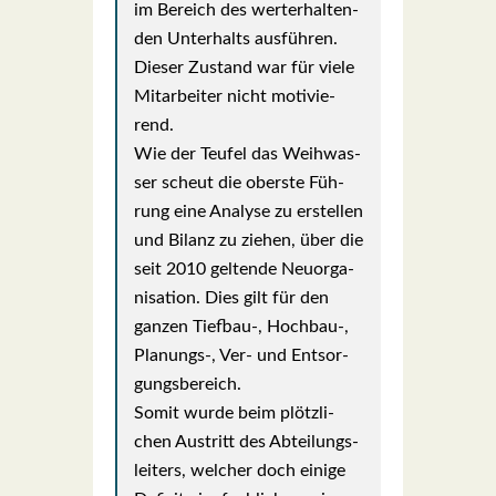
im Bereich des wert­erhal­ten­
den Unter­halts aus­füh­ren.
Die­ser Zustand war für vie­le
Mit­ar­bei­ter nicht moti­vie­
rend.
Wie der Teu­fel das Weih­was­
ser scheut die obers­te Füh­
rung eine Ana­ly­se zu erstel­len
und Bilanz zu zie­hen, über die
seit 2010 gel­ten­de Neu­or­ga­
ni­sa­ti­on. Dies gilt für den
gan­zen Tiefbau‑, Hochbau‑,
Planungs‑, Ver- und Ent­sor­
gungs­be­reich.
Somit wur­de beim plötz­li­
chen Aus­tritt des Abtei­lungs­
lei­ters, wel­cher doch eini­ge