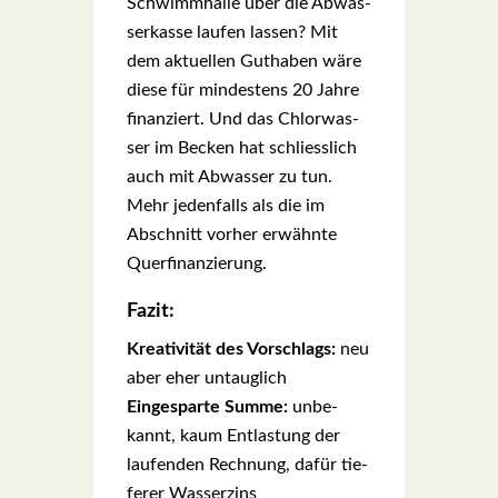
Schwimm­hal­le über die Abwas­
ser­kas­se lau­fen las­sen? Mit
dem aktu­el­len Gut­ha­ben wäre
die­se für min­des­tens 20 Jah­re
finan­ziert. Und das Chlor­was­
ser im Becken hat schliess­lich
auch mit Abwas­ser zu tun.
Mehr jeden­falls als die im
Abschnitt vor­her erwähn­te
Quer­fi­nan­zie­rung.
Fazit:
Krea­ti­vi­tät des Vor­schlags:
neu
aber eher untaug­lich
Ein­ge­spar­te Sum­me:
unbe­
kannt, kaum Ent­las­tung der
lau­fen­den Rech­nung, dafür tie­
fe­rer Was­ser­zins