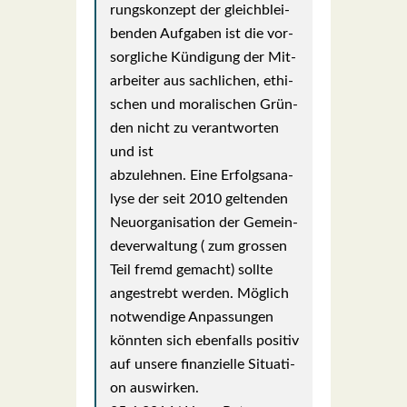
rungs­kon­zept der gleich­blei­
ben­den Auf­ga­ben ist die vor­
sorg­li­che Kün­di­gung der Mit­
ar­bei­ter aus sach­li­chen, ethi­
schen und mora­li­schen Grün­
den nicht zu ver­ant­wor­ten
und ist
abzu­leh­nen. Eine Erfolgs­ana­
ly­se der seit 2010 gel­ten­den
Neu­or­ga­ni­sa­ti­on der Gemein­
de­ver­wal­tung ( zum gros­sen
Teil fremd gemacht) soll­te
ange­strebt wer­den. Mög­lich
not­wen­di­ge Anpas­sun­gen
könn­ten sich eben­falls posi­tiv
auf unse­re finan­zi­el­le Situa­ti­
on aus­wir­ken.