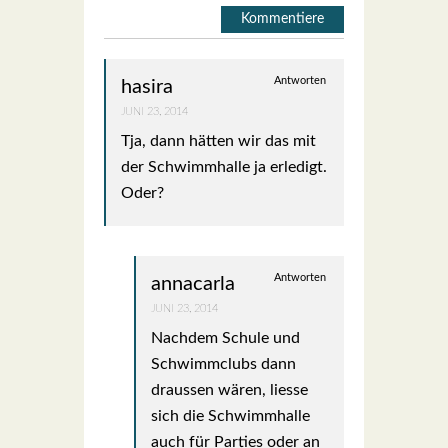
Kommentiere
Antworten
hasira
JUNI 23, 2014
Tja, dann hät­ten wir das mit
der Schwimm­hal­le ja erle­digt.
Oder?
Antworten
annacarla
JUNI 23, 2014
Nach­dem Schu­le und
Schwimm­clubs dann
draus­sen wären, lies­se
sich die Schwimm­hal­le
auch für Par­ties oder an