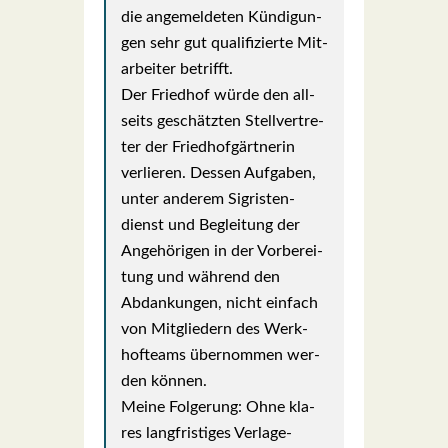
die ange­mel­de­ten Kün­di­gun­
gen sehr gut qua­li­fi­zier­te Mit­
ar­bei­ter betrifft.
Der Fried­hof wür­de den all­
seits geschätz­ten Stell­ver­tre­
ter der Fried­hof­gärt­ne­rin
ver­lie­ren. Des­sen Auf­ga­ben,
unter ande­rem Sig­ris­ten­
dienst und Beglei­tung der
Ange­hö­ri­gen in der Vor­be­rei­
tung und wäh­rend den
Abdan­kun­gen, nicht ein­fach
von Mit­glie­dern des Werk­
hof­teams über­nom­men wer­
den kön­nen.
Mei­ne Fol­ge­rung: Ohne kla­
res lang­fris­ti­ges Ver­la­ge­