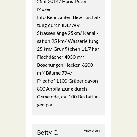
25.6.2014/ Hans-Peter
Moser
Info Kenn­zah­len Bewirt­schaf­
tung durch IDL/WV
Stras­sen­län­ge 25km/ Kana­li­
sa­ti­on 25 km/ Was­ser­lei­tung
25 km/ Grün­flä­chen 11.7 ha/
Flach­dä­cher 4050 m²/
Böschun­gen Hecken 6200
m²/ Bäu­me 794/
Fried­hof 1100 Grä­ber davon
800 Anpflan­zung durch
Gemein­de, ca. 100 Bestat­tun­
gen p.a.
Antworten
Betty C.