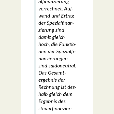
al­fi­nan­zie­rung
ver­rech­net. Auf­
wand und Ertrag
der Spe­zi­al­fi­nan­
zie­rung sind
damit gleich
hoch, die Funk­tio­
nen der Spe­zi­al­fi­
nan­zie­run­gen
sind sal­do­neu­tral.
Das Gesamt­
ergeb­nis der
Rech­nung ist des­
halb gleich dem
Ergeb­nis des
steu­er­fi­nan­zier­