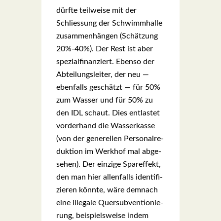
dürf­te teil­wei­se mit der
Schlies­sung der Schwimm­hal­le
zusam­men­hän­gen (Schät­zung
20%-40%). Der Rest ist aber
spe­zi­al­fi­nan­ziert. Eben­so der
Abtei­lungs­lei­ter, der neu —
eben­falls geschätzt — für 50%
zum Was­ser und für 50% zu
den IDL schaut. Dies ent­las­tet
vor­der­hand die Was­ser­kas­se
(von der gene­rel­len Per­so­nal­re­
duk­ti­on im Werk­hof mal abge­
se­hen). Der ein­zi­ge Spar­ef­fekt,
den man hier allen­falls iden­ti­fi­
zie­ren könn­te, wäre dem­nach
eine ille­ga­le Quer­sub­ven­tio­nie­
rung, bei­spiels­wei­se indem