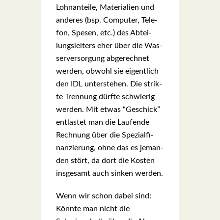
Lohn­an­tei­le, Mate­ria­li­en und
ande­res (bsp. Com­pu­ter, Tele­
fon, Spe­sen, etc.) des Abtei­
lungs­lei­ters eher über die Was­
ser­ver­sor­gung abge­rech­net
wer­den, obwohl sie eigent­lich
den IDL unter­ste­hen. Die strik­
te Tren­nung dürf­te schwie­rig
wer­den. Mit etwas “Geschick”
ent­las­tet man die Lau­fen­de
Rech­nung über die Spe­zi­al­fi­
nan­zie­rung, ohne das es jeman­
den stört, da dort die Kos­ten
ins­ge­samt auch sin­ken wer­den.
Wenn wir schon dabei sind:
Könn­te man nicht die