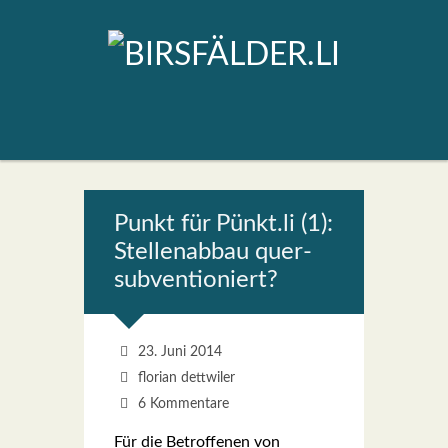
Punkt für Pünkt.li (1):
Stel­len­ab­bau quer­
sub­ven­tio­niert?
23. Juni 2014
florian dettwiler
6 Kommentare
Für die Betrof­fe­nen von