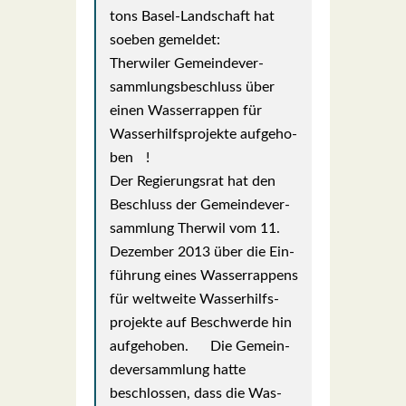
tons Basel-Land­schaft hat
soeben gemel­det:
Ther­wi­ler Gemein­de­ver­
samm­lungs­be­schluss über
einen Was­ser­rap­pen für
Was­ser­hilfs­pro­jek­te auf­ge­ho­
ben !
Der Regie­rungs­rat hat den
Beschluss der Gemein­de­ver­
samm­lung Ther­wil vom 11.
Dezem­ber 2013 über die Ein­
füh­rung eines Was­ser­rap­pens
für welt­wei­te Was­ser­hilfs­
pro­jek­te auf Beschwer­de hin
auf­ge­ho­ben. Die Gemein­
de­ver­samm­lung hat­te
beschlos­sen, dass die Was­