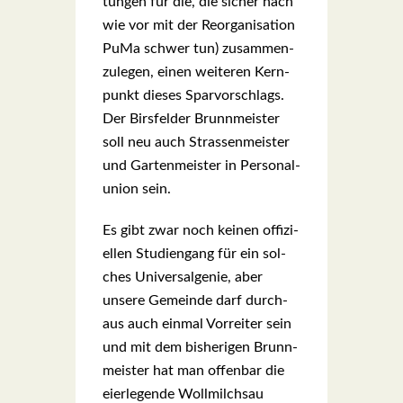
tun­gen für die, die sicher nach
wie vor mit der Reor­ga­ni­sa­ti­on
PuMa schwer tun) zusam­men­
zu­le­gen, einen wei­te­ren Kern­
punkt die­ses Spar­vor­schlags.
Der Birs­fel­der Brunn­meis­ter
soll neu auch Stras­sen­meis­ter
und Gar­ten­meis­ter in Per­so­nal­
uni­on sein.
Es gibt zwar noch kei­nen offi­zi­
el­len Stu­di­en­gang für ein sol­
ches Uni­ver­sal­ge­nie, aber
unse­re Gemein­de darf durch­
aus auch ein­mal Vor­rei­ter sein
und mit dem bis­he­ri­gen Brunn­
meis­ter hat man offen­bar die
eier­le­gen­de Woll­milch­sau