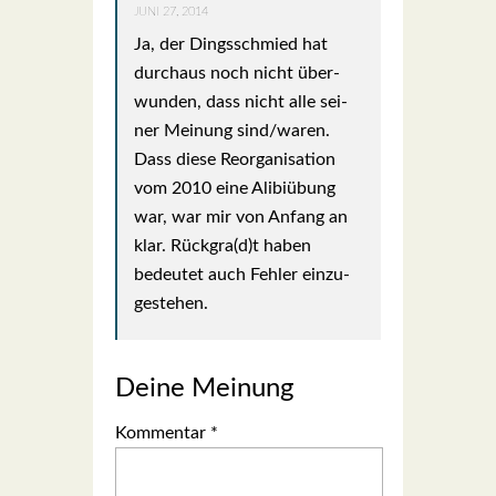
JUNI 27, 2014
Ja, der Dings­schmied hat
durch­aus noch nicht über­
wun­den, dass nicht alle sei­
ner Mei­nung sind/waren.
Dass die­se Reor­ga­ni­sa­ti­on
vom 2010 eine Ali­bi­übung
war, war mir von Anfang an
klar. Rückgra(d)t haben
bedeu­tet auch Feh­ler ein­zu­
ge­ste­hen.
Deine Meinung
Kommentar
*