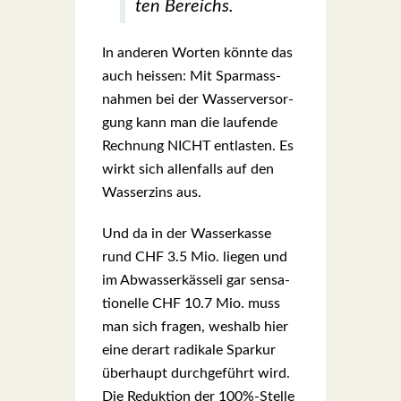
ten Bereichs.
In ande­ren Wor­ten könn­te das
auch heis­sen: Mit Spar­mass­
nah­men bei der Was­ser­ver­sor­
gung kann man die lau­fen­de
Rech­nung NICHT ent­las­ten. Es
wirkt sich allen­falls auf den
Was­ser­zins aus.
Und da in der Was­ser­kas­se
rund CHF 3.5 Mio. lie­gen und
im Abwas­ser­käs­se­li gar sen­sa­
tio­nel­le CHF 10.7 Mio. muss
man sich fra­gen, wes­halb hier
eine der­art radi­ka­le Spar­kur
über­haupt durch­ge­führt wird.
Die Reduk­ti­on der 100%-Stelle