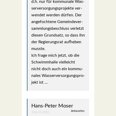
d.h. nur für kom­mu­na­le Was­
ser­ver­sor­gungs­pro­jek­te ver­
wen­det wer­den dür­fen. Der
ange­foch­te­ne Gemein­de­ver­
samm­lungs­be­schluss ver­letzt
die­sen Grund­satz, so dass ihn
der Regie­rungs­rat auf­he­ben
muss­te.
Ich fra­ge mich jetzt, ob die
Schwimm­hal­le viel­leicht
nicht doch auch ein kom­mu­
na­les Was­ser­ver­sor­gungs­pro­
jekt ist …
Hans-Peter Moser
Antworten
JUNI 25, 2014