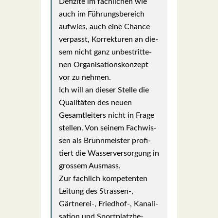
Defi­zi­te im fach­li­chen wie
auch im Füh­rungs­be­reich
auf­wies, auch eine Chan­ce
ver­passt, Kor­rek­tu­ren an die­
sem nicht ganz unbe­strit­te­
nen Orga­ni­sa­ti­ons­kon­zept
vor zu neh­men.
Ich will an die­ser Stel­le die
Qua­li­tä­ten des neu­en
Gesamt­lei­ters nicht in Fra­ge
stel­len. Von sei­nem Fach­wis­
sen als Brunn­meis­ter pro­fi­
tiert die Was­ser­ver­sor­gung in
gros­sem Aus­mass.
Zur fach­lich kom­pe­ten­ten
Lei­tung des Strassen‑,
Gärtnerei‑, Friedhof‑, Kana­li­
sa­ti­on und Sport­platz­be­