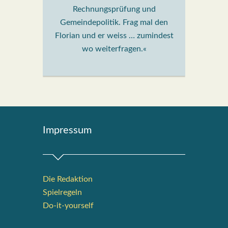
Rechnungsprüfung und
Gemeindepolitik. Frag mal den
Florian und er weiss … zumindest
wo weiterfragen.«
Impres­sum
Die Redak­ti­on
Spiel­re­geln
Do-it-your­s­elf