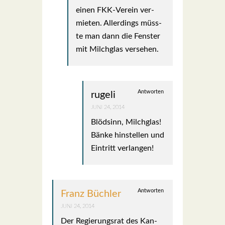
einen FKK-Ver­ein ver­
mie­ten. Aller­dings müss­
te man dann die Fens­ter
mit Milch­glas ver­se­hen.
Antworten
rugeli
JUNI 24, 2014
Blöd­sinn, Milch­glas!
Bän­ke hin­stel­len und
Ein­tritt ver­lan­gen!
Antworten
Franz Büchler
JUNI 24, 2014
Der Regie­rungs­rat des Kan­