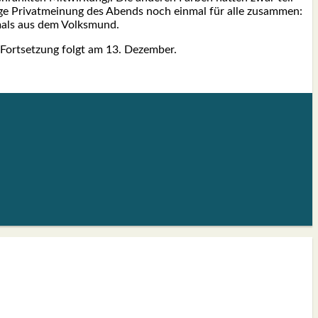
i­ge Pri­vat­mei­nung des Abends noch ein­mal für alle zusam­men:
­mals aus dem Volks­mund.
. Fort­set­zung folgt am 13. Dezem­ber.