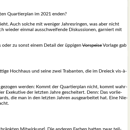
­ten Quar­tier­plan im 2021 enden?
eht. Auch sol­che mit weni­ger Jah­res­rin­gen, was aber nicht
ch wie­der ein­mal aus­schwei­fen­de Dis­kus­sio­nen, gar­niert mit
rs oder zu sonst einem Detail der üppi­gen
Vor­spei­se
Vor­la­ge gab
­ti­ge Hoch­haus und sei­ne zwei Tra­ban­ten, die im Drei­eck vis-à-
luss gezo­gen wer­den: Kommt der Quar­tier­plan nicht, kommt wahr­
r Exe­ku­ti­ve der letz­ten Jah­re geschei­tert. Denn: Das vor­lie­
dards, die man in den letz­ten Jah­ren aus­ge­ar­bei­tet hat. Eine Nie­
acht.
eschränk­ten Mit­wir­kung). Die ande­ren Far­ben hat­ten zwar teil­