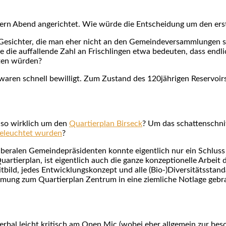
ern Abend ange­rich­tet. Wie wür­de die Ent­schei­dung um den ers
Gesich­ter, die man eher nicht an den Gemein­de­ver­samm­lun­gen si
de die auf­fal­len­de Zahl an Frisch­lin­gen etwa bedeu­ten, dass end­li
­ten wür­den?
es waren schnell bewil­ligt. Zum Zustand des 120jährigen Reser­voi
also wirk­lich um den
Quar­tier­plan Birs­eck
? Um das schat­ten­schnit
beleuch­tet wur­den
?
ibe­ra­len Gemein­de­prä­si­den­ten konn­te eigent­lich nur ein Sch
­tier­plan, ist eigent­lich auch die gan­ze kon­zep­tio­nel­le Arbeit de
Leit­bild, jedes Ent­wick­lungs­kon­zept und alle (Bio-)Diversitätsstan
m­mung zum Quar­tier­plan Zen­trum in eine ziem­li­che Not­la­ge gebr
sich ver­bal leicht kri­tisch am Open Mic (wobei eher all­ge­mein zur b