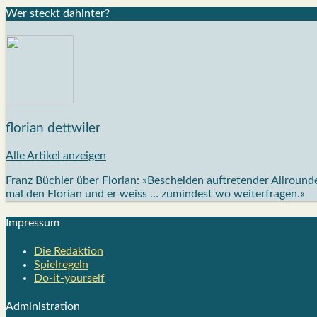
Wer steckt dahin­ter?
florian dettwiler
Alle Artikel anzeigen
Franz Büchler über Florian: »Bescheiden auftretender Allrou
mal den Florian und er weiss … zumindest wo weiterfragen.«
Impres­sum
Die Redak­ti­on
Spiel­re­geln
Do-it-your­s­elf
Admi­nis­tra­ti­on