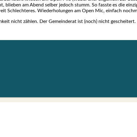
cht, blie­ben am Abend sel­ber jedoch stumm. So fass­te es die ein­z
it Schlech­te­res. Wie­der­ho­lun­gen am Open Mic, ein­fach noch
h­keit nicht zäh­len. Der Gemein­de­rat ist (noch) nicht geschei­tert