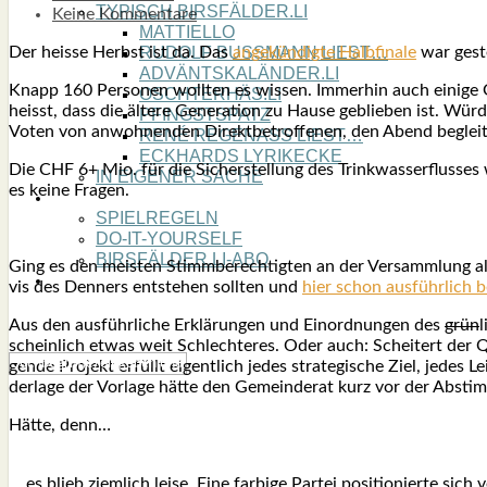
TYPISCH BIRSFÄLDER.LI
Keine Kommentare
MATTIELLO
Der heis­se Herbst ist da. Das
ange­kün­dig­te Halb­fi­na­le
war ges­t
RUDOLF BUSS­MANN LIEST…
ADVÄNTSKALÄNDER.LI
Knapp 160 Per­so­nen woll­ten es wis­sen. Immer­hin auch eini­ge 
OSCHTERHÄS.LI
heisst, dass die älte­re Gene­ra­ti­on zu Hau­se geblie­ben ist. Wür­
PFINGST­SPATZ
Voten von anwoh­nen­den Direkt­be­trof­fe­nen, den Abend beglei
RENÉ REGEN­ASS LIEST…
ECK­HARDS LYRIK­ECKE
Die CHF 6+ Mio. für die Sicher­stel­lung des Trink­was­ser­flus­s
IN EIGE­NER SACHE
es kei­ne Fra­gen.
SO GOOT’S
SPIEL­RE­GELN
DO-IT-YOUR­S­ELF
BIRSFÄLDER.LI-ABO
Ging es den meis­ten Stimm­be­rech­tig­ten an der Ver­samm­lung 
SHOUT­BOX
vis des Den­ners ent­ste­hen soll­ten und
hier schon aus­führ­lich 
Aus den aus­führ­li­che Erklä­run­gen und Ein­ord­nun­gen des
grün
l
schein­lich etwas weit Schlech­te­res. Oder auch: Schei­tert der Quar
gen­de Pro­jekt erfüllt eigent­lich jedes stra­te­gi­sche Ziel, jedes 
der­la­ge der Vor­la­ge hät­te den Gemein­de­rat kurz vor der Absti
Hät­te, denn…
… es blieb ziem­lich lei­se. Eine far­bi­ge Par­tei posi­tio­nier­te 