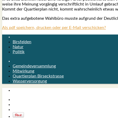
wei­se ihre Mei­nung vor­gän­gig ver­schrift­licht in Umlauf gebra
Kommt der Quar­tier­plan nicht, kommt wahr­schein­lich etwas we
Das extra auf­ge­bo­te­ne Wahl­bü­ro muss­te auf­grund der Deut­lic
Als pdf speichern, drucken oder per E-Mail verschicken?
Birsfelden
Natur
Politik
Gemeindeversammlung
Mitwirkung
Quartierplan Birseckstrasse
Wasserversorgung