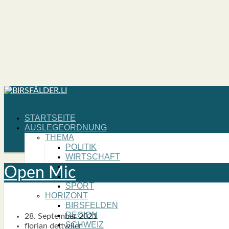
START­SEI­TE
AUS­LE­GE­ORD­NUNG
THE­MA
POLI­TIK
WIRT­SCHAFT
KUL­TUR
Open Mic
NATUR
SPORT
HORI­ZONT
BIRS­FEL­DEN
REGI­ON
28. September 2021
SCHWEIZ
florian dettwiler