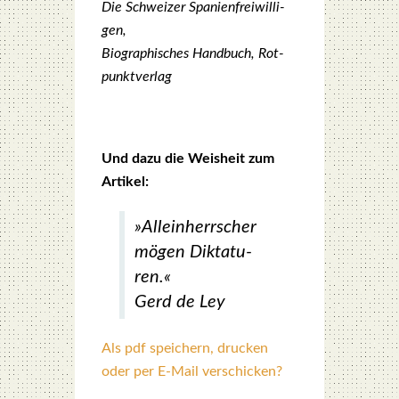
Die Schwei­zer Spa­ni­en­frei­wil­li­
gen,
Bio­gra­phi­sches Hand­buch, Rot­
punkt­ver­lag
Und dazu die Weis­heit zum
Arti­kel:
»Allein­herr­scher
mögen Dik­ta­tu­
ren.«
Gerd de Ley
Als pdf speichern, drucken
oder per E-Mail verschicken?