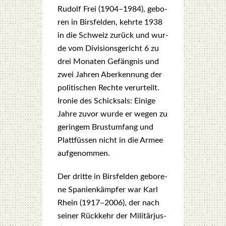
Rudolf Frei (1904–1984), gebo­
ren in Birs­fel­den, kehr­te 1938
in die Schweiz zurück und wur­
de vom Divi­si­ons­ge­richt 6 zu
drei Mona­ten Gefäng­nis und
zwei Jah­ren Aberken­nung der
poli­ti­schen Rech­te ver­ur­teilt.
Iro­nie des Schick­sals: Eini­ge
Jah­re zuvor wur­de er wegen zu
gerin­gem Brust­um­fang und
Platt­füs­sen nicht in die Armee
auf­ge­nom­men.
Der drit­te in Birs­fel­den gebo­re­
ne Spa­ni­en­kämp­fer war Karl
Rhein (1917–2006), der nach
sei­ner Rück­kehr der Mili­tär­jus­