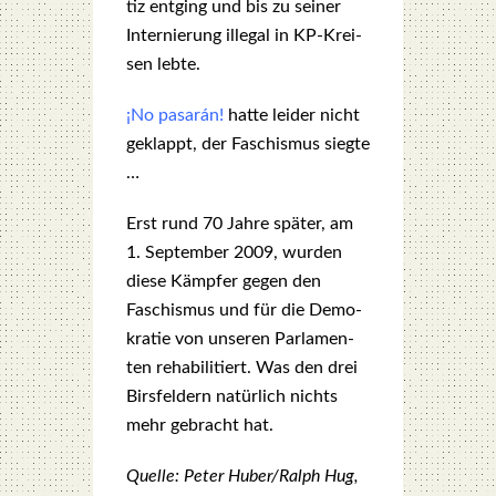
tiz ent­ging und bis zu sei­ner
Inter­nie­rung ille­gal in KP-Krei­
sen leb­te.
¡No pas­arán!
hat­te lei­der nicht
geklappt, der Faschis­mus sieg­te
…
Erst rund 70 Jah­re spä­ter, am
1. Sep­tem­ber 2009, wur­den
die­se Kämp­fer gegen den
Faschis­mus und für die Demo­
kra­tie von unse­ren Par­la­men­
ten reha­bi­li­tiert. Was den drei
Birs­fel­dern natür­lich nichts
mehr gebracht hat.
Quel­le: Peter Huber/Ralph Hug,