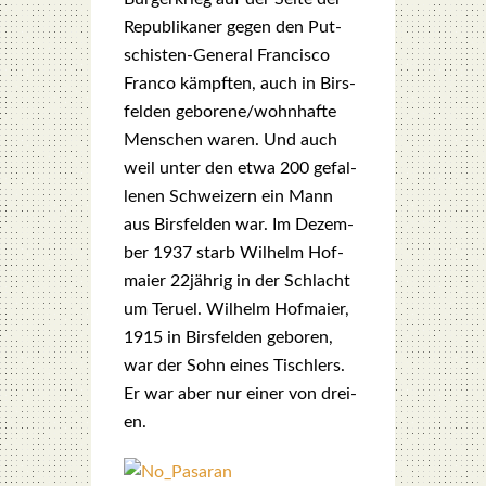
Repu­bli­ka­ner gegen den Put­
schis­ten-Gene­ral Fran­cis­co
Fran­co kämpf­ten, auch in Birs­
fel­den geborene/wohnhafte
Men­schen waren. Und auch
weil unter den etwa 200 gefal­
le­nen Schwei­zern ein Mann
aus Birs­fel­den war. Im Dezem­
ber 1937 starb Wil­helm Hof­
mai­er 22jährig in der Schlacht
um Teruel. Wil­helm Hof­mai­er,
1915 in Birs­fel­den gebo­ren,
war der Sohn eines Tisch­lers.
Er war aber nur einer von drei­
en.