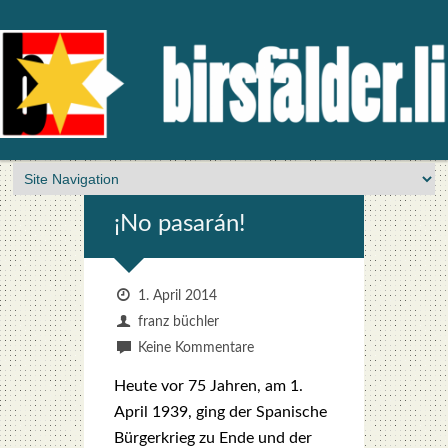
¡No pas­arán!
1. April 2014
franz büchler
Keine Kommentare
Heu­te vor 75 Jah­ren, am 1.
April 1939, ging der Spa­ni­sche
Bür­ger­krieg zu Ende und der