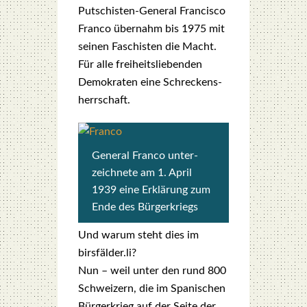
Put­schis­ten-Gene­ral Fran­cis­co
Fran­co über­nahm bis 1975 mit
sei­nen Faschis­ten die Macht.
Für alle frei­heits­lie­ben­den
Demo­kra­ten eine Schre­ckens­
herr­schaft.
Gene­ral Fran­co unter­
zeich­ne­te am 1. April
1939 eine Erklä­rung zum
Ende des Bür­ger­kriegs
Und war­um steht dies im
birsfälder.li?
Nun – weil unter den rund 800
Schwei­zern, die im Spa­ni­schen
Bür­ger­krieg auf der Sei­te der