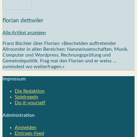
florian dettwiler
Alle Artikel anzeigen
Franz Büchler über Florian: »Bescheiden auftretender
Allrounder in allen Bereichen: Nanowissenschaften, Musik,
Computer und Wordpress, Rechnungsprüfung und
Gemeindepolitik. Frag mal den Florian und er weiss …
zumindest wo weiterfragen.«
Impres­sum
Die Redak­ti­on
Spiel­re­geln
Do-it-your­s­elf
Admi­nis­tra­ti­on
Anmelden
Eintrags-Feed