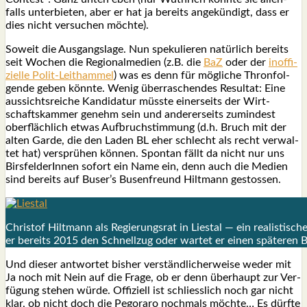
falls unter­bie­ten, aber er hat ja bereits ange­kün­digt, dass er
dies nicht ver­su­chen möch­te).
Soweit die Aus­gangs­la­ge. Nun spe­ku­lie­ren natür­lich bereits
seit Wochen die Regio­nal­me­di­en (z.B. die
BaZ
oder der
inof­fi­
zi­el­le Polit-Leit­ham­mel
) was es denn für mög­li­che Thron­fol­
gen­de geben könn­te. Wenig über­ra­schen­des Resul­tat: Eine
aus­sichts­rei­che Kan­di­da­tur müss­te einer­seits der Wirt­
schafts­kam­mer genehm sein und ande­rer­seits zumin­dest
ober­fläch­lich etwas Auf­bruch­stim­mung (d.h. Bruch mit der
alten Gar­de, die den Laden BL eher schlecht als recht ver­wal­
tet hat) ver­sprü­hen kön­nen. Spon­tan fällt da nicht nur uns
Birs­fel­de­rIn­nen sofort ein Name ein, denn auch die Medi­en
sind bereits auf Buser’s Busen­freund Hilt­mann gestos­sen.
Chris­tof Hilt­mann als Regie­rungs­rat in Lies­tal — ein rea­lis­ti­s
er bereits 2015 den Schnell­zug oder war­tet er einen spä­te­ren
Und die­ser ant­wor­tet bis­her ver­ständ­li­cher­wei­se weder mit
Ja noch mit Nein auf die Fra­ge, ob er denn über­haupt zur Ver­
fü­gung ste­hen wür­de. Offi­zi­ell ist schliess­lich noch gar nicht
klar, ob nicht doch die Pegor­a­ro noch­mals möch­te… Es dürf­te