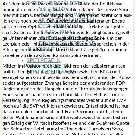
TYPISCH BIRSFÄLDER.LI
Auf dem loka­len Par­kett kommt die Birs­fel­der Polit­klas­se
MATTIELLO
momen­tan mit auf­fäl­lig lei­sen Soh­len daher. Der heis­se Som­
RUDOLF BUSS­MANN LIEST…
mer mit dem Über­ra­schungs­päck­li “Spar­pa­ket” steht schliess­
ADVÄNTSKALÄNDER.LI
lich erst noch bevor. Dafür wird auf der kan­to­na­len Ebe­ne
OSCHTERHÄS.LI
aus unse­rer Optik — eben­falls auf­fäl­lig — rela­tiv laut poli­ti­
PFINGST­SPATZ
siert. Sei­en es der Steu­er­vor­teil für wie­der­ein­glie­de­rungs­wil­li­
RENÉ REGEN­ASS LIEST…
ge Unter­neh­men, das Dau­er
geplät­scher
geplän­kel um den
ECK­HARDS LYRIK­ECKE
Leer­plan oder Initia­ti­ven gegen die lee­ren Ver­spre­chen in der
IN EIGE­NER SACHE
Bil­dungs­har­mo­ni­sie­rung: Unse­re Land­rä­te gehö­ren momen­
SO GOOT’S
tan eher zu den akti­ven Kan­tons­po­li­ti­ke­rIn­nen.
SPIEL­RE­GELN
Mit­ten im Posi­tio­nie­ren und Tak­tie­ren der selbst­er­nann­ten
DO-IT-YOUR­S­ELF
poli­ti­schen Mit­te, die sich irgend­wo zwi­schen BüZa und
BIRSFÄLDER.LI-ABO
evan­ge­li­ka­lem Grün­li­be­ra­lis­mus befin­det, ist hin­ter der Kulis­
SHOUT­BOX
se des auf­ge­setz­ten Zwangs­lä­chelns der amtie­ren­den FDP-
Regie­rungs­rä­tin das Ran­geln um die Thron­fol­ge los­ge­gan­gen.
Eines scheint näm­lich vor­der­hand klar: Die FDP ist für die
Ver­tei­di­gung ihres Regie­rungs­man­da­tes weder auf die CVP
noch auf die SVP wirk­lich ange­wie­sen. Ent­schei­dend ist nur,
dass man nicht noch­mals mit Frau Pegor­a­ro antritt, denn
deren Wahl­chan­cen sind mitt­ler­wei­le zwi­schen dem bis­he­ri­
gen Erfolg der Wirt­schafts­of­fen­si­ve und der 5‑Jah­res-Quo­te
der Schwei­zer Betei­li­gung im Fina­le des “Euro­vi­si­on Song
Con­test”: Ganz unten eben (nur Wüth­rich könn­te sie allen­