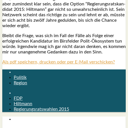
aber zumin­dest klar sein, dass die Opti­on “Regie­rungs­rats­kan­
di­dat 2015: Hilt­mann” gar nicht so unwahr­schein­lich ist. Sein
Netz­werk scheint das rich­ti­ge zu sein und lehnt er ab, müss­te
er sich acht bis zwölf Jah­re gedul­den, bis sich die Chan­ce
wie­der ergibt.
Bleibt die Fra­ge, was sich im Fall der Fäl­le als Fol­ge einer
erfolg­rei­chen Kan­di­da­tur im Birs­fel­der Polit-Öko­sys­tem tun
wür­de. Irgend­wie mag ich gar nicht dar­an den­ken, es kom­men
mir nur unan­ge­neh­me Gedan­ken dazu in den Sinn.
Als pdf speichern, drucken oder per E-Mail verschicken?
Politik
Region
FDP
Hiltmann
Regierungsratswahlen 2015