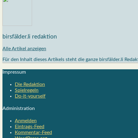
birsfälder.li redaktion
Alle Artikel anzeigen
Für den Inhalt dieses Artikels steht die ganze birsfälder.li Reda
Impres­sum
Die Redak­ti­on
Spiel­re­geln
Do-it-your­s­elf
Admi­nis­tra­ti­on
Anmelden
Eintrags-Feed
Kommentar-Feed