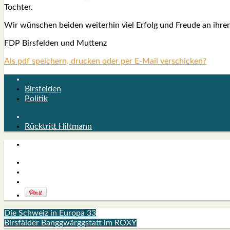
Toch­ter.
Wir wün­schen bei­den wei­ter­hin viel Erfolg und Freu­de an ihren 
FDP Birs­fel­den und Mut­tenz
Als pdf speichern, drucken oder per E-Mail verschicken?
Birsfelden
Politik
Rücktritt Hiltmann
Die Schweiz in Europa 33
Birsfälder Banggwärggstatt im ROXY