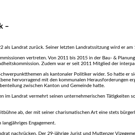
k –
22 als Land­rat zurück. Sei­ner letz­ten Land­rats­sit­zung wird er a
om­mis­sio­nen ver­tre­ten. Von 2011 bis 2015 in der Bau- & Pla­nung
­heits­kom­mis­si­on. Zudem war er seit 2011 Mit­glied der inter­par­
chwer­punkt­the­men als kan­to­na­ler Poli­ti­ker wider. So hat­te er sic
 Ebe­ne her­vor­ra­gend mit den kom­mu­na­len Her­aus­for­de­run­gen e
­ben­tei­lung zwi­schen Kan­ton und Gemein­de hat­te.
 im Land­rat ver­mehrt sei­nen unter­neh­me­ri­schen Tätig­kei­ten so
it­büh­ne ab, der mit sei­ner cha­ris­ma­ti­schen Art eine stets bür­ger­
lang­jäh­ri­ges Enga­ge­ment.
at nach­rü­cken. Der 29-jäh­ri­ge Jurist und Mut­ten­zer Vize­ge­mein­d