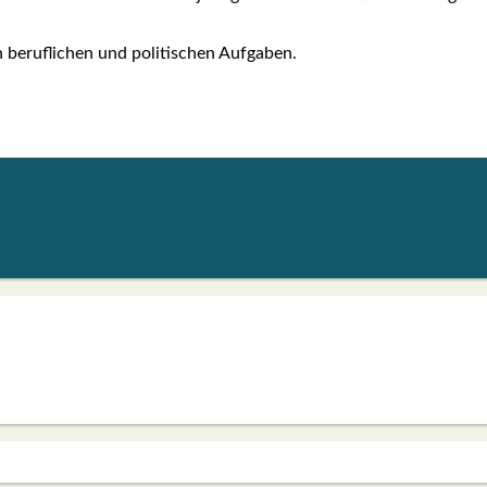
beruf­li­chen und poli­ti­schen Auf­ga­ben.