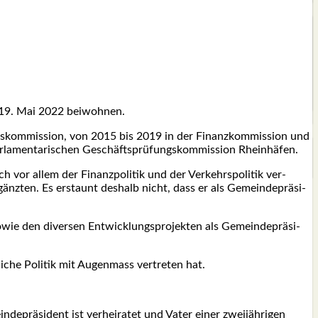
m 19. Mai 2022 bei­woh­nen.
s­kom­mis­si­on, von 2015 bis 2019 in der Finanz­kom­mis­si­on und
la­men­ta­ri­schen Geschäfts­prü­fungs­kom­mis­si­on Rhein­hä­fen.
h vor allem der Finanz­po­li­tik und der Ver­kehrs­po­li­tik ver­
rgänz­ten. Es erstaunt des­halb nicht, dass er als Gemein­de­prä­si­
wie den diver­sen Ent­wick­lungs­pro­jek­ten als Gemein­de­prä­si­
li­che Poli­tik mit Augen­mass ver­tre­ten hat.
e­prä­si­dent ist ver­hei­ra­tet und Vater einer zwei­jäh­ri­gen