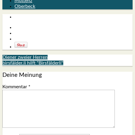
Muttenz
Oberbeck
Diener zweier Herren
birsfälder.li hilft "Birsfälderli"
Deine Meinung
Kommentar
*