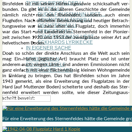
TYPISCH BIRSFÄLDER.LI
Birs­fel­den ist mit sei­nen Häfen irgend­wie schick­sal­haft ver­
MATTIELLO
bun­den. Da gibt es in der älte­ren Geschich­te der Gemein­de
RUDOLF BUSS­MANN LIEST…
näm­lich nicht nur den Rhein
hafen
, son­dern auch einen
ADVÄNTSKALÄNDER.LI
Flug
hafen
. Nach offi­zi­el­ler Bezeich­nung und heu­ti­ger Betrach­
OSCHTERHÄS.LI
tungs­wei­se war es zwar eher ein Flug­platz, doch immer­hin
PFINGST­SPATZ
war das Start- und Lan­de­feld im Ster­nen­feld in der Pio­nier­
RENÉ REGEN­ASS LIEST…
zeit zwi­schen 1920 und 1953 der zweit­gröss­te sei­ner Art auf
ECK­HARDS LYRIK­ECKE
hel­ve­ti­schem Boden.
IN EIGE­NER SACHE
Doch so schön der direk­te Anschluss an die Welt auch sein
SO GOOT’S
mag: Ein Hafen (jeg­li­cher Art) braucht Platz und ist unter
SPIEL­RE­GELN
ande­rem auch wegen Lärm- und ande­ren Emmis­sio­nen nicht
DO-IT-YOUR­S­ELF
ganz ein­fach mit einer flä­chen­mäs­sig klei­nen Wohn­ge­mein­de
BIRSFÄLDER.LI-ABO
in Ein­klang zu brin­gen. Das hat Birs­fel­den schon im Jah­re
SHOUT­BOX
1943 gemerkt, als eine Erwei­te­rung des Flug­plat­zes in der
Hard (auf Mut­ten­zer Boden) schei­ter­te und des­halb das Ster­
nen­feld erwei­tert wer­den soll­te, wie die­ser Zei­tungs­aus­
schnitt beweist:
Für eine Erwei­te­rung des Ster­nen­fel­des hät­te die Gemein­de gr