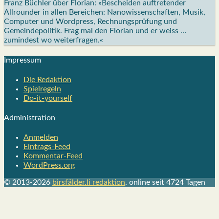
Franz Büchler über Florian: »Bescheiden auftretender
Allrounder in allen Bereichen: Nanowissenschaften, Musik,
Computer und Wordpress, Rechnungsprüfung und
Gemeindepolitik. Frag mal den Florian und er weiss …
zumindest wo weiterfragen.«
Impres­sum
Die Redak­ti­on
Spiel­re­geln
Do-it-your­s­elf
Admi­nis­tra­ti­on
Anmelden
Eintrags-Feed
Kommentar-Feed
WordPress.org
© 2013-2026
birsfälder.li redaktion
, online seit 4724 Tagen