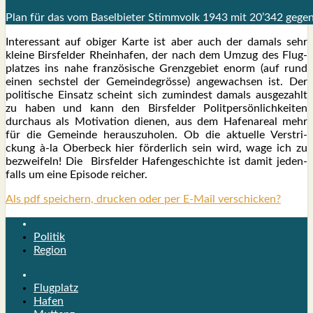
Plan für das vom Basel­bie­ter Stimm­volk 1943 mit 20’342 gegen 
Inter­es­sant auf obi­ger Kar­te ist aber auch der damals sehr
klei­ne Birs­fel­der Rhein­ha­fen, der nach dem Umzug des Flug­
plat­zes ins nahe fran­zö­si­sche Grenz­ge­biet enorm (auf rund
einen sechs­tel der Gemein­de­grös­se) ange­wach­sen ist. Der
poli­ti­sche Ein­satz scheint sich zumin­dest damals aus­ge­zahlt
zu haben und kann den Birs­fel­der Polit­per­sön­lich­kei­ten
durch­aus als Moti­va­ti­on die­nen, aus dem Hafen­are­al mehr
für die Gemein­de her­aus­zu­ho­len. Ob die aktu­el­le Ver­stri­
ckung à‑la Ober­beck hier för­der­lich sein wird, wage ich zu
bezwei­feln! Die Birs­fel­der Hafen­ge­schich­te ist damit jeden­
falls um eine Epi­so­de rei­cher.
Als pdf speichern, drucken oder per E-Mail verschicken?
Politik
Region
Flugplatz
Hafen