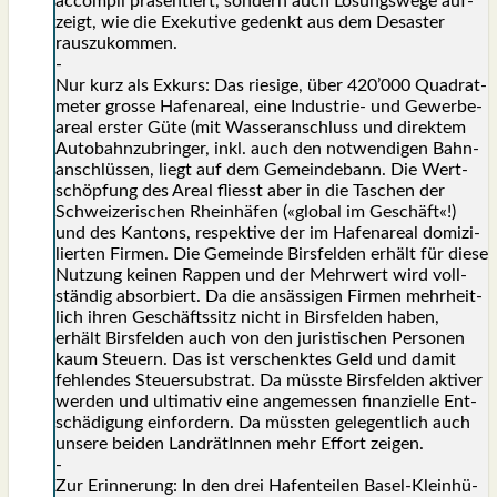
accom­pli prä­sen­tiert, son­dern auch Lösungs­we­ge auf­
zeigt, wie die Exe­ku­ti­ve gedenkt aus dem Desas­ter
raus­zu­kom­men.
-
Nur kurz als Exkurs: Das rie­si­ge, über 420’000 Qua­drat­
me­ter gros­se Hafen­are­al, eine Indus­trie- und Gewer­be­
are­al ers­ter Güte (mit Was­ser­an­schluss und direk­tem
Auto­bahn­zu­brin­ger, inkl. auch den not­wen­di­gen Bahn­
an­schlüs­sen, liegt auf dem Gemein­de­bann. Die Wert­
schöp­fung des Are­al fliesst aber in die Taschen der
Schwei­ze­ri­schen Rhein­hä­fen («glo­bal im Geschäft«!)
und des Kan­tons, respek­ti­ve der im Hafen­are­al domi­zi­
lier­ten Fir­men. Die Gemein­de Birs­fel­den erhält für die­se
Nut­zung kei­nen Rap­pen und der Mehr­wert wird voll­
stän­dig absor­biert. Da die ansäs­si­gen Fir­men mehr­heit­
lich ihren Geschäfts­sitz nicht in Birs­fel­den haben,
erhält Birs­fel­den auch von den juris­ti­schen Per­so­nen
kaum Steu­ern. Das ist ver­schenk­tes Geld und damit
feh­len­des Steu­er­sub­strat. Da müss­te Birs­fel­den akti­ver
wer­den und ulti­ma­tiv eine ange­mes­sen finan­zi­el­le Ent­
schä­di­gung ein­for­dern. Da müss­ten gele­gent­lich auch
unse­re bei­den Land­rä­tIn­nen mehr Effort zei­gen.
-
Zur Erin­ne­rung: In den drei Hafen­tei­len Basel-Klein­hü­