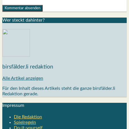
Wer steckt dahin­ter?
birsfälder.li redaktion
Alle Artikel anzeigen
Für den Inhalt dieses Artikels steht die ganze birsfälder.li
Redaktion gerade.
Impres­sum
Die Redak­ti­on
Spiel­re­geln
Do-it-your­s­elf