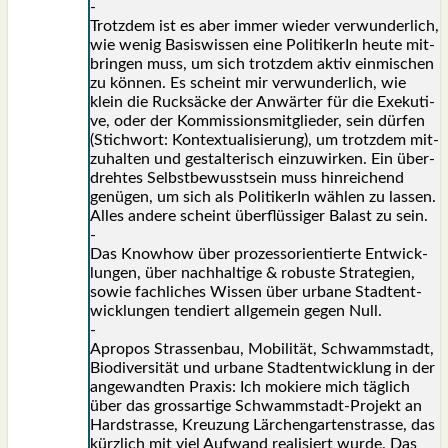
-
Trotz­dem ist es aber immer wie­der ver­wun­der­lich,
wie wenig Basis­wis­sen eine Poli­ti­ke­rIn heu­te mit­
brin­gen muss, um sich trotz­dem aktiv ein­mi­schen
zu kön­nen. Es scheint mir ver­wun­der­lich, wie
klein die Ruck­sä­cke der Anwär­ter für die Exe­ku­ti­
ve, oder der Kom­mis­si­ons­mit­glie­der, sein dür­fen
(Stich­wort: Kon­tex­tua­li­sie­rung), um trotz­dem mit­
zu­hal­ten und gestal­te­risch ein­zu­wir­ken. Ein über­
dreh­tes Selbst­be­wusst­sein muss hin­rei­chend
genü­gen, um sich als Poli­ti­ke­rIn wäh­len zu las­sen.
Alles ande­re scheint über­flüs­si­ger Balast zu sein.
-
Das Know­how über pro­zess­ori­en­tier­te Ent­wick­
lun­gen, über nach­hal­ti­ge & robus­te Stra­te­gien,
sowie fach­li­ches Wis­sen über urba­ne Stadt­ent­
wick­lun­gen ten­diert all­ge­mein gegen Null.
-
Apro­pos Stras­sen­bau, Mobi­li­tät, Schwamm­stadt,
Bio­di­ver­si­tät und urba­ne Stadt­ent­wick­lung in der
ange­wand­ten Pra­xis: Ich mokie­re mich täg­lich
über das gross­ar­ti­ge Schwamm­stadt-Pro­jekt an
Hard­stras­se, Kreu­zung Lär­chen­gar­ten­stras­se, das
kürz­lich mit viel Auf­wand rea­li­siert wur­de. Das