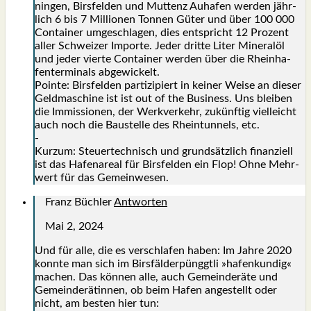
nin­gen, Birs­fel­den und Mut­tenz Auha­fen wer­den jähr­
lich 6 bis 7 Mil­lio­nen Ton­nen Güter und über 100 000
Con­tai­ner umge­schla­gen, dies ent­spricht 12 Pro­zent
aller Schwei­zer Impor­te. Jeder drit­te Liter Mine­ral­öl
und jeder vier­te Con­tai­ner wer­den über die Rhein­ha­
fen­ter­mi­nals abge­wi­ckelt.
Poin­te: Birs­fel­den par­ti­zi­piert in kei­ner Wei­se an die­ser
Geld­ma­schi­ne ist ist out of the Busi­ness. Uns blei­ben
die Immis­sio­nen, der Werk­ver­kehr, zukünf­tig viel­leicht
auch noch die Bau­stel­le des Rhein­tun­nels, etc.
-
Kurz­um: Steu­er­tech­nisch und grund­sätz­lich finan­zi­ell
ist das Hafen­are­al für Birs­fel­den ein Flop! Ohne Mehr­
wert für das Gemein­we­sen.
Franz Büchler
Antworten
Mai 2, 2024
Und für alle, die es ver­schla­fen haben: Im Jah­re 2020
konn­te man sich im Birs­fäl­der­pünggt­li »hafen­kun­dig«
machen. Das kön­nen alle, auch Gemein­de­rä­te und
Gemein­de­rä­tin­nen, ob beim Hafen ange­stellt oder
nicht, am bes­ten hier tun: