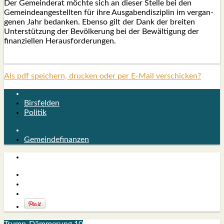
Der Gemein­de­rat möchte sich an die­ser Stel­le bei den
Gemein­de­an­ge­stell­ten für ihre Aus­ga­ben­dis­zi­plin im ver­gan­
ge­nen Jahr bedan­ken. Eben­so gilt der Dank der brei­ten
Unterstützung der Bevölkerung bei der Bewältigung der
finan­zi­el­len Her­aus­for­de­run­gen.
Als pdf speichern, drucken oder per E-Mail verschicken?
Birsfelden
Politik
Gemeindefinanzen
Trump-Dämmerung 10