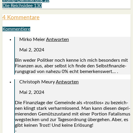
Die Reichsidee 130
4 Kommentare
Kommentiere
Mirko Meier
Antworten
Mai 2, 2024
Bin weder Polit­ker noch ken­ne ich mich beson­ders mit
Finan­zen aus, aber selbst ich fin­de den Selbst­fi­nan­zie­
rungs­grad von nahe­zu 0% echt bemer­kens­wert… .
Christoph Meury
Antworten
Mai 2, 2024
Die Finanz­la­ge der Gemein­de als «trost­los« zu bezeich­
nen klingt stark ver­harm­lo­send. Man kann die­sen depri­
mie­ren­den Gemüts­zu­stand mit einer Por­ti­on Fata­lis­mus
weg­ste­cken und zur Tages­ord­nung über­ge­hen. Aber, es
gibt kei­nen Trost! Und kei­ne Erlö­sung!
-