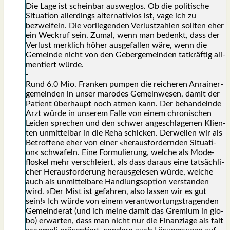
Die Lage ist schein­bar aus­weg­los. Ob die poli­ti­sche
Situa­ti­on aller­dings alter­na­tiv­los ist, vage ich zu
bezwei­feln. Die vor­lie­gen­den Ver­lust­zah­len soll­ten eher
ein Weck­ruf sein. Zumal, wenn man bedenkt, dass der
Ver­lust merk­lich höher aus­ge­fal­len wäre, wenn die
Gemein­de nicht von den Geber­ge­mein­den tat­kräf­tig ali­
men­tiert wür­de.
-
Rund 6.0 Mio. Fran­ken pum­pen die rei­che­ren Anrai­ner­
ge­mein­den in unser maro­des Gemein­we­sen, damit der
Pati­ent über­haupt noch atmen kann. Der behan­deln­de
Arzt wür­de in unse­rem Fal­le von einem chro­ni­schen
Lei­den spre­chen und den schwer ange­schla­ge­nen Kli­en­
ten unmit­tel­bar in die Reha schi­cken. Der­wei­len wir als
Betrof­fe­ne eher von einer «her­aus­for­dern­den Situa­ti­
on« schwa­feln. Eine For­mu­lie­rung, wel­che als Mode­
flos­kel mehr ver­schlei­ert, als dass dar­aus eine tat­säch­li­
cher Her­aus­for­de­rung her­aus­ge­le­sen wür­de, wel­che
auch als unmit­tel­ba­re Hand­lungs­op­ti­on ver­stan­den
wird. «Der Mist ist gefah­ren, also las­sen wir es gut
sein!« Ich wür­de von einem ver­ant­wor­tungs­tra­gen­den
Gemein­de­rat (und ich mei­ne damit das Gre­mi­um in glo­
bo) erwar­ten, dass man nicht nur die Finanz­la­ge als fait