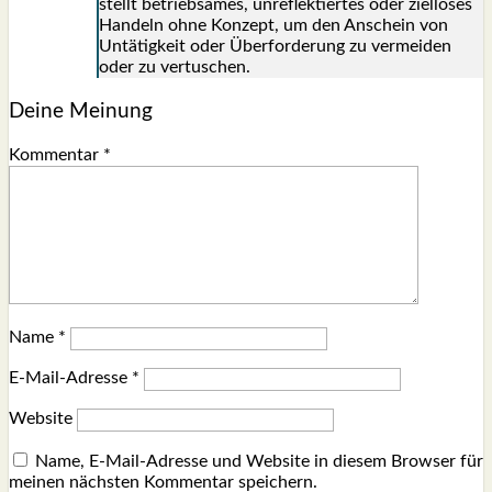
stellt betrieb­sa­mes, unre­flek­tier­tes oder ziel­lo­ses
Han­deln ohne Kon­zept, um den Anschein von
Untä­tig­keit oder Über­for­de­rung zu ver­mei­den
oder zu ver­tu­schen.
Deine Meinung
Kommentar
*
Name
*
E-Mail-Adresse
*
Website
Name, E-Mail-Adresse und Website in diesem Browser für
meinen nächsten Kommentar speichern.