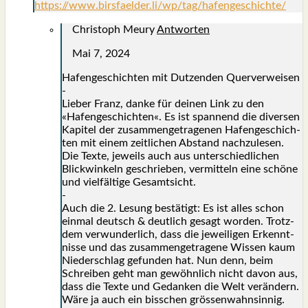
https://www.birsfaelder.li/wp/tag/hafengeschichte/
Christoph Meury
Antworten
Mai 7, 2024
Hafen­ge­schich­ten mit Dut­zen­den Quer­ver­wei­sen
-
Lie­ber Franz, dan­ke für dei­nen Link zu den
«Hafen­ge­schich­ten«. Es ist span­nend die diver­sen
Kapi­tel der zusam­men­ge­tra­ge­nen Hafen­ge­schich­
ten mit einem zeit­li­chen Abstand nach­zu­le­sen.
Die Tex­te, jeweils auch aus unter­schied­li­chen
Blick­win­keln geschrie­ben, ver­mit­teln eine schö­ne
und viel­fäl­ti­ge Gesamt­sicht.
-
Auch die 2. Lesung bestä­tigt: Es ist alles schon
ein­mal deutsch & deut­lich gesagt wor­den. Trotz­
dem ver­wun­der­lich, dass die jewei­li­gen Erkennt­
nis­se und das zusam­men­ge­tra­ge­ne Wis­sen kaum
Nie­der­schlag gefun­den hat. Nun denn, beim
Schrei­ben geht man gewöhn­lich nicht davon aus,
dass die Tex­te und Gedan­ken die Welt ver­än­dern.
Wäre ja auch ein biss­chen grös­sen­wahn­sin­nig.