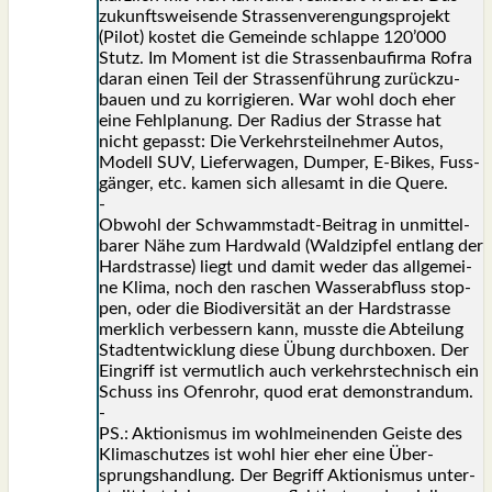
zukunfts­wei­sen­de Stras­sen­ver­en­gungs­pro­jekt
(Pilot) kos­tet die Gemein­de schlap­pe 120’000
Stutz. Im Moment ist die Stras­sen­bau­fir­ma Rof­ra
dar­an einen Teil der Stras­sen­füh­rung zurück­zu­
bau­en und zu kor­ri­gie­ren. War wohl doch eher
eine Fehl­pla­nung. Der Radi­us der Stras­se hat
nicht gepasst: Die Ver­kehrs­teil­neh­mer Autos,
Modell SUV, Lie­fer­wa­gen, Dum­per, E‑Bikes, Fuss­
gän­ger, etc. kamen sich alle­samt in die Que­re.
-
Obwohl der Schwamm­stadt-Bei­trag in unmit­tel­
ba­rer Nähe zum Hard­wald (Wald­zip­fel ent­lang der
Hard­stras­se) liegt und damit weder das all­ge­mei­
ne Kli­ma, noch den raschen Was­ser­ab­fluss stop­
pen, oder die Bio­di­ver­si­tät an der Hard­stras­se
merk­lich ver­bes­sern kann, muss­te die Abtei­lung
Stadt­ent­wick­lung die­se Übung durch­bo­xen. Der
Ein­griff ist ver­mut­lich auch ver­kehrs­tech­nisch ein
Schuss ins Ofen­rohr, quod erat demonstran­dum.
-
PS.: Aktio­nis­mus im wohl­mei­nen­den Geis­te des
Kli­ma­schut­zes ist wohl hier eher eine Über­
sprungs­hand­lung. Der Begriff Aktio­nis­mus unter­