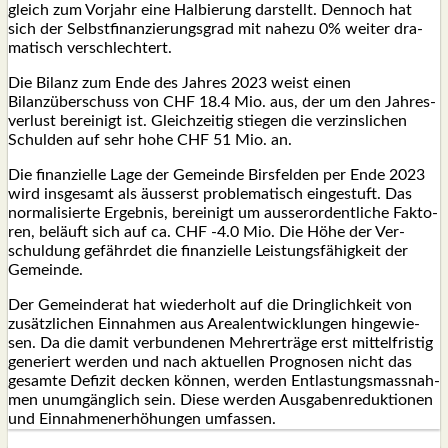
gleich zum Vor­jahr eine Hal­bie­rung dar­stellt. Den­noch hat
sich der Selbst­fi­nan­zie­rungs­grad mit nahe­zu 0% wei­ter dra­
ma­tisch ver­schlech­tert.
Die Bilanz zum Ende des Jah­res 2023 weist einen
Bilanzüberschuss von CHF 18.4 Mio. aus, der um den Jah­res­
ver­lust berei­nigt ist. Gleich­zei­tig stie­gen die ver­zins­li­chen
Schul­den auf sehr hohe CHF 51 Mio. an.
Die finan­zi­el­le Lage der Gemein­de Birs­fel­den per Ende 2023
wird ins­ge­samt als äusserst pro­ble­ma­tisch ein­ge­stuft. Das
nor­ma­li­sier­te Ergeb­nis, berei­nigt um aus­ser­or­dent­li­che Fak­to­
ren, beläuft sich auf ca. CHF ‑4.0 Mio. Die Höhe der Ver­
schul­dung gefährdet die finan­zi­el­le Leistungsfähigkeit der
Gemein­de.
Der Gemein­de­rat hat wie­der­holt auf die Dring­lich­keit von
zusätzlichen Ein­nah­men aus Are­al­ent­wick­lun­gen hin­ge­wie­
sen. Da die damit ver­bun­de­nen Mehrerträge erst mit­tel­fris­tig
gene­riert wer­den und nach aktu­el­len Pro­gno­sen nicht das
gesam­te Defi­zit decken können, wer­den Ent­las­tungs­mass­nah­
men unumgänglich sein. Die­se wer­den Aus­ga­ben­re­duk­tio­nen
und Einnahmenerhöhungen umfas­sen.