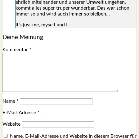
ehr­lich mit­ein­an­der und unse­rer Umwelt umge­hen,
kommt alles super tru­per wun­der­bar. Das war schon
immer so und wird auch immer so blei­ben…
It’s just me, mys­elf and I
Deine Meinung
Kommentar
*
Name
*
E-Mail-Adresse
*
Website
Name, E-Mail-Adresse und Website in diesem Browser für