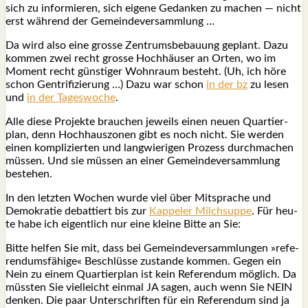
sich zu infor­mie­ren, sich eige­ne Gedan­ken zu machen — nicht
erst wäh­rend der Gemein­de­ver­samm­lung …
Da wird also eine gros­se Zen­trums­be­bau­ung geplant. Dazu
kom­men zwei recht gros­se Hoch­häu­ser an Orten, wo im
Moment recht güns­ti­ger Wohn­raum besteht. (Uh, ich höre
schon Gen­tri­fi­zie­rung …) Dazu war schon
in der bz
zu lesen
und
in der Tages­wo­che
.
Alle die­se Pro­jek­te brau­chen jeweils einen neu­en Quar­tier­
plan, denn Hoch­haus­zo­nen gibt es noch nicht. Sie wer­den
einen kom­pli­zier­ten und lang­wie­ri­gen Pro­zess durch­ma­chen
müs­sen. Und sie müs­sen an einer Gemein­de­ver­samm­lung
bestehen.
In den letz­ten Wochen wur­de viel über Mit­spra­che und
Demo­kra­tie debat­tiert bis zur
Kap­pe­l­er Milch­sup­pe
. Für heu­
te habe ich eigent­lich nur eine klei­ne Bit­te an Sie:
Bit­te hel­fen Sie mit, dass bei Gemein­de­ver­samm­lun­gen »refe­
ren­dums­fä­hi­ge« Beschlüs­se zustan­de kom­men. Gegen ein
Nein zu einem Quar­tier­plan ist kein Refe­ren­dum mög­lich. Da
müss­ten Sie viel­leicht ein­mal JA sagen, auch wenn Sie NEIN
den­ken. Die paar Unter­schrif­ten für ein Refe­ren­dum sind ja