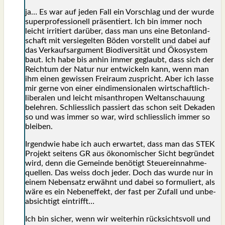
ja… Es war auf jeden Fall ein Vor­schlag und der wur­de
super­pro­fes­sio­nell prä­sen­tiert. Ich bin immer noch
leicht irri­tiert dar­über, dass man uns eine Beton­land­
schaft mit ver­sie­gel­ten Böden vor­stellt und dabei auf
das Ver­kaufs­ar­gu­ment Bio­di­ver­si­tät und Öko­sys­tem
baut. Ich habe bis anhin immer geglaubt, dass sich der
Reich­tum der Natur nur ent­wi­ckeln kann, wenn man
ihm einen gewis­sen Frei­raum zuspricht. Aber ich las­se
mir ger­ne von einer ein­di­men­sio­na­len wirt­schaft­lich-
libe­ra­len und leicht mis­an­thro­pen Welt­an­schau­ung
beleh­ren. Schliess­lich pas­siert das schon seit Deka­den
so und was immer so war, wird schliess­lich immer so
blei­ben.
Irgend­wie habe ich auch erwar­tet, dass man das STEK
Pro­jekt sei­tens GR aus öko­no­mi­scher Sicht begrün­det
wird, denn die Gemein­de benö­tigt Steu­er­ein­nah­me­
quel­len. Das weiss doch jeder. Doch das wur­de nur in
einem Neben­satz erwähnt und dabei so for­mu­liert, als
wäre es ein Neben­ef­fekt, der fast per Zufall und unbe­
ab­sich­tigt ein­trifft…
Ich bin sicher, wenn wir wei­ter­hin rück­sichts­voll und