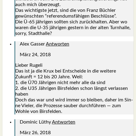
auch mich über­zeugt.
Das wich­tigs­te jetzt, sind die von Franz Büch­ler
gewünsch­ten “refe­ren­dums­fä­hi­gen Beschlüs­se”.
Die Ü‑65 jäh­ri­gen soll­ten sich zurück­hal­ten. Aber wo
waren die U‑35 jäh­ri­gen ges­tern in der alten Turn­hal­le,
sor­ry, Stadt­hal­le?
Alex Gasser
Antworten
März 24, 2018
Lie­ber Ruge­li
Das ist ja die Krux bei Ent­schei­de in die wei­te­re
Zukunft = 12 bis 20 Jah­re. Weil:
1. die Ü70 Jäh­ri­gen nicht mehr alle da sind
2. die U35 Jäh­ri­gen Birs­fel­den schon längst ver­las­sen
haben
Doch das war und wird immer so blei­ben, daher im Sin­
ne Vie­ler, die Pro­zes­se sau­ber durch­füh­ren — zum
Woh­le von Birs­fel­den.
Dominic Lüthy
Antworten
März 26, 2018