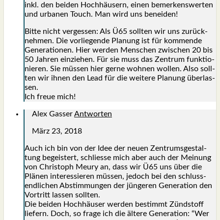
inkl. den bei­den Hoch­häu­sern, einen bemer­kens­wer­ten
und urba­nen Touch. Man wird uns benei­den!
Bit­te nicht ver­ges­sen: Als Ü65 soll­ten wir uns zurück­
neh­men. Die vor­lie­gen­de Pla­nung ist für kom­men­de
Gene­ra­tio­nen. Hier wer­den Men­schen zwi­schen 20 bis
50 Jah­ren ein­zie­hen. Für sie muss das Zen­trum funk­tio­
nie­ren. Sie müs­sen hier ger­ne woh­nen wol­len. Also soll­
ten wir ihnen den Lead für die wei­te­re Pla­nung über­las­
sen.
Ich freue mich!
Alex Gasser
Antworten
März 23, 2018
Auch ich bin von der Idee der neu­en Zen­trums­ge­stal­
tung begeis­tert, schlies­se mich aber auch der Mei­nung
von Chris­toph Meu­ry an, dass wir Ü65 uns über die
Plä­nen inter­es­sie­ren müs­sen, jedoch bei den schluss­
end­li­chen Abstim­mun­gen der jün­ge­ren Gene­ra­ti­on den
Vor­tritt las­sen soll­ten.
Die bei­den Hoch­häu­ser wer­den bestimmt Zünd­stoff
lie­fern. Doch, so fra­ge ich die älte­re Gene­ra­ti­on: “Wer