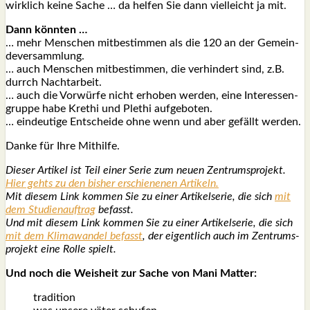
wirk­lich kei­ne Sache … da hel­fen Sie dann viel­leicht ja mit.
Dann könn­ten …
… mehr Men­schen mit­be­stim­men als die 120 an der Gemein­
de­ver­samm­lung.
… auch Men­schen mit­be­stim­men, die ver­hin­dert sind, z.B.
durrch Nacht­ar­beit.
… auch die Vor­wür­fe nicht erho­ben wer­den, eine Inter­es­sen­
grup­pe habe Kre­thi und Ple­thi auf­ge­bo­ten.
… ein­deu­ti­ge Ent­schei­de ohne wenn und aber gefällt wer­den.
Dan­ke für Ihre Mit­hil­fe.
Die­ser Arti­kel ist Teil einer Serie zum neu­en Zen­trums­pro­jekt.
Hier gehts zu den bis­her erschie­ne­nen Arti­keln.
Mit die­sem Link kom­men Sie zu einer Arti­kel­se­rie, die sich
mit
dem Stu­di­en­auf­trag
befasst.
Und mit die­sem Link kom­men Sie zu einer Arti­kel­se­rie, die sich
mit dem Kli­ma­wan­del befasst
, der eigent­lich auch im Zen­trums­
pro­jekt eine Rol­le spielt.
Und noch die Weis­heit zur Sache von Mani Mat­ter:
tra­di­ti­on