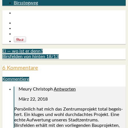
Birsstegweg
Ei — wo ist er denn?
Birsfelden von hinten 18/13
6 Kommentare
Kommentiere
Meury Christoph
Antworten
März 22, 2018
Per­sön­lich hat mich das Zen­trums­pro­jekt total begeis­
tert. Ein klu­ges und wohl durch­dach­tes Pro­jekt. Eine
ech­te Auf­wer­tung unse­res Stadt­zen­trums.
Birs­fel­den erhält mit den vor­lie­gen­den Bau­pro­jek­ten,