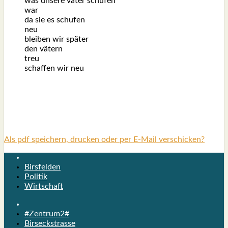
was unse­re väter schu­fen
war
da sie es schu­fen
neu
blei­ben wir spä­ter
den vätern
treu
schaf­fen wir neu
Als pdf speichern, drucken oder per E-Mail verschicken?
Birsfelden
Politik
Wirtschaft
#Zentrum2#
Birseckstrasse