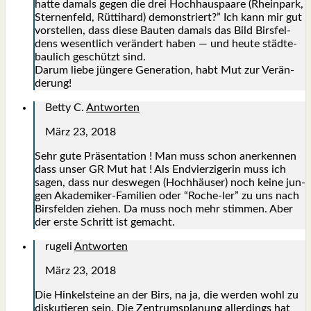
hat­te damals gegen die drei Hoch­haus­paa­re (Rhein­park,
Ster­nen­feld, Rüt­ti­hard) demons­triert?” Ich kann mir gut
vor­stel­len, dass die­se Bau­ten damals das Bild Birs­fel­
dens wesent­lich ver­än­dert haben — und heu­te städ­te­
bau­lich geschützt sind.
Dar­um lie­be jün­ge­re Gene­ra­ti­on, habt Mut zur Ver­än­
de­rung!
Betty C.
Antworten
März 23, 2018
Sehr gute Prä­sen­ta­ti­on ! Man muss schon aner­ken­nen
dass unser GR Mut hat ! Als End­vier­zi­ge­rin muss ich
sagen, dass nur des­we­gen (Hoch­häu­ser) noch kei­ne jun­
gen Aka­de­mi­ker-Fami­li­en oder “Roche-ler” zu uns nach
Birs­fel­den zie­hen. Da muss noch mehr stim­men. Aber
der ers­te Schritt ist gemacht.
rugeli
Antworten
März 23, 2018
Die Hin­kel­stei­ne an der Birs, na ja, die wer­den wohl zu
dis­ku­tie­ren sein. Die Zen­trums­pla­nung aller­dings hat