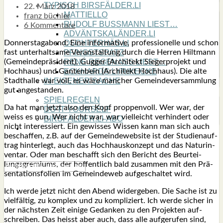
TYPISCH BIRSFÄLDER.LI
22. März 2018
MATTIELLO
franz büchler
RUDOLF BUSS­MANN LIEST…
6 Kommentare
ADVÄNTSKALÄNDER.LI
Don­ners­tag­abend: Eine infor­ma­ti­ve, pro­fes­sio­nel­le und schon
OSCHTERHÄS.LI
fast unter­halt­sa­me Ver­an­stal­tung durch die Her­ren Hilt­mann
PFINGST­SPATZ
(Gemein­de­prä­si­dent), Gug­ger (Archi­tekt Sie­ger­pro­jekt und
RENÉ REGEN­ASS LIEST…
Hoch­haus) und Gan­ten­bein (Archi­tekt Hoch­haus). Die alte
ECK­HARDS LYRIK­ECKE
Stadt­hal­le war voll, es wäre man­cher Gemein­de­ver­samm­lung
IN EIGE­NER SACHE
gut ange­stan­den.
SO GOOT’S
SPIEL­RE­GELN
Da hat man jetzt also den Kopf prop­pen­voll. Wer war, der
DO-IT-YOUR­S­ELF
weiss es nun. Wer nicht war, war viel­leicht ver­hin­dert oder
BIRSFÄLDER.LI-ABO
nicht inter­es­siert. Ein gewis­ses Wis­sen kann man sich auch
SHOUT­BOX
beschaf­fen, z.B. auf der Gemein­de­website ist der Stu­di­en­auf­
trag hin­ter­legt, auch das Hoch­haus­kon­zept und das Natur­in­
ven­tar. Oder man beschafft sich den Bericht des Beur­tei­
lungs­gre­mi­ums, der hof­fent­lich bald zusam­men mit den Prä­
sen­ta­ti­ons­fo­li­en im Gemein­de­web auf­ge­schal­tet wird.
Ich wer­de jetzt nicht den Abend wider­ge­ben. Die Sache ist zu
viel­fäl­tig, zu kom­plex und zu kom­pli­ziert. Ich wer­de sicher in
der nächs­ten Zeit eini­ge Gedan­ken zu den Pro­jek­ten auf­
schrei­ben. Das heisst aber auch, dass alle auf­ge­ru­fen sind,