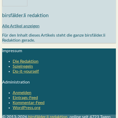
birsfälder.li redaktion
Alle Artikel anzeigen
Für den Inhalt dieses Artikels steht die ganze birsfälder.li
Redaktion gerade.
Impres­sum
Die Redak­ti­on
Spiel­re­geln
Do-it-your­s­elf
Admi­nis­tra­ti­on
Anmelden
Eintrags-Feed
Kommentar-Feed
WordPress.org
© 2013-2026
birsfälder.li redaktion
, online seit 4723 Tagen