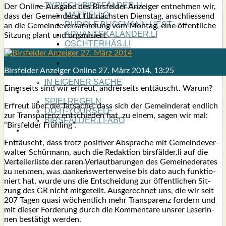
TYPISCH BIRSFÄLDER.LI
Der Online-Aus­ga­be des Birs­fel­der Anzei­ger ent­neh­men wir,
MATTIELLO
dass der Gemein­de­rat für nächs­ten Diens­tag, anschlies­send
RUDOLF BUSS­MANN LIEST…
an die Gemein­de­ver­samm­lung vom Mon­tag, eine öffent­li­che
ADVÄNTSKALÄNDER.LI
Sit­zung plant und orga­ni­siert.
OSCHTERHÄS.LI
PFINGST­SPATZ
RENÉ REGEN­ASS LIEST…
Birs­fel­der Anzei­ger Online 27. März 2014, 13:25
ECK­HARDS LYRIK­ECKE
IN EIGE­NER SACHE
Einer­seits sind wir erfreut, and­rer­seits ent­täuscht. War­um?
SO GOOT’S
SPIEL­RE­GELN
Erfreut über die Tat­sa­che, dass sich der Gemein­de­rat end­lich
DO-IT-YOUR­S­ELF
zur Trans­pa­renz ent­schie­den hat, zu einem, sagen wir mal:
BIRSFÄLDER.LI-ABO
“Birs­fel­der Früh­ling”.
SHOUT­BOX
Ent­täuscht, dass trotz posi­ti­ver Abspra­che mit Gemein­de­ver­
wal­ter Schür­mann, auch die Redak­ti­on birsfälder.li auf die
Ver­tei­ler­lis­te der raren Ver­laut­ba­run­gen des Gemei­ne­de­ra­tes
zu neh­men, was dan­kens­wer­ter­wei­se bis dato auch funk­tio­
niert hat, wur­de uns die Ent­schei­dung zur öffent­li­chen Sit­
zung des GR nicht mit­ge­teilt. Aus­ge­rech­net uns, die wir seit
207 Tagen qua­si wöchent­lich mehr Trans­pa­renz for­dern und
mit die­ser For­de­rung durch die Kom­men­ta­re uns­rer Lese­rIn­
nen bestä­tigt wer­den.