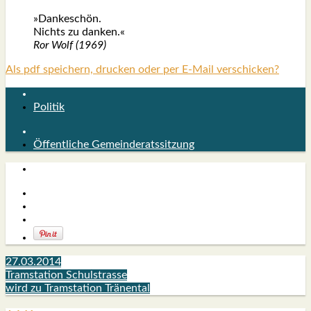
»Dan­ke­schön.
Nichts zu dan­ken.«
Ror Wolf (1969)
Als pdf speichern, drucken oder per E-Mail verschicken?
Politik
Öffentliche Gemeinderatssitzung
27.03.2014
Tramstation Schulstrasse
wird zu Tramstation Tränental