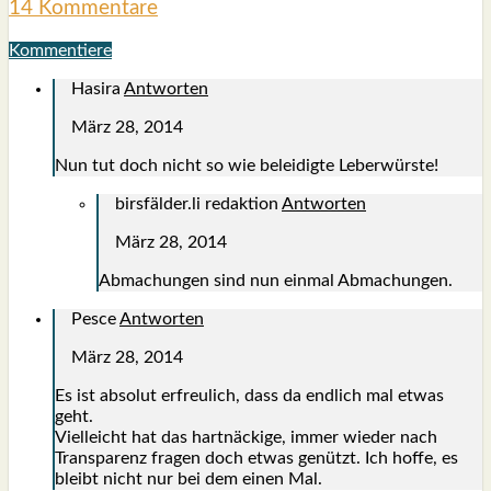
14 Kommentare
Kommentiere
Hasira
Antworten
März 28, 2014
Nun tut doch nicht so wie belei­dig­te Leber­würs­te!
birsfälder.li redaktion
Antworten
März 28, 2014
Abma­chun­gen sind nun ein­mal Abma­chun­gen.
Pesce
Antworten
März 28, 2014
Es ist abso­lut erfreu­lich, dass da end­lich mal etwas
geht.
Viel­leicht hat das hart­nä­cki­ge, immer wie­der nach
Trans­pa­renz fra­gen doch etwas genützt. Ich hof­fe, es
bleibt nicht nur bei dem einen Mal.