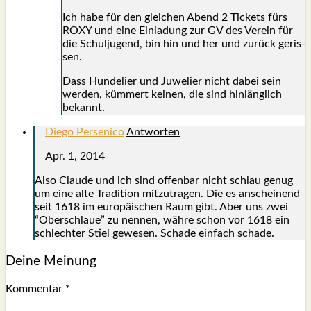
Ich habe für den glei­chen Abend 2 Tickets fürs
ROXY und eine Ein­la­dung zur GV des Ver­ein für
die Schul­ju­gend, bin hin und her und zurück geris­
sen.
Dass Hun­de­lier und Juwe­lier nicht dabei sein
wer­den, küm­mert kei­nen, die sind hin­läng­lich
bekannt.
Diego Persenico
Antworten
Apr. 1, 2014
Also Clau­de und ich sind offen­bar nicht schlau genug
um eine alte Tra­di­tion mit­zu­tragen. Die es anschei­nend
seit 1618 im euro­päi­schen Raum gibt. Aber uns zwei
“Ober­schlaue” zu nen­nen, wäh­re schon vor 1618 ein
schlech­ter Stiel gewe­sen. Scha­de ein­fach scha­de.
Deine Meinung
Kommentar
*