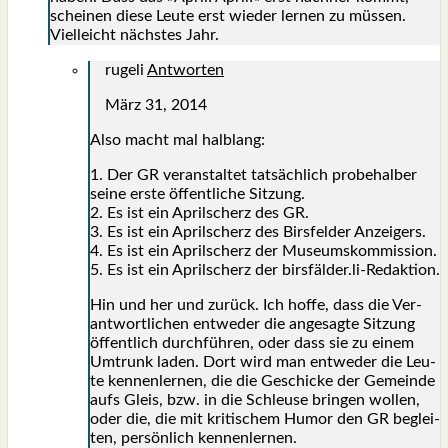
schei­nen die­se Leu­te erst wie­der ler­nen zu müs­sen.
Viel­leicht nächs­tes Jahr.
rugeli
Antworten
März 31, 2014
Also macht mal halb­lang:
1. Der GR ver­an­stal­tet tat­säch­lich pro­be­hal­ber
sei­ne ers­te öffent­li­che Sit­zung.
2. Es ist ein April­scherz des GR.
3. Es ist ein April­scherz des Birs­fel­der Anzei­gers.
4. Es ist ein April­scherz der Muse­ums­kom­mis­si­on.
5. Es ist ein April­scherz der birsfälder.li-Redaktion.
Hin und her und zurück. Ich hof­fe, dass die Ver­
ant­wort­li­chen ent­we­der die ange­sag­te Sit­zung
öffent­lich durch­füh­ren, oder dass sie zu einem
Umtrunk laden. Dort wird man ent­we­der die Leu­
te ken­nen­ler­nen, die die Geschi­cke der Gemein­de
aufs Gleis, bzw. in die Schleu­se brin­gen wol­len,
oder die, die mit kri­ti­schem Humor den GR beglei­
ten, per­sön­lich ken­nen­ler­nen.