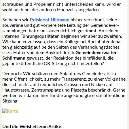
schrau­ben und Pro­pel­ler nicht unter­schei­den kann, wird er
wohl auch bei der ande­ren Hoch­zeit aus­ge­la­den.
So haben wir
Prä­si­dent Hilt­mann
bis­her ver­schont, sei­ne
sou­ve­rä­ne und gut vor­be­rei­te­te Lei­tung der Gemein­de­ver­
samm­lun­gen hat­te uns zuver­sicht­lich gestimmt. An sei­nen
inter­nen Füh­rungs­qua­li­tä­ten begin­nen wir aber zu zwei­feln.
Wie kann er zulas­sen, dass ein Kol­le­ge bei Rhein­ha­fen­de­bat­
ten gleich­zei­tig auf bei­den Sei­ten des Ver­hand­lungs­ti­sches
sitzt. Hat er von dem Boy­kott durch
Gemein­de­ver­wal­ter
Schür­mann
gewusst, der Redak­ti­on des birsfälder.li, die
geplan­te öffent­li­che GR-Sit­zung nicht mit­zu­tei­len?
Den­noch: Wir schät­zen den Anlauf des Gemein­de­rats zu
mehr Öffent­lich­keit, zu mehr Trans­pa­renz, zu einer Volks­nä­he,
die sich nicht auf freund­li­ches Grüs­sen und Nicken auf
Haupt­stras­se, Zen­trums­platz und Pia­zet­ta beschränkt. Ger­ne
wer­ben wir dar­um hier für die ange­kün­dig­te ers­te öffent­li­che
Sit­zung:
Und die Weis­heit zum Arti­kel: