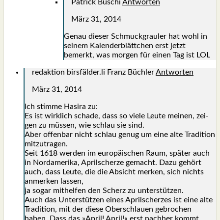
Patrick Büschi
Antworten
März 31, 2014
Genau die­ser Schmuck­grau­ler hat wohl in
sei­nem Kalen­der­blätt­chen erst jetzt
bemerkt, was mor­gen für einen Tag ist LOL
redaktion birsfälder.li Franz Büchler
Antworten
März 31, 2014
Ich stim­me Hasi­ra zu:
Es ist wirk­lich scha­de, dass so vie­le Leu­te mei­nen, zei­
gen zu müs­sen, wie schlau sie sind.
Aber offen­bar nicht schlau genug um eine alte Tra­di­ti­on
mit­zu­tra­gen.
Seit 1618 wer­den im euro­päi­schen Raum, spä­ter auch
in Nord­ame­ri­ka, April­scher­ze gemacht. Dazu gehört
auch, dass Leu­te, die die Absicht mer­ken, sich nichts
anmer­ken las­sen,
ja sogar mit­hel­fen den Scherz zu unter­stüt­zen.
Auch das Unter­stüt­zen eines April­scher­zes ist eine alte
Tra­di­ti­on, mit der die­se Ober­schlau­en gebro­chen
haben. Dass das »April! April!« erst nach­her kommt,