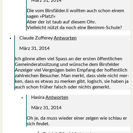
März 31, 2014
Die vom Birsfälder.li woll­ten auch schon einem
sagen »Platz!«
Aber der ist taub auf die­sem Ohr.
Viel­leicht nützt da noch eine Benimm-Schu­le?
Claude Zufferey
Antworten
März 31, 2014
Ich gön­ne allen viel Spass an der ers­ten öffent­li­chen
Gemein­de­rats­sit­zung und wün­sche dem Birs­fel­der
Anzei­ger viel Ver­gnü­gen beim Emp­fang der hof­fent­lich
zahl­rei­chen Besu­cher. Man merkt, dass vie­le nicht mer­
ken, dass es etwas zu mer­ken gibt, logisch, sie haben ja
auch schon frü­her falsch oder nichts gemerkt.
Hasira
Antworten
März 31, 2014
Oh je, da muss wie­der einer zei­gen wie schlau er
sich fin­det.