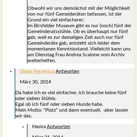
Obwohl wir uns dem­nächst mit der Mög­lich­keit
von nur fünf Gemei­de­rä­ten befas­sen, ist der
Grund ein viel ein­fa­che­rer:
Im Birs­fel­der Muse­um gibt es nur (noch) fünf der
Gemein­de­rats­stüh­le. Ob es über­haupt nur fünf
gab, weil es zur dama­li­gen Zeit auch nur fünf
Gemein­de­rä­te gab, ent­zieht sich lei­der dem
momen­ta­nen Kennt­nis­stand. Viel­leicht kann uns
am Diens­tag Frau Andrea Sca­lo­ne vom Archiv
wei­ter­hel­fen.
Diego Persenico
Antworten
März 30, 2014
Da habe ich es viel ein­fa­cher, ich brau­che kei­ne fünf
oder sie­ben Stüh­le.
Egal ob ich fünf oder sie­ben Hun­de habe.
Mein Mot­to: “Platz” und dann even­tu­ell, ‑aber las­sen
wir das.
Hasira
Antworten