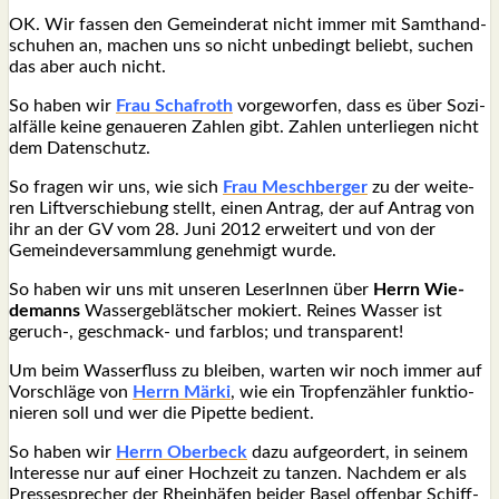
OK. Wir fas­sen den Gemein­de­rat nicht immer mit Samt­hand­
schu­hen an, machen uns so nicht unbe­dingt beliebt, suchen
das aber auch nicht.
So haben wir
Frau Schaf­roth
vor­ge­wor­fen, dass es über Sozi­
al­fäl­le kei­ne genaue­ren Zah­len gibt. Zah­len unter­lie­gen nicht
dem Daten­schutz.
So fra­gen wir uns, wie sich
Frau Mesch­ber­ger
zu der wei­te­
ren Lift­ver­schie­bung stellt, einen Antrag, der auf Antrag von
ihr an der GV vom 28. Juni 2012 erwei­tert und von der
Gemein­de­ver­samm­lung geneh­migt wur­de.
So haben wir uns mit unse­ren Lese­rIn­nen über
Herrn Wie­
demanns
Was­ser­ge­blät­scher mokiert. Rei­nes Was­ser ist
geruch‑, geschmack- und farb­los; und trans­pa­rent!
Um beim Was­ser­fluss zu blei­ben, war­ten wir noch immer auf
Vor­schlä­ge von
Herrn Mär­ki
, wie ein Trop­fen­zäh­ler funk­tio­
nie­ren soll und wer die Pipet­te bedient.
So haben wir
Herrn Ober­beck
dazu auf­ge­or­dert, in sei­nem
Inter­es­se nur auf einer Hoch­zeit zu tan­zen. Nach­dem er als
Pres­se­spre­cher der Rhein­hä­fen bei­der Basel offen­bar Schiff­