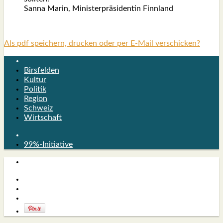
San­na Marin, Minis­ter­prä­si­den­tin Finn­land
Als pdf speichern, drucken oder per E-Mail verschicken?
Birsfelden
Kultur
Politik
Region
Schweiz
Wirtschaft
99%-Initiative