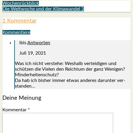
Wochenrückblick
Die Weltwoche und der Klimawandel 3
1 Kommentar
Kommentiere
ibis
Antworten
Juli 19, 2021
Was ich nicht ver­ste­he: Wes­halb ver­tei­di­gen und
schüt­zen die Vie­len den Reich­tum der ganz Weni­gen?
Min­der­hei­ten­schutz?
Da hab ich bis­her immer etwas ande­res dar­un­ter ver­
stan­den…
Deine Meinung
Kommentar
*