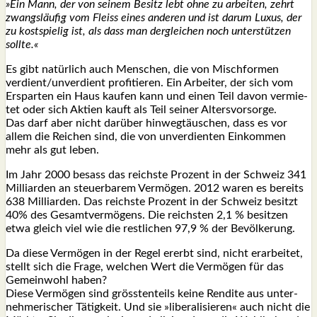
»Ein Mann, der von sei­nem Besitz lebt ohne zu arbei­ten, zehrt
zwangs­läu­fig vom Fleiss eines ande­ren und ist dar­um Luxus, der
zu kost­spie­lig ist, als dass man der­glei­chen noch unter­stüt­zen
soll­te.«
Es gibt natür­lich auch Men­schen, die von Misch­for­men
verdient/unverdient pro­fi­tie­ren. Ein Arbei­ter, der sich vom
Erspar­ten ein Haus kau­fen kann und einen Teil davon ver­mie­
tet oder sich Akti­en kauft als Teil sei­ner Alters­vor­sor­ge.
Das darf aber nicht dar­über hin­weg­täu­schen, dass es vor
allem die Rei­chen sind, die von unver­dien­ten Ein­kom­men
mehr als gut leben.
Im Jahr 2000 besass das reichs­te Pro­zent in der Schweiz 341
Mil­li­ar­den an steu­er­ba­rem Ver­mö­gen. 2012 waren es bereits
638 Mil­li­ar­den. Das reichs­te Pro­zent in der Schweiz besitzt
40% des Gesamt­ver­mö­gens. Die reichs­ten 2,1 % besit­zen
etwa gleich viel wie die rest­li­chen 97,9 % der Bevöl­ke­rung.
Da die­se Ver­mö­gen in der Regel ererbt sind, nicht erar­bei­tet,
stellt sich die Fra­ge, wel­chen Wert die Ver­mö­gen für das
Gemein­wohl haben?
Die­se Ver­mö­gen sind gröss­ten­teils kei­ne Ren­di­te aus unter­
neh­me­ri­scher Tätig­keit. Und sie »libe­ra­li­sie­ren« auch nicht die