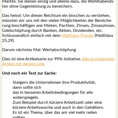
Märk­te. Sie die­nen ein­zig und allei­ne dazu, die Wohl­ha­bends­
ten ohne Gegen­leis­tung zu berei­chern.
Das heisst: Um die­sen Reich­tum ein biss­chen zu ver­ste­hen,
müss­ten wir uns mit den vie­len Mög­lich­kei­ten der Berei­che­
rung beschäf­ti­gen wie Mie­ten, Pach­ten, Zin­sen, Zin­ses­zin­sen,
Geld­schöp­fung durch Ban­ken, Akti­en, Divi­den­den, etc.
Schluss­end­lich ein­fach mit dem
Mat­thä­us-Prin­zip
(Mat­thä­us
25,29).
Dar­um nächs­tes Mal: Wert­ab­schöp­fung
Dies ist eine Arti­kel­se­rie zur 99%-Initiative.
Alle erschie­ne­nen
Arti­kel mit die­sem Link.
Und noch ein Text zur Sache:
Stei­gern die Unter­neh­men ihre Pro­duk­ti­vi­tät,
dann soll­te sich
das in bes­se­ren Arbeits­be­din­gun­gen für alle
wider­spie­geln.
Zum Bei­spiel durch kür­ze­re Arbeits­zeit oder eine
kür­ze­re Arbeits­wo­che und auch in den Gehäl­tern.
Es ist ein The­ma, über das wir viel mehr reden
soll­ten.