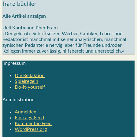
franz büchler
Alle Artikel anzeigen
Ueli Kaufmann über Franz:
»Der gelernte Schriftsetzer, Werber, Grafiker, Lehrer und
Redaktor ist manchmal mit seiner analytischen, manchmal
zynischen Pedanterie nervig, aber für Freunde und/oder
Kollegen immer zuverlässig, hilfsbereit und unersetzlich.«
Impres­sum
Die Redak­ti­on
Spiel­re­geln
Do-it-your­s­elf
Admi­nis­tra­ti­on
Anmelden
Eintrags-Feed
Kommentar-Feed
WordPress.org