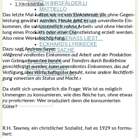
TYPISCH BIRSFÄLDER.LI
1 Kommentar
MATTIELLO
Das letz­te Mal hat­ten wir es von Ein­kom­men die ohne Gegen­
RUDOLF BUSS­MANN LIEST…
leis­tung gewährt wer­den. Heu­te geht es um unver­dien­te Ein­
ADVÄNTSKALÄNDER.LI
kom­men, die schluss­end­lich »ohne Arbeit« und ohne Her­stel­
OSCHTERHÄS.LI
lung eines Pro­dukts oder einer Dienst­leis­tung erzielt wer­den.
PFINGST­SPATZ
Also rei­ne Wert­ab­schöp­fung.
RENÉ REGEN­ASS LIEST…
ECK­HARDS LYRIK­ECKE
Dazu sagt Andrew Say­er:
IN EIGE­NER SACHE
»Wäh­rend ver­dien­tes Ein­kom­men auf Arbeit und der Pro­duk­ti­on
SO GOOT’S
von Gebrauchs­wer­ten beruht und Trans­fers durch Bedürf­nis­se
SPIEL­RE­GELN
gerecht­fer­tigt wer­den, kann unver­dien­tes Ein­kom­men, das auf
DO-IT-YOUR­S­ELF
Ver­fü­gung über Wirt­schafts­gü­ter beruht, kei­ne ande­re Recht­fer­ti­
BIRSFÄLDER.LI-ABO
gung vor­wei­sen als Sta­tus und Macht.«
SHOUT­BOX
Da stellt sich unwei­ger­lich die Fra­ge: Wie ist es mög­lich
Unmen­gen zu kon­su­mie­ren, wie dies Rei­che tun, ohne etwas
zu pro­du­zie­ren. Wer pro­du­ziert denn die kon­su­mier­ten
Güter?
R.H. Taw­ney, ein christ­li­cher Sozia­list, hat es 1929 so for­mu­
liert: