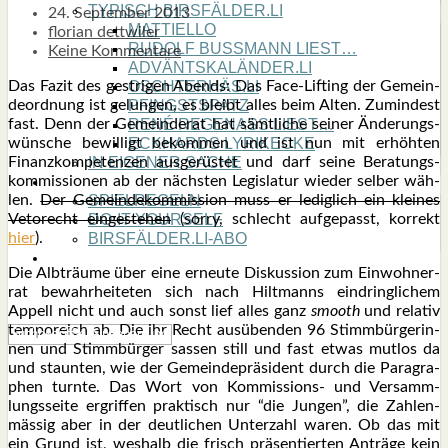
TYPISCH BIRSFÄLDER.LI
24. September 2013
MATTIELLO
florian dettwiler
RUDOLF BUSS­MANN LIEST…
Keine Kommentare
ADVÄNTSKALÄNDER.LI
Das Fazit des gest­ri­gen Abends: Das Face-Lif­ting der Gemein­
OSCHTERHÄS.LI
de­ord­nung ist gelun­gen, es bleibt alles beim Alten. Zumin­dest
PFINGST­SPATZ
fast. Denn der Gemein­de­rat hat sämt­li­che sei­ner Ände­rungs­
RENÉ REGEN­ASS LIEST…
wün­sche bewil­ligt bekom­men und ist nun mit erhöh­ten
ECK­HARDS LYRIK­ECKE
Finanz­kom­pe­ten­zen aus­ge­rüs­tet und darf sei­ne Bera­tungs­
IN EIGE­NER SACHE
kom­mis­sio­nen ab der nächs­ten Legis­la­tur wie­der sel­ber wäh­
SO GOOT’S
len.
Der Gemein­de­kom­mis­si­on muss er ledig­lich ein klei­nes
SPIEL­RE­GELN
Veto­recht ein­ge­ste­hen
(sor­ry, schlecht auf­ge­passt, kor­rekt
DO-IT-YOUR­S­ELF
hier
).
BIRSFÄLDER.LI-ABO
SHOUT­BOX
Die Alb­träu­me über eine erneu­te Dis­kus­si­on zum Ein­woh­ner­
rat bewahr­hei­te­ten sich nach Hilt­manns ein­dring­li­chem
Appell nicht und auch sonst lief alles ganz
smooth
und rela­tiv
tem­po­reich ab. Die ihr Recht aus­üben­den 96 Stimm­bür­ge­rin­
nen und Stimm­bür­ger sas­sen still und fast etwas mut­los da
und staun­ten, wie der Gemein­de­prä­si­dent durch die Para­gra­
phen turn­te. Das Wort von Kom­mis­si­ons- und Ver­samm­
lungs­sei­te ergrif­fen prak­tisch nur “die Jun­gen”, die Zah­len­
mäs­sig aber in der deut­li­chen Unter­zahl waren. Ob das mit
ein Grund ist, wes­halb die frisch prä­sen­tier­ten Anträ­ge kein