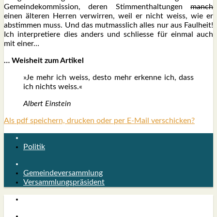
Gemein­de­kom­mis­si­on, deren Stimm­ent­hal­tun­gen
manch
einen älte­ren Her­ren ver­wir­ren, weil er nicht weiss, wie er
abstim­men muss. Und das mut­mass­lich alles nur aus Faul­heit!
Ich inter­pre­tie­re dies anders und schlies­se für ein­mal auch
mit einer…
… Weis­heit zum Arti­kel
»Je mehr ich weiss, des­to mehr erken­ne ich, dass
ich nichts weiss.«
Albert Ein­stein
Als pdf speichern, drucken oder per E-Mail verschicken?
Politik
Gemeindeversammlung
Versammlungspräsident