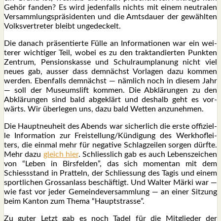
Gehör fan­den? Es wird jeden­falls nichts mit einem neu­tra­len
Ver­samm­lungs­prä­si­den­ten und die Amts­dau­er der gewähl­ten
Volks­ver­tre­ter bleibt unge­de­ckelt.
Die danach prä­sen­tier­te Fül­le an Infor­ma­tio­nen war ein wei­
te­rer wich­ti­ger Teil, wobei es zu den trak­tan­dier­ten Punk­ten
Zen­trum, Pen­si­ons­kas­se und Schul­raum­pla­nung nicht viel
neu­es gab, aus­ser dass dem­nächst Vor­la­gen dazu kom­men
wer­den. Eben­falls dem­nächst — näm­lich noch in die­sem Jahr
— soll der Muse­ums­lift kom­men. Die Abklä­run­gen zu den
Abklä­run­gen sind bald abge­klärt und des­halb geht es vor­
wärts. Wir über­le­gen uns, dazu bald Wet­ten anzu­neh­men.
Die Haupt­neu­heit des Abends war sicher­lich die ers­te offi­zi­el­
le Infor­ma­ti­on zur Freistellung/Kündigung des Werk­hof­lei­
ters, die ein­mal mehr für nega­ti­ve Schlag­zei­len sor­gen dürf­te.
Mehr dazu
gleich hier
. Schliess­lich gab es auch Lebens­zei­chen
von “Leben in Birs­fel­den”, das sich momen­tan mit dem
Schiess­stand in Prat­teln, der Schlies­sung des Tagis und einem
sport­li­chen Gross­an­lass beschäf­tigt. Und Wal­ter Mär­ki war —
wie fast vor jeder Gemein­de­ver­samm­lung — an einer Sit­zung
beim Kan­ton zum The­ma “Haupt­stras­se”.
Zu guter Letzt gab es noch Tadel für die Mit­glie­der der