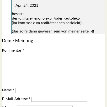
Apr. 24, 2021
bes­ser:
der (digi­ta­le) »mono­lekt« /oder »auto­lekt«
(im kon­trast zum rea­li­täts­na­hen sozio­lekt)
(das soll’s dann gewe­sen sein von mei­ner sei­te ;-))
Deine Meinung
Kommentar
*
Name
*
E-Mail-Adresse
*