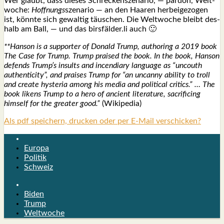
Wer glaubt, dass die­ses Schre­cken­sze­na­rio, — par­don, Welt­
wo­che:
Hoff­nungs
sze­na­rio — an den Haa­ren her­bei­ge­zo­gen
ist, könn­te sich gewal­tig täu­schen. Die Welt­wo­che bleibt des­
halb am Ball, — und das birsfälder.li auch 🙂
**Han­son is a sup­port­er of Donald Trump, aut­ho­ring a 2019 book
The Case for Trump. Trump prai­sed the book. In the book, Han­son
defends Trump’s insults and incen­dia­ry lan­guage as “uncouth
authen­ti­ci­ty”, and prai­ses Trump for “an uncan­ny abili­ty to troll
and crea­te hys­te­ria among his media and poli­ti­cal cri­tics.” … The
book likens Trump to a hero of anci­ent lite­ra­tu­re, sacri­fi­ci­ng
hims­elf for the grea­ter good.”
(Wiki­pe­dia)
Als pdf speichern, drucken oder per E-Mail verschicken?
Europa
Politik
Schweiz
Biden
Trump
Weltwoche