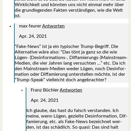
Wirk­lich­keit und könn­ten uns nicht ein­mal mehr über
die grund­le­gen­den Fak­ten ver­stän­di­gen, wie die Welt
ist.
max feurer
Antworten
Apr. 24, 2021
“Fake-News” ist ja ein typi­scher Trump-Begriff. Die
Alter­na­ti­ve wäre also: “Das tönt ja ganz so die wie
Lügen- (Desinformations‑, Diffamierungs-)Mainstream-
Medien, die vier Jah­ren lang ver­such­ten …” etc. Da ich
den Main­stream-Medi­en weder Lügen, noch Des­in­for­
ma­ti­on oder Dif­fa­mie­rung unter­stel­len möch­te, ist der
“Trump-Speak” viel­leicht doch ange­brach­ter?
Franz Büchler
Antworten
Apr. 24, 2021
Ich glau­be, das hast du falsch ver­stan­den. Ich
mei­ne, wenn Lügen, geziel­te Des­in­for­ma­ti­on, Dif­
fa­mie­rung, etc. als Fake-News bezeich­net wer­
den, ist das schäd­lich. So qua­si: Das sind halt