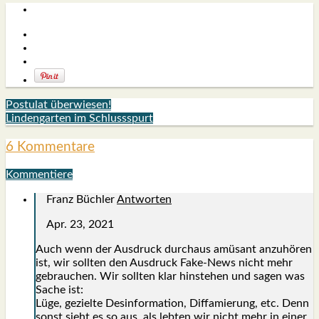
Postulat überwiesen!
Lindengarten im Schlussspurt
6 Kommentare
Kommentiere
Franz Büchler
Antworten
Apr. 23, 2021
Auch wenn der Aus­druck durch­aus amü­sant anzu­hö­ren
ist, wir soll­ten den Aus­druck Fake-News nicht mehr
gebrau­chen. Wir soll­ten klar hin­ste­hen und sagen was
Sache ist:
Lüge, geziel­te Des­in­for­ma­ti­on, Dif­fa­mie­rung, etc. Denn
sonst sieht es so aus, als leb­ten wir nicht mehr in einer