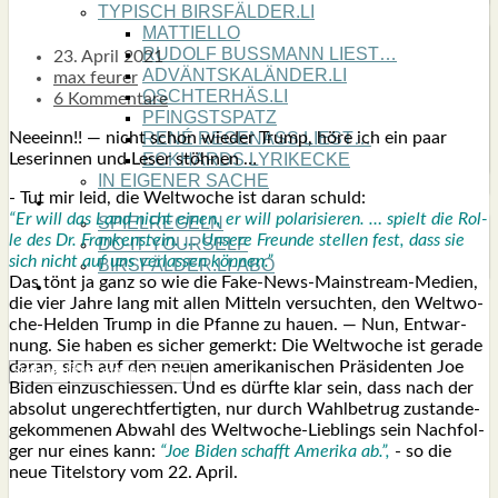
TYPISCH BIRSFÄLDER.LI
MATTIELLO
RUDOLF BUSS­MANN LIEST…
23. April 2021
ADVÄNTSKALÄNDER.LI
max feurer
OSCHTERHÄS.LI
6 Kommentare
PFINGST­SPATZ
Nee­einn!! — nicht schon wie­der Trump, höre ich ein paar
RENÉ REGEN­ASS LIEST…
Lese­rin­nen und Leser stöh­nen …
ECK­HARDS LYRIK­ECKE
IN EIGE­NER SACHE
- Tut mir leid, die Welt­wo­che ist dar­an schuld:
SO GOOT’S
“Er will das Land nicht einen, er will pola­ri­sie­ren. …
spielt die Rol­
SPIEL­RE­GELN
le des Dr. Fran­ken­stein. … Unse­re Freun­de stel­len fest, dass sie
DO-IT-YOUR­S­ELF
sich nicht auf uns ver­las­sen kön­nen.”
BIRSFÄLDER.LI-ABO
Das tönt ja ganz so wie die Fake-News-Main­stream-Medi­en,
SHOUT­BOX
die vier Jah­re lang mit allen Mit­teln ver­such­ten, den Welt­wo­
che-Hel­den Trump in die Pfan­ne zu hau­en. — Nun, Ent­war­
nung. Sie haben es sicher gemerkt: Die Welt­wo­che ist gera­de
dar­an, sich auf den neu­en ame­ri­ka­ni­schen Prä­si­den­ten Joe
Biden ein­zu­schies­sen. Und es dürf­te klar sein, dass nach der
abso­lut unge­recht­fer­tig­ten, nur durch Wahl­be­trug zustan­de­
ge­kom­me­nen Abwahl des Welt­wo­che-Lieb­lings sein Nach­fol­
ger nur eines kann:
“Joe Biden schafft Ame­ri­ka ab.”,
- so die
neue Titel­sto­ry vom 22. April.