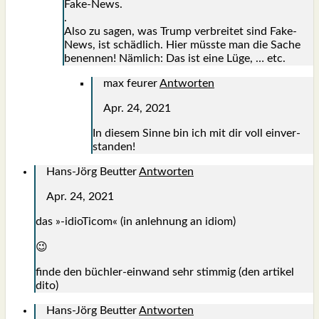
Fake-News.
.
Also zu sagen, was Trump ver­brei­tet sind Fake-
News, ist schäd­lich. Hier müss­te man die Sache
benen­nen! Näm­lich: Das ist eine Lüge, … etc.
max feurer
Antworten
Apr. 24, 2021
In die­sem Sin­ne bin ich mit dir voll ein­ver­
stan­den!
Hans-Jörg Beutter
Antworten
Apr. 24, 2021
das »-idio­Ti­com« (in anleh­nung an idi­om)
😉
fin­de den büch­ler-ein­wand sehr stim­mig (den arti­kel
dito)
Hans-Jörg Beutter
Antworten