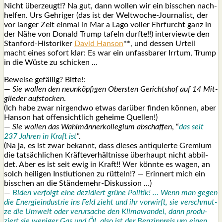
Nicht über­zeugt!? Na gut, dann wol­len wir ein biss­chen nach­
hel­fen. Urs Geh­ri­ger (das ist der Welt­wo­che-Jour­na­list, der
vor lan­ger Zeit ein­mal in Mar a Lago vol­ler Ehr­furcht ganz in
der Nähe von Donald Trump tafeln durf­te!!) inter­view­te den
Stan­ford-His­to­ri­ker
David Han­son
**, und des­sen Urteil
macht eines sofort klar: Es war ein unfass­ba­rer Irr­tum, Trump
in die Wüs­te zu schi­cken …
Bewei­se gefäl­lig? Bit­te!:
—
Sie wol­len den neun­köp­fi­gen Obers­ten Gerichts­hof auf 14 Mit­
glie­der auf­sto­cken
.
(Ich habe zwar nir­gend­wo etwas dar­über fin­den kön­nen, aber
Han­son hat offen­sicht­lich gehei­me Quel­len!)
—
Sie wol­len das Wahl­män­ner­kol­le­gi­um abschaf­fen
, “
das seit
237 Jah­ren in Kraft ist
”.
(Na ja, es ist zwar bekannt, dass die­ses anti­quier­te Gre­mi­um
die tat­säch­li­chen Kräf­te­ver­hält­nis­se über­haupt nicht abbil­
det. Aber es ist seit ewig in Kraft!! Wer könn­te es wagen, an
solch hei­li­gen Ins­ti­u­tio­nen zu rüt­teln!? — Erin­nert mich ein
biss­chen an die Stän­de­mehr-Dis­kus­si­on …)
—
Biden ver­folgt eine dezi­diert grü­ne Poli­tik! … Wenn man gegen
die Ener­gie­in­dus­trie ins Feld zieht und ihr vor­wirft, sie ver­schmut­
ze die Umwelt oder ver­ur­sa­che den Kli­ma­wan­del, dann pro­du­
ziert sie weni­ger Gas und Öl, also ist der Ben­zin­preis um einen