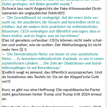
Dol­lar gestie­gen, seit Biden gewählt wur­de.
”
(Schreck lass nach! Ange­sichts der Fake-Kli­ma­wan­del-Droh­
sze­na­ri­en ein unglaub­li­cher Fehl­tritt!!)
—
“Die Geschäfts­welt ist ver­ängs­tigt. Auf der einen Sei­te ver­
sucht sie, ihn anzu­fle­hen, die Steu­ern und Vor­schrif­ten nicht zu
erhö­hen. Auf der andern Sei­te prak­ti­ziert sie mit­tel­al­ter­li­ches
Büs­ser­tum. CEOs ernied­ri­gen sich öffent­lich und sagen, dass es
ihnen leid­tut, und sie fra­gen, was sie tun kön­nen.”
(Das ist gera­de­zu unfass­bar: CEOs kön­nen nicht mehr schal­
ten und wal­ten, wie sie wol­len. Der Welt­un­ter­gang ist nicht
mehr fern 😉 !)
—
“Die Demo­kra­ti­sche Par­tei von heu­te ist eine sozia­lis­ti­sche
Par­tei. … Es herr­schen mit­tel­al­ter­li­che Zustän­de, so wie in vie­len
sozia­lis­ti­schen Län­dern. … Die Zahl der Obdach­lo­sen und Sozi­al­
hil­fe­emp­fän­ger ist auf Rekord­ni­veau.”
(End­lich wagt es jemand, das öffent­lich aus­zu­spre­chen. Und
da Sozia­lis­mus des Teu­fels ist: Da sei der Köppel’sche Gott
vor!!)
Kurz, es gibt nur eine Hoff­nung: Die repu­bli­ka­ni­sche Par­tei
steht geschlos­sen hin­ter Trump und Trump tritt 2024 erneut
an.