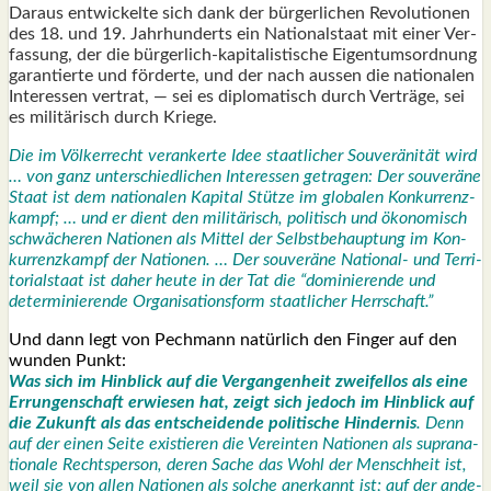
Dar­aus ent­wi­ckel­te sich dank der bür­ger­li­chen Revo­lu­tio­nen
des 18. und 19. Jahr­hun­derts ein Natio­nal­staat mit einer Ver­
fas­sung, der die bür­ger­lich-kapi­ta­lis­ti­sche Eigen­tums­ord­nung
garan­tier­te und för­der­te, und der nach aus­sen die natio­na­len
Inter­es­sen ver­trat, — sei es diplo­ma­tisch durch Ver­trä­ge, sei
es mili­tä­risch durch Krie­ge.
Die im Völ­ker­recht ver­an­ker­te Idee staat­li­cher Sou­ve­rä­ni­tät wird
… von ganz unter­schied­li­chen Inter­es­sen getra­gen:
Der sou­ve­rä­ne
Staat ist dem natio­na­len Kapi­tal Stüt­ze im glo­ba­len Kon­kur­renz­
kampf; … und er dient den mili­tä­risch, poli­tisch und öko­no­misch
schwä­che­ren Natio­nen als Mit­tel der Selbst­be­haup­tung im Kon­
kur­renz­kampf der Natio­nen. … Der sou­ve­rä­ne Natio­nal- und Ter­ri­
to­ri­al­staat ist daher heu­te in der Tat die “domi­nie­ren­de und
deter­mi­nie­ren­de Orga­ni­sa­ti­ons­form staat­li­cher Herr­schaft.”
Und dann legt von Pech­mann natür­lich den Fin­ger auf den
wun­den Punkt:
Was sich im Hin­blick auf die Ver­gan­gen­heit zwei­fel­los als eine
Errun­gen­schaft erwie­sen hat, zeigt sich jedoch im Hin­blick auf
die Zukunft als das ent­schei­den­de poli­ti­sche Hin­der­nis
. Denn
auf der einen Sei­te exis­tie­ren die Ver­ein­ten Natio­nen als supra­na­
tio­na­le Rechts­per­son, deren Sache das Wohl der Mensch­heit ist,
weil sie von allen Natio­nen als sol­che aner­kannt ist; auf der ande­