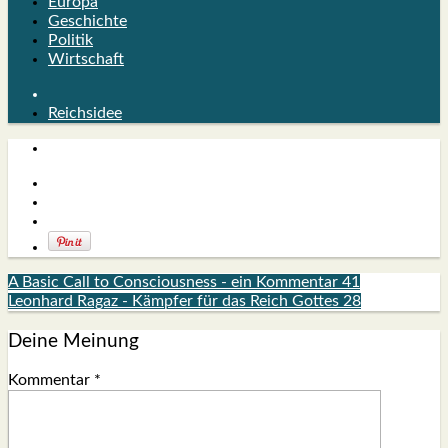
Europa
Geschichte
Politik
Wirtschaft
Reichsidee
A Basic Call to Consciousness - ein Kommentar 41
Leonhard Ragaz - Kämpfer für das Reich Gottes 28
Deine Meinung
Kommentar
*