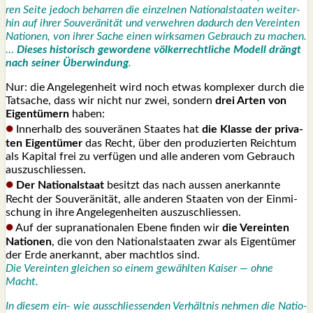
ren Sei­te jedoch behar­ren die ein­zel­nen Natio­nal­staa­ten wei­ter­
hin auf ihrer Sou­ve­rä­ni­tät und ver­weh­ren dadurch den Ver­ein­ten
Natio­nen, von ihrer Sache einen wirk­sa­men Gebrauch zu machen.
…
Die­ses his­to­risch gewor­de­ne völ­ker­recht­li­che Modell drängt
nach sei­ner Über­win­dung
.
Nur: die Ange­le­gen­heit wird noch etwas kom­ple­xer durch die
Tat­sa­che, dass wir nicht nur zwei, son­dern
drei Arten von
Eigen­tü­mern
haben:
●
Inner­halb des sou­ve­rä­nen Staa­tes hat
die Klas­se der pri­va­
ten Eigen­tü­mer
das Recht, über den pro­du­zier­ten Reich­tum
als Kapi­tal frei zu ver­fü­gen und alle ande­ren vom Gebrauch
aus­zu­schlies­sen.
●
Der Natio­nal­staat
besitzt das nach aus­sen aner­kann­te
Recht der Sou­ve­rä­ni­tät, alle ande­ren Staa­ten von der Ein­mi­
schung in ihre Ange­le­gen­hei­ten aus­zu­schlies­sen.
●
Auf der supra­na­tio­na­len Ebe­ne fin­den wir
die Ver­ein­ten
Natio­nen
, die von den Natio­nal­staa­ten zwar als Eigen­tü­mer
der Erde aner­kannt, aber macht­los sind.
Die Ver­ein­ten glei­chen so einem gewähl­ten Kai­ser — ohne
Macht.
In die­sem ein- wie aus­schlies­sen­den Ver­hält­nis neh­men die Natio­