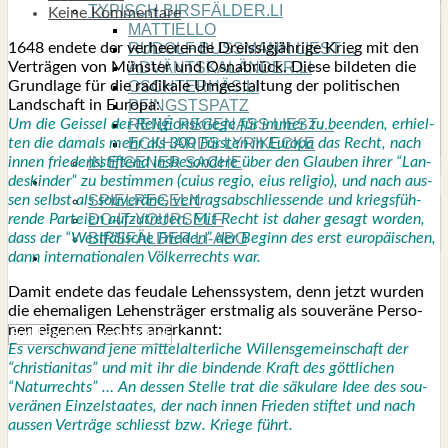
TYPISCH BIRSFÄLDER.LI
Keine Kommentare
MATTIELLO
1648 ende­te der ver­hee­ren­de Dreis­sig­jäh­ri­ge Krieg mit den
RUDOLF BUSS­MANN LIEST…
Ver­trä­gen von Müns­ter und Osna­brück. Die­se bil­de­ten die
ADVÄNTSKALÄNDER.LI
Grund­la­ge für die radi­ka­le Umge­stal­tung der poli­ti­schen
OSCHTERHÄS.LI
Land­schaft in Euro­pa:
PFINGST­SPATZ
Um die Geis­sel der Reli­gi­ons­krie­ge für immer zu been­den, erhiel­
RENÉ REGEN­ASS LIEST…
ten die damals mehr als 300 Fürs­ten in Euro­pa das Recht, nach
ECK­HARDS LYRIK­ECKE
innen frie­dens­stif­tend ins­be­son­de­re über den Glau­ben ihrer “Lan­
IN EIGE­NER SACHE
des­kin­der” zu bestim­men (cui­us regio, eius reli­gio), und nach aus­
SO GOOT’S
sen selbst als sou­ve­rä­ne, ver­trags­ab­schlies­sen­de und kriegs­füh­
SPIEL­RE­GELN
ren­de Par­tei­en auf­zu­tre­ten. Mit Recht ist daher gesagt wor­den,
DO-IT-YOUR­S­ELF
dass der “West­fä­li­sche Frie­den” der Beginn des erst euro­päi­schen,
BIRSFÄLDER.LI-ABO
dann inter­na­tio­na­len Völ­ker­rechts war.
SHOUT­BOX
Damit ende­te das feu­da­le Lehens­sys­tem, denn jetzt wur­den
die ehe­ma­li­gen Lehen­s­trä­ger erst­ma­lig als sou­ve­rä­ne Per­so­
nen eige­nen Rechts aner­kannt:
Es ver­schwand jene mit­tel­al­ter­li­che Wil­lens­ge­mein­schaft der
“chris­tia­ni­tas” und mit ihr die bin­den­de Kraft des gött­li­chen
“Natur­rechts” … An des­sen Stel­le trat die säku­la­re Idee des sou­
ve­rä­nen Ein­zel­staa­tes, der nach innen Frie­den stif­tet und nach
aus­sen Ver­trä­ge schliesst bzw. Krie­ge führt.