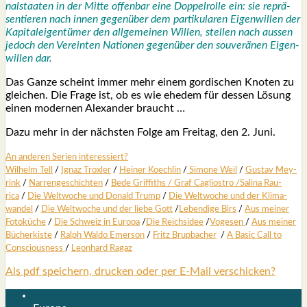
nal­staa­ten in der Mit­te offen­bar eine Dop­pel­rol­le ein: sie reprä­
sen­tie­ren nach innen gegen­über dem par­ti­ku­la­ren Eigen­wil­len der
Kapi­tal­ei­gen­tü­mer den all­ge­mei­nen Wil­len, stel­len nach aus­sen
jedoch den Ver­ein­ten Natio­nen gegen­über den sou­ve­rä­nen Eigen­
wil­len dar.
Das Gan­ze scheint immer mehr einem gor­di­schen Kno­ten zu
glei­chen. Die Fra­ge ist, ob es wie ehe­dem für des­sen Lösung
einen moder­nen Alex­an­der braucht …
Dazu mehr in der nächs­ten Fol­ge am Frei­tag, den 2. Juni.
An ande­ren Seri­en inter­es­siert?
Wil­helm Tell
/
Ignaz Trox­ler
/
Hei­ner Koech­lin
/
Simo­ne Weil
/
Gus­tav Mey­
rink
/
Nar­ren­ge­schich­ten
/
Bede Grif­fiths /
Graf Cagli­os­tro
/
Sali­na Rau­
rica
/
Die Welt­wo­che und Donald Trump
/
Die Welt­wo­che und der Kli­ma­
wan­del
/
Die Welt­wo­che und der lie­be Gott
/
Leben­di­ge Birs
/
Aus mei­ner
Foto­kü­che
/
Die Schweiz in Euro­pa
/
Die Reichs­idee
/
Voge­sen
/
Aus mei­ner
Bücher­kis­te
/
Ralph Wal­do Emer­son
/
Fritz Brup­ba­cher
/
A Basic Call to
Con­scious­ness
/
Leon­hard Ragaz
Als pdf speichern, drucken oder per E-Mail verschicken?