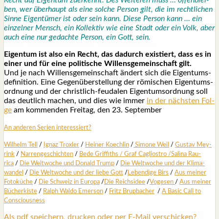
ben, wer über­haupt als eine sol­che Per­son gilt, die im recht­li­chen
Sin­ne Eigen­tü­mer ist oder sein kann. Die­se Per­son kann … ein
ein­zel­ner Mensch, ein Kol­lek­tiv wie eine Stadt oder ein Volk, aber
auch eine nur gedach­te Per­son, ein Gott, sein.
Eigen­tum ist also ein Recht, das dadurch exis­tiert, dass es in
einer und für eine poli­ti­sche Wil­lens­ge­mein­schaft gilt.
Und je nach Wil­lens­ge­mein­schaft ändert sich die Eigen­tums­
de­fi­ni­ti­on. Eine Gegen­über­stel­lung der römi­schen Eigen­tums­
ord­nung und der christ­lich-feu­da­len Eigen­tums­ord­nung soll
das deut­lich machen, und dies wie immer
in der nächs­ten Fol­
ge
am kom­men­den Frei­tag, den 23. Sep­tem­ber
An ande­ren Seri­en inter­es­siert?
Wil­helm Tell
/
Ignaz Trox­ler
/
Hei­ner Koech­lin
/
Simo­ne Weil
/
Gus­tav Mey­
rink
/
Nar­ren­ge­schich­ten
/
Bede Grif­fiths /
Graf Cagli­os­tro
/
Sali­na Rau­
rica
/
Die Welt­wo­che und Donald Trump
/
Die Welt­wo­che und der Kli­ma­
wan­del
/
Die Welt­wo­che und der lie­be Gott
/
Leben­di­ge Birs
/
Aus mei­ner
Foto­kü­che
/
Die Schweiz in Euro­pa
/
Die Reichs­idee
/
Voge­sen
/
Aus mei­ner
Bücher­kis­te
/
Ralph Wal­do Emer­son
/
Fritz Brup­ba­cher
/
A Basic Call to
Con­scious­ness
Als pdf speichern, drucken oder per E-Mail verschicken?