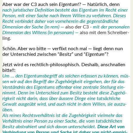
Aber war der C3 auch sein
Eigen­tum
!? — Natür­lich, denn
nach juris­ti­scher Defi­ni­ti­on besteht das Eigen­tum im Recht einer
Per­son, mit einer Sache nach ihrem Wil­len zu ver­fah­ren. Die­ses
Recht ver­bin­det daher von vor­ne­her­ein die gegen­ständ­li­che
Dimen­si­on der Sache (in rem) —
also der C3
- mit der per­so­na­len
Dimen­si­on des Wil­lens (in per­so­nam) —
also mit dem Schrei­ber­
ling.
Schön. Aber wo bit­te — ver­flixt noch mal — liegt denn nun
der Unter­schied zwi­schen “
Besitz
” und “
Eigen­tum
”?
Jetzt wird es recht­lich-phi­lo­so­phisch. Des­halb, anschnal­len
bit­te!!:
Um … den Eigen­tums­be­griff als sol­chen erfas­sen zu kön­nen, müs­
sen wir auf den Begriff der Zuge­hö­rig­keit ein­ge­hen, der für das
Ver­ständ­nis des Eigen­tums offen­bar eine zen­tra­le Stel­lung ein­
nimmt. Denn im Unter­schied zum Besitz besteht die­se Zuge­hö­
rig­keit nicht dar­in, dass über äus­se­re Din­ge eine tat­säch­li­che
Gewalt aus­ge­übt wird, und auch nicht in dem Wil­len, sie aus­zu­
üben.
Als rei­nes Rechts­ver­hält­nis ist die Zuge­hö­rig­keit viel­mehr das
Ver­hält­nis einer Per­son zu einer Sache, die vom tat­säch­li­chen
Besitz abs­tra­hiert und sich davon unter­schei­det.
Die­se Art von
Ver­bin­dung von Per­son und Sache ist daher von nicht-empi­ri­