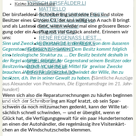
TYPISCH BIRSFÄLDER.LI
Keine Kommentare
MATTIELLO
Der birsfaelder.li-Schreiberling und sei­ne Frau sind stol­ze
RUDOLF BUSS­MANN LIEST…
Besit­zer eines Citro­en C3, der uns wil­lig von A nach B bringt
ADVÄNTSKALÄNDER.LI
und als Last­esel dient, wenn wie­der mal eine grös­se­re Besor­
OSCHTERHÄS.LI
gung oder ein Aus­flug mit viel Gepäck ansteht. Erin­nern wir
PFINGST­SPATZ
uns:
RENÉ REGEN­ASS LIEST…
Sinn und Zweck des Besit­zes ist in der Regel, von dem äus­se­ren
ECK­HARDS LYRIK­ECKE
Gegen­stand Gebrauch zu machen. Dem Besitz kommt folg­lich
IN EIGE­NER SACHE
eine teleo­lo­gi­sche Struk­tur zu. … Der Besitz besteht des­halb in
SO GOOT’S
der Regel solan­ge, solan­ge der Gegen­stand sei­nem Besit­zer oder
SPIEL­RE­GELN
Besit­ze­rin nütz­lich ist, sie ihn als Mit­tel für gewis­se Zwe­cke
DO-IT-YOUR­S­ELF
brau­chen. Wird er für sie nutz­los, schwin­det der Wil­le, ihn zu
BIRSFÄLDER.LI-ABO
besit­zen, d.h. ihn in sei­ner Gewalt zu haben.
(
Sämt­li­che Aus­zü­ge
SHOUT­BOX
aus Alex­an­der von Pech­mann,
Die Eigen­tums­fra­ge im 21. Jahr­
hun­dert
)
Wenn sich also die Repa­ra­tur­rech­nun­gen zu häu­fen begin­nen
und sich der Schrei­ber­ling am Kopf kratzt, ob sein Spar­
schwein da noch mit­zu­ma­chen gedenkt, kann der Wil­le tat­
säch­lich schnell schwin­den, — und er über­gibt, wenn er
Glück hat, die Ver­fü­gungs­ge­walt für ein paar Hun­der­ter­no­ten
an einen der Auto­händ­ler, die regel­mäs­sig ihre Visi­ten­kärt­
chen an die Wind­schutz­schei­be klem­men.