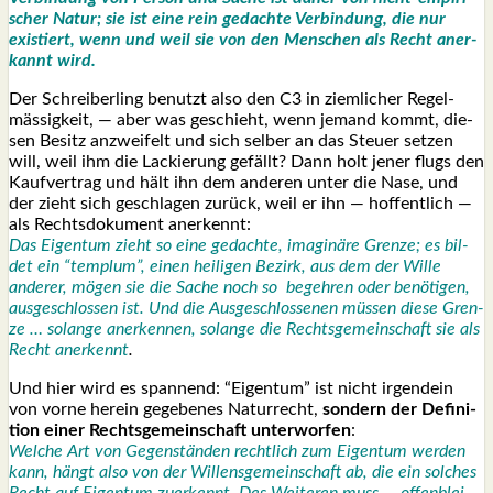
scher Natur; sie ist eine rein gedach­te Ver­bin­dung, die nur
exis­tiert, wenn und weil sie von den Men­schen als Recht aner­
kannt wird.
Der Schrei­ber­ling benutzt also den C3 in ziem­li­cher Regel­
mäs­sig­keit, — aber was geschieht, wenn jemand kommt, die­
sen Besitz anzwei­felt und sich sel­ber an das Steu­er set­zen
will, weil ihm die Lackie­rung gefällt? Dann holt jener flugs den
Kauf­ver­trag und hält ihn dem ande­ren unter die Nase, und
der zieht sich geschla­gen zurück, weil er ihn — hof­fent­lich —
als Rechts­do­ku­ment aner­kennt:
Das Eigen­tum zieht so eine gedach­te, ima­gi­nä­re Gren­ze; es bil­
det ein “temp­lum”, einen hei­li­gen Bezirk, aus dem der Wil­le
ande­rer, mögen sie die Sache noch so begeh­ren oder benö­ti­gen,
aus­ge­schlos­sen ist. Und die Aus­ge­schlos­se­nen müs­sen die­se Gren­
ze … solan­ge aner­ken­nen, solan­ge die Rechts­ge­mein­schaft sie als
Recht aner­kennt
.
Und hier wird es span­nend: “Eigen­tum” ist nicht irgend­ein
von vor­ne her­ein gege­be­nes Natur­recht,
son­dern der Defi­ni­
ti­on einer Rechts­ge­mein­schaft unter­wor­fen
:
Wel­che Art von Gegen­stän­den recht­lich zum Eigen­tum wer­den
kann, hängt also von der Wil­lens­ge­mein­schaft ab, die ein sol­ches
Recht auf Eigen­tum zuer­kennt. Des Wei­te­ren muss … offen­blei­