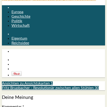
Europa
Geschichte
Politik
Wirtschaft
Eigentum
Reichsidee
Ansichten zu Ansichtskarten 1
Fritz Brupbacher - Revolutionär zwischen allen Stühlen 30
Deine Meinung
Kommentar
*