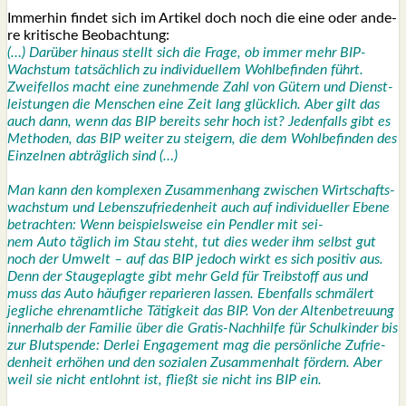
Immer­hin fin­det sich im Arti­kel doch noch die eine oder ande­
re kri­ti­sche Beob­ach­tung:
(…) Dar­über hin­aus stellt sich die Fra­ge, ob immer mehr BIP-
Wachs­tum tat­säch­lich zu indi­vi­du­el­lem Wohl­be­fin­den führt.
Zwei­fel­los macht eine zuneh­men­de Zahl von Gütern und Dienst­
leis­tun­gen die Men­schen eine Zeit lang glück­lich. Aber gilt das
auch dann, wenn das BIP bereits sehr hoch ist? Jeden­falls gibt es
Metho­den, das BIP wei­ter zu stei­gern, die dem Wohl­be­fin­den des
Ein­zel­nen abträg­lich sind (…)
Man kann den kom­ple­xen Zusam­men­hang zwi­schen Wirt­schafts­
wachs­tum und Lebens­zu­frie­den­heit auch auf indi­vi­du­el­ler Ebe­ne
betrach­ten: Wenn bei­spiels­wei­se ein
Pend­ler
mit sei­
nem
Auto
täg­lich im Stau steht, tut dies weder ihm selbst gut
noch der Umwelt – auf das BIP jedoch wirkt es sich posi­tiv aus.
Denn der Stau­ge­plag­te gibt mehr Geld für Treib­stoff aus und
muss das
Auto
häu­fi­ger repa­rie­ren las­sen. Eben­falls schmä­lert
jeg­li­che ehren­amt­li­che Tätig­keit das BIP. Von der Alten­be­treu­ung
inner­halb der Fami­lie über die Gra­tis-Nach­hil­fe für Schul­kin­der bis
zur Blut­spen­de: Der­lei Enga­ge­ment mag die per­sön­li­che Zufrie­
den­heit erhö­hen und den sozia­len Zusam­men­halt för­dern. Aber
weil sie nicht ent­lohnt ist, fließt sie nicht ins BIP ein.