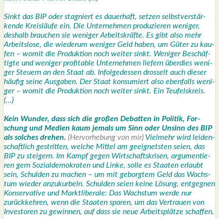
Sinkt das BIP oder sta­gniert es dau­er­haft, set­zen selbst­ver­stär­
ken­de Kreis­läu­fe ein. Die Unter­neh­men pro­du­zie­ren weni­ger,
des­halb brau­chen sie weni­ger Arbeits­kräf­te. Es gibt also mehr
Arbeits­lo­se, die wie­der­um weni­ger Geld haben, um Güter zu kau­
fen – womit die Pro­duk­ti­on noch wei­ter sinkt. Weni­ger Beschäf­
tig­te und weni­ger pro­fi­ta­ble Unter­neh­men lie­fern über­dies weni­
ger Steu­ern an den Staat ab. Infol­ge­des­sen dros­selt auch die­ser
häu­fig sei­ne Aus­ga­ben. Der Staat kon­su­miert also eben­falls weni­
ger – womit die Pro­duk­ti­on noch wei­ter sinkt. Ein Teu­fels­kreis.
(…)
Kein Wun­der, dass sich die gro­ßen Debat­ten in Poli­tik, For­
schung und Medi­en kaum jemals um Sinn oder Unsinn des BIP
als sol­ches dre­hen.
(Her­vor­he­bung von mir)
Viel­mehr wird lei­den­
schaft­lich gestrit­ten, wel­che Mit­tel am geeig­nets­ten sei­en, das
BIP zu stei­gern. Im Kampf gegen Wirt­schafts­kri­sen, argu­men­tie­
ren gern Sozi­al­de­mo­kra­ten und Lin­ke, sol­le es Staa­ten erlaubt
sein, Schul­den zu machen – um mit geborg­tem Geld das Wachs­
tum wie­der anzu­kur­beln. Schul­den sei­en kei­ne Lösung, ent­geg­nen
Kon­ser­va­ti­ve und Markt­li­be­ra­le: Das Wachs­tum wer­de nur
zurück­keh­ren, wenn die Staa­ten spa­ren, um das Ver­trau­en von
Inves­to­ren zu gewin­nen, auf dass sie neue Arbeits­plät­ze schaf­fen.