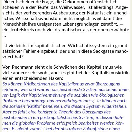
Die ent­schei­den­de Fra­ge, die Oeko­no­men offen­sicht­lich
scheu­en wie der Teu­fel das Weih­was­ser, ist aller­dings: Ange­
sichts der ver­hee­ren­den Aus­beu­tung der Natur ist ein unend­
li­ches Wirt­schafts­wachs­tum nicht mög­lich, weil damit die
Mensch­heit ihre urei­gens­ten Lebens­grund­la­gen zer­stört, —
ein Teu­fels­kreis noch viel dra­ma­ti­scher als der oben erwähn­te
…
Ist viel­leicht im kapi­ta­lis­ti­schen Wirt­schafts­sys­tem ein grund­
sätz­li­cher Feh­ler ein­ge­baut, der uns in die­se Sack­gas­se manö­
vriert hat?
Von Pech­mann sieht die Schwä­chen des Kapi­ta­lis­mus wie
vie­le ande­re sehr wohl, aber es gibt bei der Kapi­ta­lis­mus­kri­tik
einen ent­schei­den­den Haken:
So kön­nen Kritiker:innen des Kapi­ta­lis­mus zwar über­zeu­gend
erklä­ren, wie und war­um das bestehen­de Sys­tem aus sei­ner inne­
ren Logik der Kapi­tal­ver­meh­rung die sozia­len wie öko­lo­gi­schen
Pro­ble­me her­vor­bringt und her­vor­brin­gen muss; sie kön­nen auch
die sozia­len “Kräf­te” benen­nen, die die­sem Sys­tem wider­ste­hen.
Aber es fehlt eine kohä­ren­te Theo­rie des Über­gangs des
bestehen­den in ein post­ka­pi­ta­lis­ti­sches Sys­tem, in des­sen Rah­
men die glo­ba­len Pro­ble­me erfolg­reich bear­bei­tet wer­den kön­
nen. Es bleibt zumeist bei der abs­trak­ten Zukunfts­idee einen