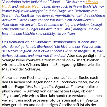
“Asso­zia­ti­on frei­er Indi­vi­du­en” (Marx). … Die Autoren
Micha­el
Hardt
und
Anto­nio Negri
geben denn auch in ihrem Buch “Demo­
kra­tie! Wofür wir kämp­fen” auf die Fra­ge, wie Befrei­ung vom
Sys­tem des Kapi­ta­lis­mus denn zu ver­wirk­li­chen sei, die nüch­ter­ne
Ant­wort: “Die­se Fra­ge kön­nen wir noch nicht beant­wor­ten. …
Aber eines wis­sen wir: Die Pro­ble­me (Krieg und Frie­den, öko­lo­gi­
sche Pro­ble­me, Hun­ger und Armut u.a. ‑AvP) drän­gen, und die
bestehen­den Mäch­te sind unfä­hig, sie zu lösen.
Das Bemü­hen vie­ler Kapitalismuskritiker:innen ist denn auch
eher dar­auf gerich­tet, über­haupt “die Idee und das Bewusst­sein
der Not­wen­dig­keit, dass etwas ande­res wirk­lich mög­lich ist, wie­
der­her­zu­stel­len, und zwar von Grund auf
. Aber das genügt nicht.
Solan­ge kei­ne kon­kre­te alter­na­ti­ve Visi­on exis­tiert, blei­ben
wir trotz alles Wis­sens über die Sack­gas­se gelähmt wie die
Maus vor der Schlan­ge.
Alex­an­der von Pech­mann geht nun auf sei­ner Suche nach
den Ursa­chen sozu­sa­gen noch ein Stock­werk tie­fer, wo es
mit der Fra­ge “
Was ist eigent­lich Eigen­tum?
” etwas phi­lo­so­
phisch wird, — gefolgt von der nächs­ten Fra­ge, ob denn
“Eigen­tum”, wie wir es über Jahr­hun­der­te ver­stan­den haben,
viel­leicht ein noch grös­se­rer Stol­per­stein auf dem Weg zu
einer gerech­ten und nach­hal­ti­gen Gesell­schaft ist als der