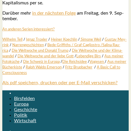
Kapi­ta­lis­mus per se.
Dar­über mehr
in der nächs­ten Fol­ge
am Frei­tag, den 9. Sep­
tem­ber.
An ande­ren Seri­en inter­es­siert?
Wil­helm Tell
/
Ignaz Trox­ler
/
Hei­ner Koech­lin
/
Simo­ne Weil
/
Gus­tav Mey­
rink
/
Nar­ren­ge­schich­ten
/
Bede Grif­fiths /
Graf Cagli­os­tro
/
Sali­na Rau­
rica
/
Die Welt­wo­che und Donald Trump
/
Die Welt­wo­che und der Kli­ma­
wan­del
/
Die Welt­wo­che und der lie­be Gott
/
Leben­di­ge Birs
/
Aus mei­ner
Foto­kü­che
/
Die Schweiz in Euro­pa
/
Die Reichs­idee
/
Voge­sen
/
Aus mei­ner
Bücher­kis­te
/
Ralph Wal­do Emer­son
/
Fritz Brup­ba­cher
/
A Basic Call to
Con­scious­ness
Als pdf speichern, drucken oder per E-Mail verschicken?
Birsfelden
Europa
Geschichte
Politik
Wirtschaft