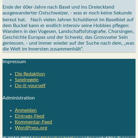
Ende der 60er-Jahre nach Basel und ins Dreieckland
ausgewanderter Ostschweizer, - was er noch keine Sekunde
bereut hat. Nach vielen Jahren Schuldienst im Baselbiet auf
dem Buckel kann er endlich intensiv seine Hobbies pflegen:
Wandern in den Vogesen, Landschaftsfotografie, Chorsingen,
Geschichte Europas und der Schweiz, das Grossvater Sein
geniessen, - und immer wieder auf der Suche nach dem, „was
die Welt im Innersten zusammenhält“.
Impres­sum
Die Redak­ti­on
Spiel­re­geln
Do-it-your­s­elf
Admi­nis­tra­ti­on
Anmelden
Eintrags-Feed
Kommentar-Feed
WordPress.org