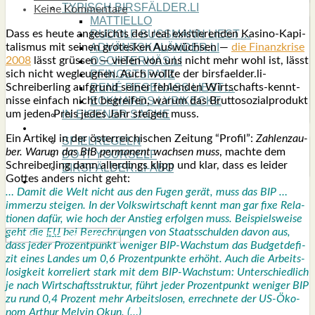
TYPISCH BIRSFÄLDER.LI
Keine Kommentare
MATTIELLO
Dass es heu­te ange­sichts des real exis­tie­ren­den Kasi­no-Kapi­
RUDOLF BUSS­MANN LIEST…
ta­lis­mus mit sei­nen gro­tes­ken Aus­wüch­sen —
die Finanz­kri­se
ADVÄNTSKALÄNDER.LI
2008
lässt grüs­sen — vie­len von uns nicht mehr wohl ist, lässt
OSCHTERHÄS.LI
sich nicht weg­leug­nen. Auch woll­te der birsfaelder.li-
PFINGST­SPATZ
Schreiberling auf­grund sei­ner feh­len­den Wirt­schafts-kennt­
RENÉ REGEN­ASS LIEST…
nis­se ein­fach nicht begrei­fen, war­um das Brut­to­so­zi­al­pro­dukt
ECK­HARDS LYRIK­ECKE
um jeden Preis jedes Jahr stei­gen muss.
IN EIGE­NER SACHE
SO GOOT’S
Ein Arti­kel in der öster­rei­chi­schen Zei­tung “Pro­fil”:
Zah­len­zau­
SPIEL­RE­GELN
ber. War­um das BIB per­ma­nent wach­sen muss
, mach­te dem
DO-IT-YOUR­S­ELF
Schrei­ber­ling dann aller­dings klipp und klar, dass es lei­der
BIRSFÄLDER.LI-ABO
Got­tes anders nicht geht:
SHOUT­BOX
… Damit die Welt nicht aus den Fugen gerät, muss das BIP …
immer­zu stei­gen. In der Volks­wirt­schaft kennt man gar fixe Rela­
tio­nen dafür, wie hoch der Anstieg erfol­gen muss. Bei­spiels­wei­se
geht die
EU
bei Berech­nun­gen von Staats­schul­den davon aus,
dass jeder Pro­zent­punkt weni­ger BIP-Wachs­tum das Bud­get­de­fi­
zit eines Lan­des um 0,6 Pro­zent­punk­te erhöht. Auch die Arbeits­
lo­sig­keit kor­re­liert stark mit dem BIP-Wachs­tum: Unter­schied­lich
je nach Wirt­schafts­struk­tur, führt jeder Pro­zent­punkt weni­ger BIP
zu rund 0,4 Pro­zent mehr Arbeits­lo­sen, errech­ne­te der US-Öko­
nom
Arthur Mel­vin Okun
. (…)