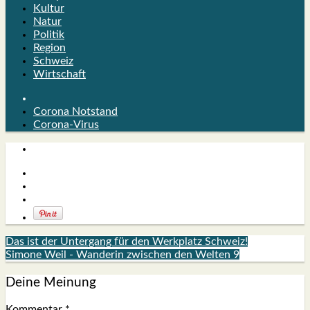
Kultur
Natur
Politik
Region
Schweiz
Wirtschaft
Corona Notstand
Corona-Virus
Das ist der Untergang für den Werkplatz Schweiz!
Simone Weil - Wanderin zwischen den Welten 9
Deine Meinung
Kommentar
*