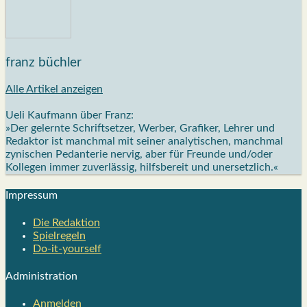
franz büchler
Alle Artikel anzeigen
Ueli Kaufmann über Franz:
»Der gelernte Schriftsetzer, Werber, Grafiker, Lehrer und
Redaktor ist manchmal mit seiner analytischen, manchmal
zynischen Pedanterie nervig, aber für Freunde und/oder
Kollegen immer zuverlässig, hilfsbereit und unersetzlich.«
Impres­sum
Die Redak­ti­on
Spiel­re­geln
Do-it-your­s­elf
Admi­nis­tra­ti­on
Anmelden