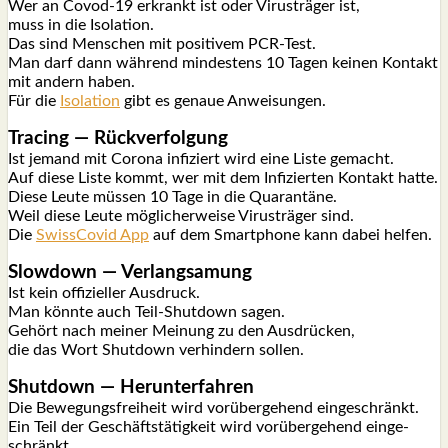
Wer an Covod-19 erkrankt ist oder Virus­trä­ger ist,
muss in die Iso­la­ti­on.
Das sind Men­schen mit posi­ti­vem PCR-Test.
Man darf dann wäh­rend min­des­tens 10 Tagen kei­nen Kon­takt
mit andern haben.
Für die
Iso­la­ti­on
gibt es genaue Anwei­sun­gen.
Tra­cing — Rück­ver­fol­gung
Ist jemand mit Coro­na infi­ziert wird eine Lis­te gemacht.
Auf die­se Lis­te kommt, wer mit dem Infi­zier­ten Kon­takt hat­te.
Die­se Leu­te müs­sen 10 Tage in die Qua­ran­tä­ne.
Weil die­se Leu­te mög­li­cher­wei­se Virus­trä­ger sind.
Die
Swiss­Co­vid App
auf dem Smart­phone kann dabei hel­fen.
Slow­down — Ver­lang­sa­mung
Ist kein offi­zi­el­ler Aus­druck.
Man könn­te auch Teil-Shut­down sagen.
Gehört nach mei­ner Mei­nung zu den Aus­drü­cken,
die das Wort Shut­down ver­hin­dern sol­len.
Shut­down — Her­un­ter­fah­ren
Die Bewe­gungs­frei­heit wird vor­über­ge­hend ein­ge­schränkt.
Ein Teil der Geschäfts­tä­tig­keit wird vor­über­ge­hend ein­ge­
schränkt.