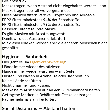
Gesichts­stück.
Mas­ke tra­gen, wenn Abstand nicht ein­ge­hal­ten wer­den kann.
Mas­ke tra­gen über all wo vor­ge­schrie­ben.
Die­se Mas­ken fil­tern Par­ti­kel, Tröpf­chen und Aero­so­le.
FFP2 fil­tert min­des­tens 94% der Schad­stof­fe.
FFP3 fil­tert min­des­tens 99% der Schad­stof­fe.
Bes­se­rer Fil­ter = teu­re­re Mas­ke.
Es gibt Mas­ken mit Aus­at­mungs­ven­til.
Damit wird das Aus­at­men erleich­tert.
Mit die­sen Mas­ken wer­den aber die ande­ren Men­schen nicht
geschützt!
Hygie­ne — Sau­ber­keit
Hier geht es um
Eigen­ver­ant­wor­tung
!
Hän­de immer wie­der des­in­fi­zie­ren.
Hän­de immer wie­der waschen — mit Sei­fe.
Hus­ten und Nie­sen in Arm­beu­ge oder Taschen­tuch.
Kei­ne Hän­de schüt­teln.
Nicht umar­men und küs­sen.
Mas­ke beim Aus­zie­hen nur an den Gum­mi­bän­dern hal­ten.
Getra­ge­ne Mas­ken in Behäl­ter mit Deckel ent­sor­gen.
Räu­me mehr­mals am Tag lüf­ten.
Social Distancing — Abstand hal­ten