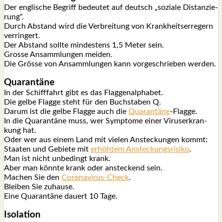
Der eng­li­sche Begriff bedeu­tet auf deutsch „sozia­le Distan­zie­
rung“.
Durch Abstand wird die Ver­brei­tung von Krank­heits­er­re­gern
ver­rin­gert.
Der Abstand soll­te min­des­tens 1,5 Meter sein.
Gros­se Ansamm­lun­gen mei­den.
Die Grös­se von Ansamm­lun­gen kann vor­ge­schrie­ben wer­den.
Qua­ran­tä­ne
In der Schiff­fahrt gibt es das Flag­gen­al­pha­bet.
Die gel­be Flag­ge steht für den Buch­sta­ben Q.
Dar­um ist die gel­be Flag­ge auch die
Qua­ran­tä­ne
-Flag­ge.
In die Qua­ran­tä­ne muss, wer Sym­pto­me einer Virus­er­kran­
kung hat.
Oder wer aus einem Land mit vie­len Anste­ckun­gen kommt:
Staa­ten und Gebie­te mit
erhöh­tem Anste­ckungs­ri­si­ko
.
Man ist nicht unbe­dingt krank.
Aber man könn­te krank oder anste­ckend sein.
Machen Sie den
Coro­na­vi­rus-Check
.
Blei­ben Sie zuhau­se.
Eine Qua­ran­tä­ne dau­ert 10 Tage.
Iso­la­ti­on