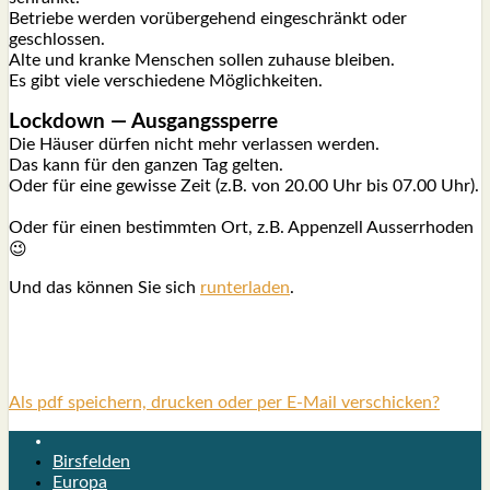
Betrie­be wer­den vor­über­ge­hend ein­ge­schränkt oder
geschlos­sen.
Alte und kran­ke Men­schen sol­len zuhau­se blei­ben.
Es gibt vie­le ver­schie­de­ne Mög­lich­kei­ten.
Lock­down — Aus­gangs­sper­re
Die Häu­ser dür­fen nicht mehr ver­las­sen wer­den.
Das kann für den gan­zen Tag gel­ten.
Oder für eine gewis­se Zeit (z.B. von 20.00 Uhr bis 07.00 Uhr).
Oder für einen bestimm­ten Ort, z.B. Appen­zell Aus­ser­rho­den
😉
Und das kön­nen Sie sich
run­ter­la­den
.
Als pdf speichern, drucken oder per E-Mail verschicken?
Birsfelden
Europa