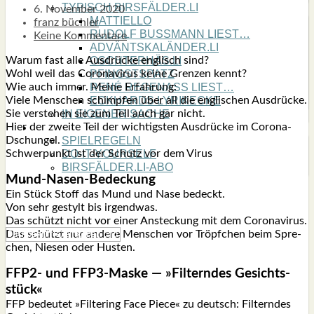
TYPISCH BIRSFÄLDER.LI
6. November 2020
MATTIELLO
franz büchler
RUDOLF BUSS­MANN LIEST…
Keine Kommentare
ADVÄNTSKALÄNDER.LI
War­um fast alle Aus­drü­cke eng­lisch sind?
OSCHTERHÄS.LI
Wohl weil das Coro­na­vi­rus kei­ne Gren­zen kennt?
PFINGST­SPATZ
Wie auch immer. Mei­ne Erfah­rung:
RENÉ REGEN­ASS LIEST…
Vie­le Men­schen schimp­fen über all die eng­li­schen Aus­drü­cke.
ECK­HARDS LYRIK­ECKE
Sie ver­ste­hen sie zum Teil auch gar nicht.
IN EIGE­NER SACHE
Hier der zwei­te Teil der wich­tigs­ten Aus­drü­cke im Coro­na-
SO GOOT’S
Dschun­gel.
SPIEL­RE­GELN
Schwer­punkt ist der Schutz vor dem Virus
DO-IT-YOUR­S­ELF
BIRSFÄLDER.LI-ABO
Mund-Nasen-Bede­ckung
SHOUT­BOX
Ein Stück Stoff das Mund und Nase bedeckt.
Von sehr gestylt bis irgend­was.
Das schützt nicht vor einer Anste­ckung mit dem Coro­na­vi­rus.
Das schützt nur ande­re Men­schen vor Tröpf­chen beim Spre­
chen, Nie­sen oder Hus­ten.
FFP2- und FFP3-Mas­ke — »Fil­tern­des Gesichts­
stück«
FFP bedeu­tet »Fil­te­ring Face Pie­ce« zu deutsch: Fil­tern­des