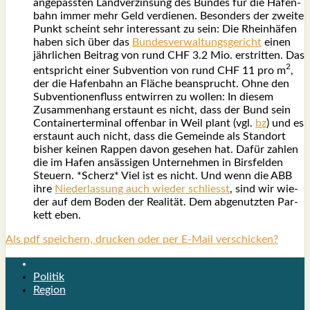
ange­pass­ten Land­ver­zin­sung des Bun­des für die Hafen­
bahn immer mehr Geld ver­die­nen. Beson­ders der zwei­te
Punkt scheint sehr inter­es­sant zu sein: Die Rhein­hä­fen
haben sich über das
Bun­des­ver­wal­tungs­ge­richt
einen
jähr­li­chen Bei­trag von rund CHF 3.2 Mio. erstrit­ten. Das
2
ent­spricht einer Sub­ven­ti­on von rund CHF 11 pro m
,
der die Hafen­bahn an Flä­che bean­sprucht. Ohne den
Sub­ven­tio­nen­fluss ent­wir­ren zu wol­len: In die­sem
Zusam­men­hang erstaunt es nicht, dass der Bund sein
Con­tai­ner­ter­mi­nal offen­bar in Weil plant (vgl.
bz
) und es
erstaunt auch nicht, dass die Gemein­de als Stand­ort
bis­her kei­nen Rap­pen davon gese­hen hat. Dafür zah­len
die im Hafen ansäs­si­gen Unter­neh­men in Birs­fel­den
Steu­ern. *Scherz* Viel ist es nicht. Und wenn die ABB
ihre
Nie­der­las­sung auch wie­der schliesst
, sind wir wie­
der auf dem Boden der Rea­li­tät. Dem abge­nutz­ten Par­
kett eben.
Als pdf speichern, drucken oder per E-Mail verschicken?
Politik
Region