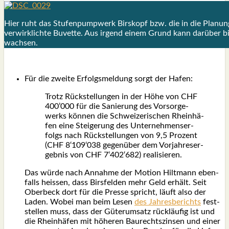
Hier ruht das Stu­fen­pump­werk Bir­s­kopf bzw. die in die Pla­nung
ver­wirk­lich­te Buvet­te. Aus irgend einem Grund kann dar­über b
wach­sen.
Für die zwei­te Erfolgs­mel­dung sorgt der Hafen:
Trotz Rück­stel­lun­gen in der Höhe von CHF
400’000 für die Sanie­rung des Vor­sor­ge­
werks kön­nen die Schwei­ze­ri­schen Rhein­hä­
fen eine Stei­ge­rung des Unter­neh­mens­er­
folgs nach Rück­stel­lun­gen von 9,5 Pro­zent
(CHF 8‘109‘038 gegen­über dem Vor­jah­res­er­
geb­nis von CHF 7‘402‘682) rea­li­sie­ren.
Das wür­de nach Annah­me der Moti­on Hilt­mann eben­
falls heis­sen, dass Birs­fel­den mehr Geld erhält. Seit
Ober­beck dort für die Pres­se spricht, läuft also der
Laden. Wobei man beim Lesen
des Jah­res­be­richts
fest­
stel­len muss, dass der Güter­um­satz rück­läu­fig ist und
die Rhein­hä­fen mit höhe­ren Bau­rechts­zin­sen und einer