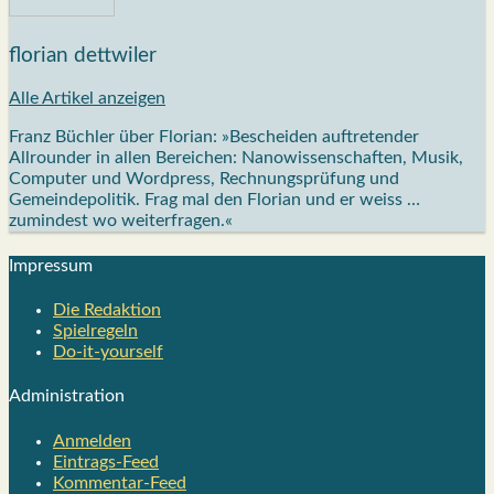
florian dettwiler
Alle Artikel anzeigen
Franz Büchler über Florian: »Bescheiden auftretender
Allrounder in allen Bereichen: Nanowissenschaften, Musik,
Computer und Wordpress, Rechnungsprüfung und
Gemeindepolitik. Frag mal den Florian und er weiss …
zumindest wo weiterfragen.«
Impres­sum
Die Redak­ti­on
Spiel­re­geln
Do-it-your­s­elf
Admi­nis­tra­ti­on
Anmelden
Eintrags-Feed
Kommentar-Feed