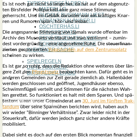
TYPISCH BIRSFÄLDER.LI
Es ist noch gar nicht so lan­ge her, da hat auf dem abge­nutz­
MATTIELLO
ten Birs­fel­der Polit­parkett eine ganz mie­se Stim­mung
RUDOLF BUSS­MANN LIEST…
geherrscht. Und im Gebälk dar­un­ter war ein kräf­ti­ges Knar­
ADVÄNTSKALÄNDER.LI
ren und Rumo­ren spür‑, hör- und les­bar.
OSCHTERHÄS.LI
Die ange­spann­te Stim­mung von damals wur­de offen­bar im
PFINGST­SPATZ
Archiv des Muse­ums ver­staut und man ver­nimmt – zumin­
RENÉ REGEN­ASS LIEST…
dest vor­der­grün­dig – eine ange­neh­me Ruhe. Die
steu­er­fi­nan­
ECK­HARDS LYRIK­ECKE
zier­ten
gespon­ser­ten
Yoga­stun­den auf dem Zen­trums­platz
IN EIGE­NER SACHE
schei­nen zu wir­ken.
SO GOOT’S
SPIEL­RE­GELN
Es ist gar so ruhig, dass die Redak­ti­on ohne wei­te­res über län­
DO-IT-YOUR­S­ELF
ge­re Zeit den
Pfingst­spatz
beob­ach­ten kann. Dafür geht es in
BIRSFÄLDER.LI-ABO
ande­ren Gemein­den zur Zeit gera­de ziem­lich ab. Hal­len­bä­der
SHOUT­BOX
wer­den geschlos­sen und geöff­net, Jugend­häu­ser eben­so,
Schwimm­flü­ge­li ver­teilt und Stim­men für die nächs­ten Wah­
len geret­tet. So funk­tio­niert es halt mit dem Spa­ren. Und spä­
tes­tens wenn unser Gemein­de­rat am
30. Juni im fünf­ten Trak­
tan­dum
über sei­ne Spar­mü­hen berich­ten wird, haben auch
wir wie­der “Bin­nin­ger Ver­hält­nis­se”. Zwar lei­der nicht in der
Steu­er­kraft, dafür wer­den jedoch ganz sicher ande­re Kräf­te
mobi­li­siert.
Dabei sieht es doch auf den ers­ten Blick momen­tan finan­zi­ell