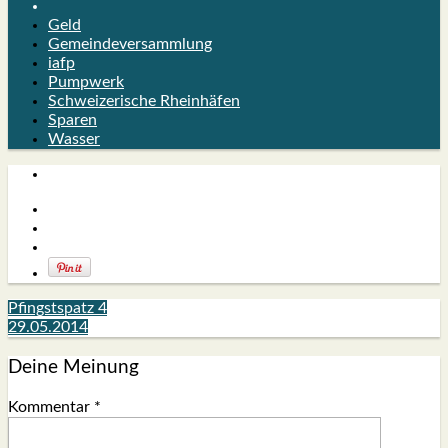
Geld
Gemeindeversammlung
iafp
Pumpwerk
Schweizerische Rheinhäfen
Sparen
Wasser
Pfingstspatz 4
29.05.2014
Deine Meinung
Kommentar
*