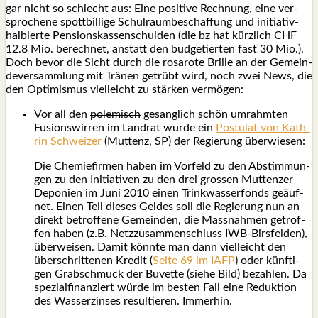
gar nicht so schlecht aus: Eine posi­ti­ve Rech­nung, eine ver­
spro­che­ne spott­bil­li­ge Schul­raum­be­schaf­fung und initia­tiv­
hal­bier­te Pen­si­ons­kas­sen­schul­den (die bz hat kürz­lich CHF
12.8 Mio. berech­net, anstatt den bud­ge­tier­ten fast 30 Mio.).
Doch bevor die Sicht durch die rosa­ro­te Bril­le an der Gemein­
de­ver­samm­lung mit Trä­nen getrübt wird, noch zwei News, die
den Opti­mis­mus viel­leicht zu stär­ken ver­mö­gen:
Vor all den
pole­misch
gesang­lich schön umrahm­ten
Fusi­ons­wir­ren im Land­rat wur­de ein
Pos­tu­lat von Kath­
rin Schwei­zer
(Mut­tenz, SP) der Regie­rung über­wie­sen:
Die Che­mie­fir­men haben im Vor­feld zu den Abstim­mun­
gen zu den Initia­ti­ven zu den drei gros­sen Mut­ten­zer
Depo­nien im Juni 2010 einen Trink­was­ser­fonds geäuf­
net. Einen Teil die­ses Gel­des soll die Regie­rung nun an
direkt betrof­fe­ne Gemein­den, die Mass­nah­men getrof­
fen haben (z.B. Netz­zu­sam­men­schluss IWB-Birs­fel­den),
über­wei­sen. Damit könn­te man dann viel­leicht den
über­schrit­te­nen Kre­dit (
Sei­te 69 im IAFP
) oder künf­ti­
gen Grab­schmuck der Buvet­te (sie­he Bild) bezah­len. Da
spe­zi­al­fi­nan­ziert wür­de im bes­ten Fall eine Reduk­ti­on
des Was­ser­zin­ses resul­tie­ren. Immer­hin.