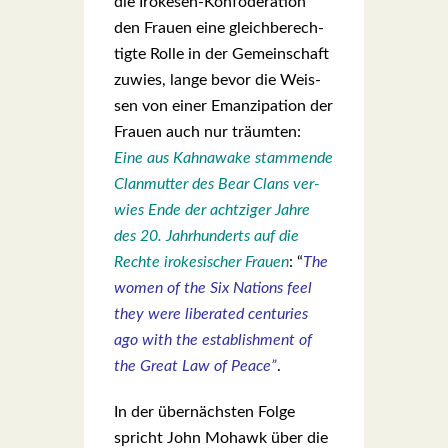
die Iro­ke­sen-Kon­fö­de­ra­ti­on
den Frau­en eine gleich­be­rech­
tig­te Rol­le in der Gemein­schaft
zuwies, lan­ge bevor die Weis­
sen von einer Eman­zi­pa­ti­on der
Frau­en auch nur träum­ten:
Eine aus Kahn­awa­ke stam­men­de
Clan­mut­ter des Bear Clans ver­
wies Ende der acht­zi­ger Jah­re
des 20. Jahr­hun­derts auf die
Rech­te iro­ke­si­scher Frau­en
: “
The
women of the Six Nati­ons feel
they were libe­ra­ted cen­tu­ries
ago with the estab­lish­ment of
the Gre­at Law of Peace”
.
In der über­nächs­ten Fol­ge
spricht John Mohawk über die