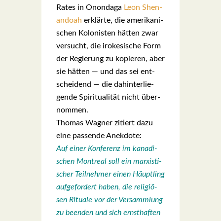
Rates in Onon­da­ga
Leon Shen­
an­do­ah
erklär­te, die ame­ri­ka­ni­
schen Kolo­nis­ten hät­ten zwar
ver­sucht, die iro­ke­si­sche Form
der Regie­rung zu kopie­ren, aber
sie hät­ten — und das sei ent­
schei­dend — die dahin­ter­lie­
gen­de Spi­ri­tua­li­tät nicht über­
nom­men.
Tho­mas Wag­ner zitiert dazu
eine pas­sen­de Anek­do­te:
Auf einer Kon­fe­renz im kana­di­
schen Mont­re­al soll ein mar­xis­ti­
scher Teil­neh­mer einen Häupt­ling
auf­ge­for­dert haben, die reli­giö­
sen Ritua­le vor der Ver­samm­lung
zu been­den und sich ernst­haf­ten