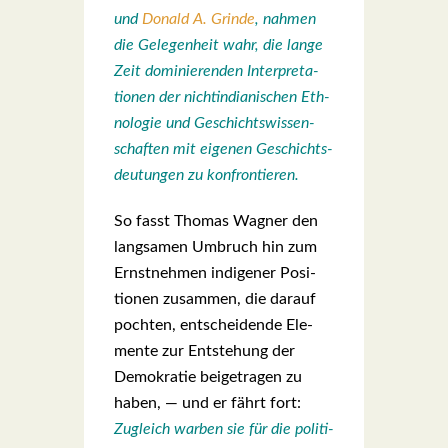
und
Donald A. Grin­de
, nah­men
die Gele­gen­heit wahr, die lan­ge
Zeit domi­nie­ren­den Inter­pre­ta­
tio­nen der nicht­in­dia­ni­schen Eth­
no­lo­gie und Geschichts­wis­sen­
schaf­ten mit eige­nen Geschichts­
deu­tun­gen zu kon­fron­tie­ren.
So fasst Tho­mas Wag­ner den
lang­sa­men Umbruch hin zum
Ernst­neh­men indi­ge­ner Posi­
tio­nen zusam­men, die dar­auf
poch­ten, ent­schei­den­de Ele­
men­te zur Ent­ste­hung der
Demo­kra­tie bei­getra­gen zu
haben, — und er fährt fort:
Zugleich war­ben sie für die poli­ti­