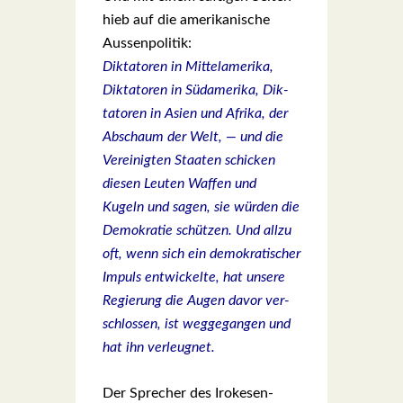
hieb auf die ame­ri­ka­ni­sche
Aus­sen­po­li­tik:
Dik­ta­to­ren in Mit­tel­ame­ri­ka,
Dik­ta­to­ren in Süd­ame­ri­ka, Dik­
ta­to­ren in Asi­en und Afri­ka, der
Abschaum der Welt, — und die
Ver­ei­nig­ten Staa­ten schi­cken
die­sen Leu­ten Waf­fen und
Kugeln und sagen, sie wür­den die
Demo­kra­tie schüt­zen. Und all­zu
oft, wenn sich ein demo­kra­ti­scher
Impuls ent­wi­ckel­te, hat unse­re
Regie­rung die Augen davor ver­
schlos­sen, ist weg­ge­gan­gen und
hat ihn ver­leug­net.
Der Spre­cher des Iro­ke­sen-