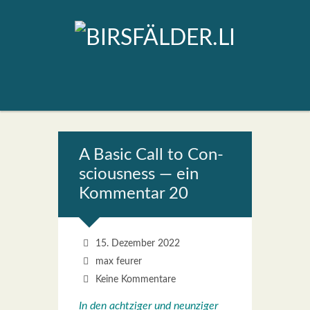
A Basic Call to Con­
scious­ness — ein
Kom­men­tar 20
15. Dezember 2022
max feurer
Keine Kommentare
In den acht­zi­ger und neun­zi­ger