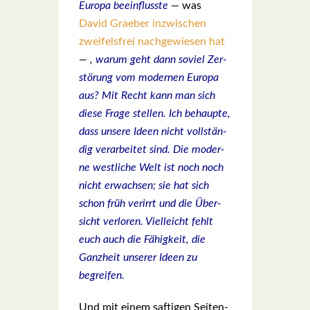
Euro­pa beein­fluss­te
—
was
David Grae­ber inzwi­schen
zwei­fels­frei nach­ge­wie­sen hat
— ,
war­um geht dann soviel Zer­
stö­rung vom moder­nen Euro­pa
aus? Mit Recht kann man sich
die­se Fra­ge stel­len. Ich behaup­te,
dass unse­re Ideen nicht voll­stän­
dig ver­ar­bei­tet sind. Die moder­
ne west­li­che Welt ist noch noch
nicht erwach­sen; sie hat sich
schon früh ver­irrt und die Über­
sicht ver­lo­ren. Viel­leicht fehlt
euch auch die Fähig­keit, die
Ganz­heit unse­rer Ideen zu
begrei­fen.
Und mit einem saf­ti­gen Sei­ten­