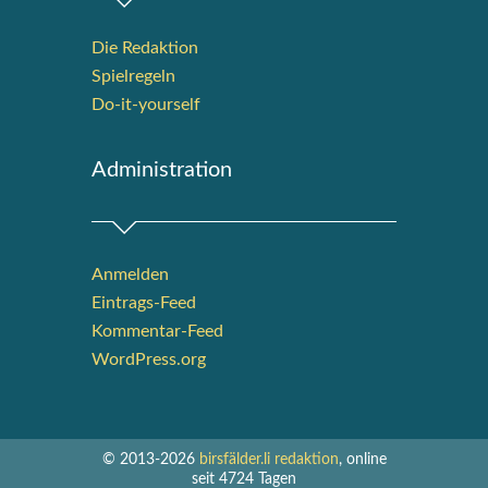
Die Redak­ti­on
Spiel­re­geln
Do-it-your­s­elf
Admi­nis­tra­ti­on
Anmelden
Eintrags-Feed
Kommentar-Feed
WordPress.org
© 2013-2026
birsfälder.li redaktion
, online
seit 4724 Tagen