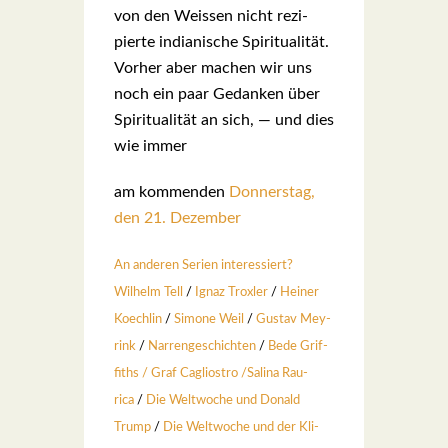
von den Weis­sen nicht rezi­
pier­te india­ni­sche Spi­ri­tua­li­tät.
Vor­her aber machen wir uns
noch ein paar Gedan­ken über
Spi­ri­tua­li­tät an sich, — und dies
wie immer
am kom­men­den
Don­ners­tag,
den 21. Dezem­ber
An ande­ren Seri­en inter­es­siert?
Wil­helm Tell
/
Ignaz Trox­ler
/
Hei­ner
Koech­lin
/
Simo­ne Weil
/
Gus­tav Mey­
rink
/
Nar­ren­ge­schich­ten
/
Bede Grif­
fiths /
Graf Cagli­os­tro
/
Sali­na Rau­
rica
/
Die Welt­wo­che und Donald
Trump
/
Die Welt­wo­che und der Kli­