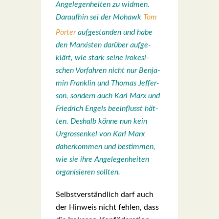
Ange­le­gen­hei­ten zu wid­men.
Dar­auf­hin sei der
Mohawk
Tom
Por­ter
auf­ge­stan­den und habe
den Mar­xis­ten dar­über auf­ge­
klärt, wie stark sei­ne iro­ke­si­
schen Vor­fah­ren nicht nur Ben­ja­
min Frank­lin und Tho­mas Jef­fer­
son, son­dern auch Karl Marx und
Fried­rich Engels beein­flusst hät­
ten. Des­halb kön­ne nun kein
Urgross­enkel von Karl Marx
daher­kom­men und bestim­men,
wie sie ihre Ange­le­gen­hei­ten
orga­ni­sie­ren soll­ten.
Selbst­ver­ständ­lich darf auch
der Hin­weis nicht feh­len, dass