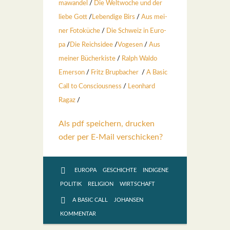
ma­wan­del
/
Die Welt­wo­che und der
lie­be Gott
/
Leben­di­ge Birs
/
Aus mei­
ner Foto­kü­che
/
Die Schweiz in Euro­
pa
/
Die Reichs­idee
/
Voge­sen
/
Aus
mei­ner Bücher­kis­te
/
Ralph Wal­do
Emer­son
/
Fritz Brup­ba­cher
/
A Basic
Call to Con­scious­ness
/
Leon­hard
Ragaz
/
Als pdf speichern, drucken
oder per E-Mail verschicken?
EUROPA
GESCHICHTE
INDIGENE
POLITIK
RELIGION
WIRTSCHAFT
A BASIC CALL
JOHANSEN
KOMMENTAR