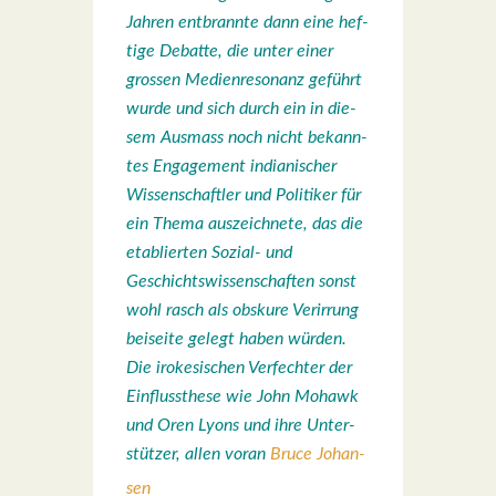
Jah­ren ent­brann­te dann eine hef­
ti­ge Debat­te, die unter einer
gros­sen Medi­en­re­so­nanz geführt
wur­de und sich durch ein in die­
sem Aus­mass noch nicht bekann­
tes Enga­ge­ment india­ni­scher
Wis­sen­schaft­ler und Poli­ti­ker für
ein The­ma aus­zeich­ne­te, das die
eta­blier­ten Sozi­al- und
Geschichts­wis­sen­schaf­ten sonst
wohl rasch als obsku­re Ver­ir­rung
bei­sei­te gelegt haben wür­den.
Die iro­ke­si­schen Ver­fech­ter der
Ein­fluss­the­se wie John Mohawk
und Oren Lyons und ihre Unter­
stüt­zer, allen vor­an
Bruce
Johan­
sen