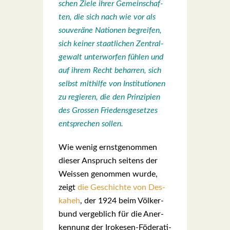
schen Zie­le ihrer Gemein­schaf­
ten, die sich nach wie vor als
sou­ve­rä­ne Natio­nen begrei­fen,
sich kei­ner staat­li­chen Zen­tral­
ge­walt unter­wor­fen füh­len und
auf ihrem Recht behar­ren, sich
selbst mit­hil­fe von Insti­tu­tio­nen
zu regie­ren, die den Prin­zi­pi­en
des Gros­sen Frie­dens­ge­set­zes
ent­spre­chen sol­len.
Wie wenig ernst­ge­nom­men
die­ser Anspruch sei­tens der
Weis­sen genom­men wur­de,
zeigt
die Geschich­te von Des­
ka­heh
, der 1924 beim Völ­ker­
bund ver­geb­lich für die Aner­
ken­nung der Iro­ke­sen-Föde­ra­ti­