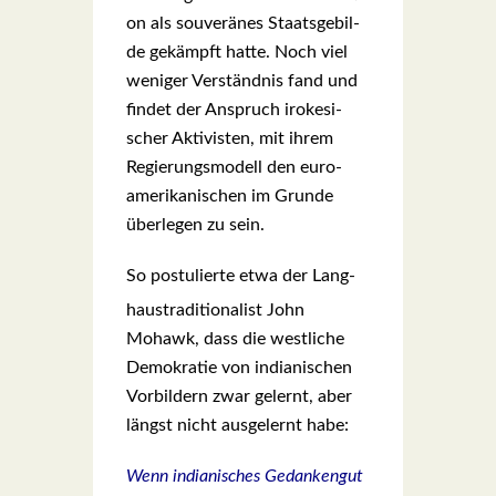
on als sou­ve­rä­nes Staats­ge­bil­
de gekämpft hat­te. Noch viel
weni­ger Ver­ständ­nis fand und
fin­det der Anspruch iro­ke­si­
scher Akti­vis­ten, mit ihrem
Regie­rungs­mo­dell den euro­
ame­ri­ka­ni­schen im Grun­de
über­le­gen zu sein.
S
o pos­tu­lier­te etwa der Lang­
haus­tra­di­tio­na­list John
Mohawk, dass die west­li­che
Demo­kra­tie von india­ni­schen
Vor­bil­dern zwar gelernt, aber
längst nicht aus­ge­lernt habe:
Wenn india­ni­sches Gedan­ken­gut