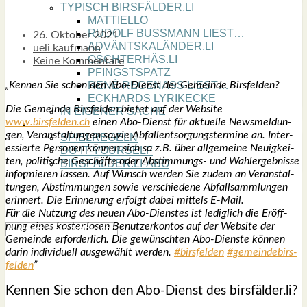
TYPISCH BIRSFÄLDER.LI
MATTIELLO
RUDOLF BUSS­MANN LIEST…
26. Oktober 2021
ADVÄNTSKALÄNDER.LI
ueli kaufmann
OSCHTERHÄS.LI
Keine Kommentare
PFINGST­SPATZ
„Ken­nen Sie schon den Abo-Dienst der Gemein­de Birs­fel­den?
RENÉ REGEN­ASS LIEST…
ECK­HARDS LYRIK­ECKE
Die Gemein­de Birs­fel­den bie­tet auf der Web­site
IN EIGE­NER SACHE
www.birsfelden.ch
einen Abo-Dienst für aktu­el­le News­mel­dun­
SO GOOT’S
gen, Ver­an­stal­tun­gen sowie Abfall­ent­sor­gungs­ter­mi­ne an. Inter­
SPIEL­RE­GELN
es­sier­te Per­so­nen kön­nen sich so z.B. über all­ge­mei­ne Neu­ig­kei­
DO-IT-YOUR­S­ELF
ten, poli­ti­sche Geschäf­te oder Abstim­mungs- und Wahl­er­geb­nis­se
BIRSFÄLDER.LI-ABO
infor­mie­ren las­sen. Auf Wunsch wer­den Sie zudem an Ver­an­stal­
SHOUT­BOX
tun­gen, Abstim­mun­gen sowie ver­schie­de­ne Abfall­samm­lun­gen
erin­nert. Die Erin­ne­rung erfolgt dabei mit­tels E‑Mail.
Für die Nut­zung des neu­en Abo-Diens­tes ist ledig­lich die Eröff­
nung eines kos­ten­lo­sen Benut­zer­kon­tos auf der Web­site der
Gemein­de erfor­der­lich. Die gewünsch­ten Abo-Diens­te kön­nen
dar­in indi­vi­du­ell aus­ge­wählt wer­den.
#birs­fel­den
#gemein­de­birs­
fel­den
”
Ken­nen Sie schon den Abo-Dienst des birsfälder.li?