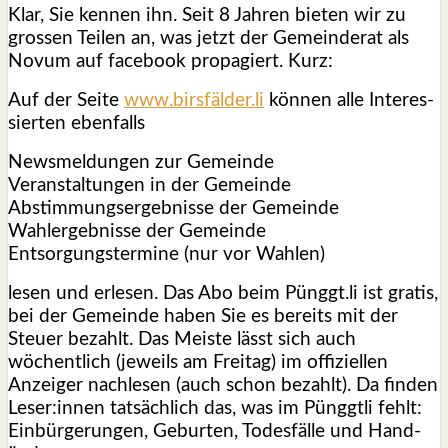
Klar, Sie ken­nen ihn. Seit 8 Jah­ren bie­ten wir zu
gros­sen Tei­len an, was jetzt der Gemein­de­rat als
Novum auf face­book pro­pa­giert. Kurz:
Auf der Sei­te
www.birsfälder.li
kön­nen alle Inter­es­
sier­ten eben­falls
News­mel­dun­gen zur Gemein­de
Ver­an­stal­tun­gen in der Gemein­de
Abstim­mungs­er­geb­nis­se der Gemein­de
Wahl­er­geb­nis­se der Gemein­de
Ent­sor­gungs­ter­mi­ne (nur vor Wah­len)
lesen und erle­sen. Das Abo beim Pünggt.li ist gra­tis,
bei der Gemein­de haben Sie es bereits mit der
Steu­er bezahlt. Das Meis­te lässt sich auch
wöchent­lich (jeweils am Frei­tag) im offi­zi­el­len
Anzei­ger nach­le­sen (auch schon bezahlt). Da fin­den
Leser:innen tat­säch­lich das, was im Pünggt­li fehlt:
Ein­bür­ge­run­gen, Gebur­ten, Todes­fäl­le und Hand­