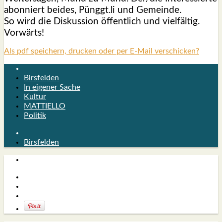
abon­niert bei­des, Pünggt.li und Gemein­de.
So wird die Dis­kus­si­on öffent­lich und viel­fäl­tig.
Vor­wärts!
Als pdf speichern, drucken oder per E-Mail verschicken?
Birsfelden
In eigener Sache
Kultur
MATTIELLO
Politik
Birsfelden