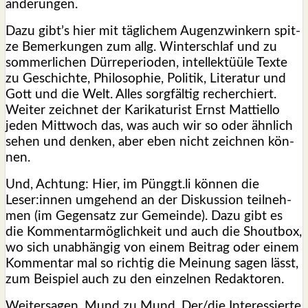
än­de­run­gen.
Dazu gibt’s hier mit täg­li­chem Augen­zwin­kern spit­
ze Bemer­kun­gen zum allg. Win­ter­schlaf und zu
som­mer­li­chen Dür­re­pe­ri­oden, intel­lek­tüü­le Tex­te
zu Geschich­te, Phi­lo­so­phie, Poli­tik, Lite­ra­tur und
Gott und die Welt. Alles sorg­fäl­tig recher­chiert.
Wei­ter zeich­net der Kari­ka­tu­rist Ernst Mat­ti­el­lo
jeden Mitt­woch das, was auch wir so oder ähn­lich
sehen und den­ken, aber eben nicht zeich­nen kön­
nen.
Und, Ach­tung: Hier, im Pünggt.li kön­nen die
Leser:innen umge­hend an der Dis­kus­si­on teil­neh­
men (im Gegen­satz zur Gemein­de). Dazu gibt es
die Kom­men­tar­mög­lich­keit und auch die Shout­box,
wo sich unab­hän­gig von einem Bei­trag oder einem
Kom­men­tar mal so rich­tig die Mei­nung sagen lässt,
zum Bei­spiel auch zu den ein­zel­nen Redak­to­ren.
Wei­ter­sa­gen, Mund zu Mund. Der/die Inter­es­sier­te