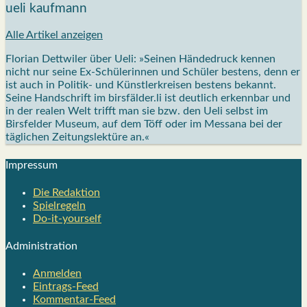
ueli kaufmann
Alle Artikel anzeigen
Florian Dettwiler über Ueli: »Seinen Händedruck kennen
nicht nur seine Ex-Schülerinnen und Schüler bestens, denn er
ist auch in Politik- und Künstlerkreisen bestens bekannt.
Seine Handschrift im birsfälder.li ist deutlich erkennbar und
in der realen Welt trifft man sie bzw. den Ueli selbst im
Birsfelder Museum, auf dem Töff oder im Messana bei der
täglichen Zeitungslektüre an.«
Impres­sum
Die Redak­ti­on
Spiel­re­geln
Do-it-your­s­elf
Admi­nis­tra­ti­on
Anmelden
Eintrags-Feed
Kommentar-Feed