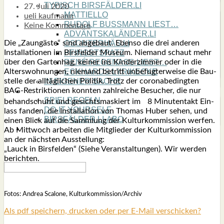
TYPISCH BIRSFÄLDER.LI
27. Juli 2020
MATTIELLO
ueli kaufmann
RUDOLF BUSS­MANN LIEST…
Keine Kommentare
ADVÄNTSKALÄNDER.LI
Die „Zaun­gäs­te“ sind abge­baut. Eben­so die drei ande­ren
OSCHTERHÄS.LI
Instal­la­tio­nen im Birs­fel­der Muse­um. Nie­mand schaut mehr
PFINGST­SPATZ
über den Gar­ten­hag, kei­ner ins Kin­der­zim­mer oder in die
RENÉ REGEN­ASS LIEST…
Alters­woh­nun­gen, nie­mand betritt unbe­fug­ter­wei­se die Bau­
ECK­HARDS LYRIK­ECKE
stel­le der all­täg­li­chen Poli­tik. Trotz der coro­nabe­ding­ten
IN EIGE­NER SACHE
BAG-Restrik­tio­nen konn­ten zahl­rei­che Besu­cher, die nur
SO GOOT’S
SPIEL­RE­GELN
behand­schuht und gesichts­mas­kiert im 8 Minu­ten­takt Ein­
DO-IT-YOUR­S­ELF
lass fan­den, die Instal­la­ti­on von Tho­mas Huber sehen, und
BIRSFÄLDER.LI-ABO
einen Blick auf die Samm­lung der Kul­tur­kom­mis­si­on wer­fen.
SHOUT­BOX
Ab Mitt­woch arbei­ten die Mit­glie­der der Kul­tur­kom­mis­si­on
an der nächs­ten Aus­stel­lung:
„Lauck in Birs­fel­den“ (Sie­he Ver­an­stal­tun­gen). Wir wer­den
berich­ten.
Fotos: Andrea Sca­lo­ne, Kulturkommission/Archiv
Als pdf speichern, drucken oder per E-Mail verschicken?