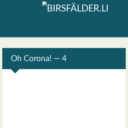
Oh Coro­na! — 4