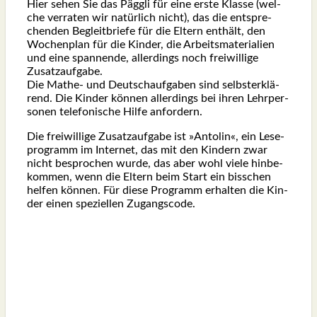
Hier sehen Sie das Pägg­li für eine ers­te Klas­se (wel­
che ver­ra­ten wir natür­lich nicht), das die ent­spre­
chen­den Begleit­brie­fe für die Eltern ent­hält, den
Wochen­plan für die Kin­der, die Arbeits­ma­te­ria­li­en
und eine span­nen­de, aller­dings noch frei­wil­li­ge
Zusatz­auf­ga­be.
Die Mathe- und Deutschauf­ga­ben sind selbst­er­klä­
rend. Die Kin­der kön­nen aller­dings bei ihren Lehr­per­
so­nen tele­fo­ni­sche Hil­fe anfor­dern.
Die frei­wil­li­ge Zusatz­auf­ga­be ist »Anto­lin«, ein Lese­
pro­gramm im Inter­net, das mit den Kin­dern zwar
nicht bespro­chen wur­de, das aber wohl vie­le hin­be­
kom­men, wenn die Eltern beim Start ein biss­chen
hel­fen kön­nen. Für die­se Pro­gramm erhal­ten die Kin­
der einen spe­zi­el­len Zugangs­code.