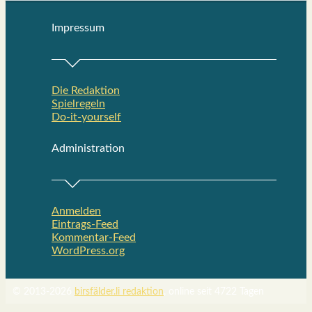
Impres­sum
Die Redak­ti­on
Spiel­re­geln
Do-it-your­s­elf
Admi­nis­tra­ti­on
Anmelden
Eintrags-Feed
Kommentar-Feed
WordPress.org
© 2013-2026
birsfälder.li redaktion
, online seit 4722 Tagen