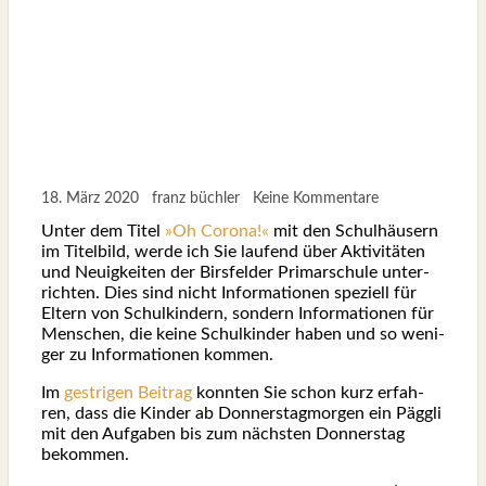
18. März 2020
franz büchler
Keine Kommentare
Unter dem Titel
»Oh Coro­na!«
mit den Schul­häu­sern
im Titel­bild, wer­de ich Sie lau­fend über Akti­vi­tä­ten
und Neu­ig­kei­ten der Birs­fel­der Pri­mar­schu­le unter­
rich­ten. Dies sind nicht Infor­ma­tio­nen spe­zi­ell für
Eltern von Schul­kin­dern, son­dern Infor­ma­tio­nen für
Men­schen, die kei­ne Schul­kin­der haben und so weni­
ger zu Infor­ma­tio­nen kom­men.
Im
gest­ri­gen Bei­trag
konn­ten Sie schon kurz erfah­
ren, dass die Kin­der ab Don­ners­tag­mor­gen ein Pägg­li
mit den Auf­ga­ben bis zum nächs­ten Don­ners­tag
bekom­men.