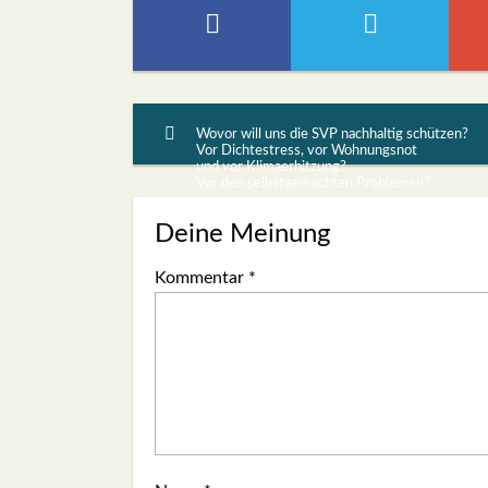
Wovor will uns die SVP nachhaltig schützen?
Vor Dichtestress, vor Wohnungsnot
und vor Klimaerhitzung?
Vor den selbstgemachten Problemen?
Deine Meinung
Kommentar
*