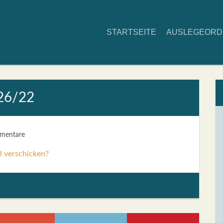
START­SEI­TE
AUS­LE­GE­OR
 26/22
mentare
l verschicken?