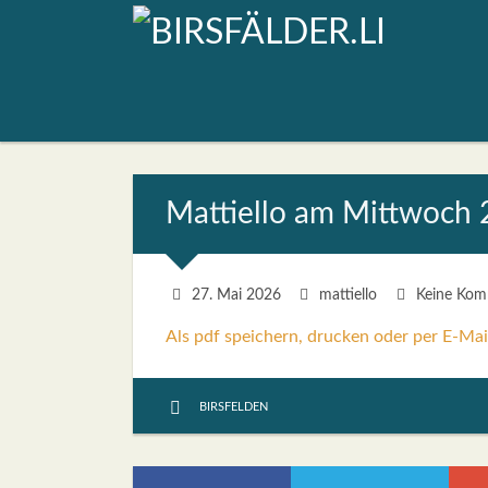
Mat­ti­el­lo am Mitt­woch
27. Mai 2026
mattiello
Keine Kom
Als pdf speichern, drucken oder per E-Mai
BIRSFELDEN