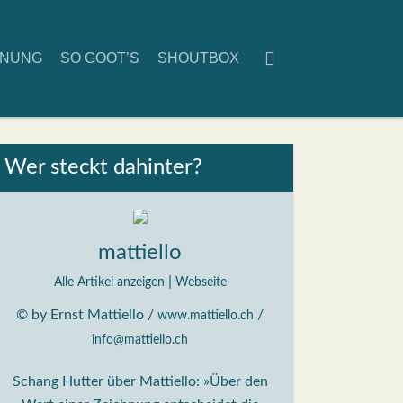
D­NUNG
SO GOOT’S
SHOUT­BOX
Wer steckt dahin­ter?
mattiello
|
Alle Artikel anzeigen
Webseite
© by Ernst Mattiello /
/
www.mattiello.ch
info@mattiello.ch
Schang Hutter über Mattiello: »Über den