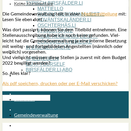
TYPISCH BIRSFÄLDER.LI
Keine Kommentare
MATTIELLO
Die Gemein­de­ver­wal­tung teilt in einer
Medi­en­mit­tei­lung
mit:
RUDOLF BUSS­MANN LIEST…
Lesen Sie eben dort …
ADVÄNTSKALÄNDER.LI
OSCHTERHÄS.LI
Was dort pas­siert, kön­nen Sie dem Titel­bild ent­neh­men. Eine
PFINGST­SPATZ
Stel­len­aus­schrei­bung habe ich noch kei­ne gefun­den. Viel­
RENÉ REGEN­ASS LIEST…
leicht hat die Gemein­de­ver­wal­tung ja eine inter­ne Beset­zung
ECK­HARDS LYRIK­ECKE
mit wei­ter- und fort­ge­bil­de­ten Ange­stell­ten (männ­lich oder
IN EIGE­NER SACHE
weib­lich) vor­ge­se­hen.
SO GOOT’S
Und viel­leicht müs­sen die­se Stel­len ja zuerst mit dem Bud­get
SPIEL­RE­GELN
2022 bewil­ligt wer­den?
DO-IT-YOUR­S­ELF
BIRSFÄLDER.LI-ABO
So. Alles klar?
SHOUT­BOX
Als pdf speichern, drucken oder per E-Mail verschicken?
Birsfelden
Gemeindeverwaltung