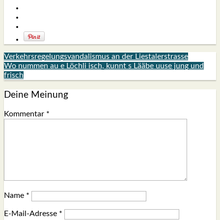
Verkehrsregelungsvandalismus an der Liestalerstrasse
Wo nummen au e Löchli isch, kunnt s Lääbe uuse jung und
frisch
Deine Meinung
Kommentar
*
Name
*
E-Mail-Adresse
*