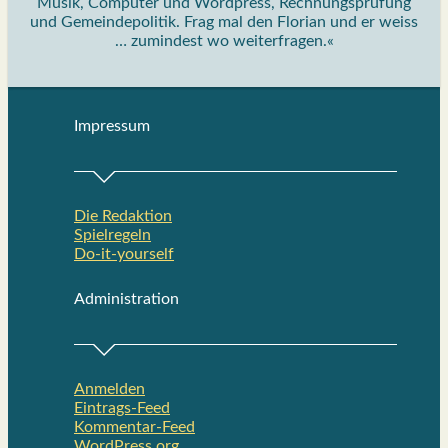
Musik, Computer und Wordpress, Rechnungsprüfung
und Gemeindepolitik. Frag mal den Florian und er weiss
… zumindest wo weiterfragen.«
Impres­sum
Die Redak­ti­on
Spiel­re­geln
Do-it-your­s­elf
Admi­nis­tra­ti­on
Anmelden
Eintrags-Feed
Kommentar-Feed
WordPress.org