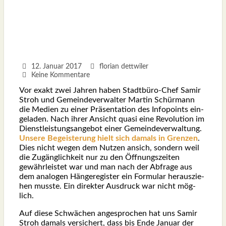
12. Januar 2017
florian dettwiler
Keine Kommentare
Vor exakt zwei Jah­ren haben Stadt­bü­ro-Chef Samir
Stroh und Gemein­de­ver­wal­ter Mar­tin Schür­mann
die Medi­en zu einer Prä­sen­ta­ti­on des Info­points ein­
ge­la­den. Nach ihrer Ansicht qua­si eine Revo­lu­ti­on im
Dienst­leis­tungs­an­ge­bot einer Gemein­de­ver­wal­tung.
Unse­re Begeis­te­rung hielt sich damals in Gren­zen
.
Dies nicht wegen dem Nut­zen ansich, son­dern weil
die Zugäng­lich­keit nur zu den Öff­nungs­zei­ten
gewähr­leis­tet war und man nach der Abfra­ge aus
dem ana­lo­gen Hän­ge­re­gis­ter ein For­mu­lar her­aus­zie­
hen muss­te. Ein direk­ter Aus­druck war nicht mög­
lich.
Auf die­se Schwä­chen ange­spro­chen hat uns Samir
Stroh damals ver­si­chert, dass bis Ende Janu­ar der