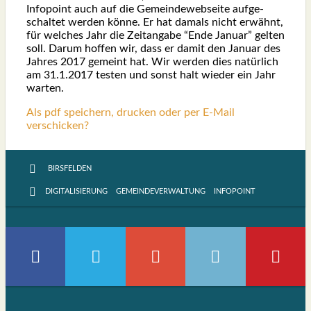
Info­point auch auf die Gemein­de­websei­te auf­ge­
schal­tet wer­den kön­ne. Er hat damals nicht erwähnt,
für wel­ches Jahr die Zeit­an­ga­be “Ende Janu­ar” gel­ten
soll. Dar­um hof­fen wir, dass er damit den Janu­ar des
Jah­res 2017 gemeint hat. Wir wer­den dies natür­lich
am 31.1.2017 tes­ten und sonst halt wie­der ein Jahr
war­ten.
Als pdf speichern, drucken oder per E-Mail
verschicken?
BIRSFELDEN
DIGITALISIERUNG
GEMEINDEVERWALTUNG
INFOPOINT