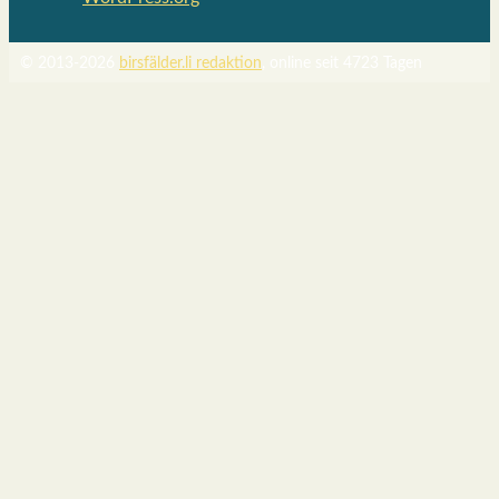
© 2013-2026
birsfälder.li redaktion
, online seit 4723 Tagen