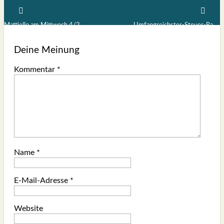
Mattiello am Mittwoch 4/2
Umfangreichster-Steuer-Raub III: Die Trickkiste (1)
Deine Meinung
Kommentar
*
Name
*
E-Mail-Adresse
*
Website