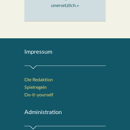
unersetzlich.«
Impres­sum
Die Redak­ti­on
Spiel­re­geln
Do-it-your­s­elf
Admi­nis­tra­ti­on