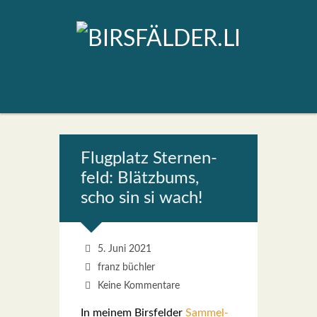
Flug­platz Ster­nen­
feld: Blätz­bums,
scho sin si wach!
5. Juni 2021
franz büchler
Keine Kommentare
In mei­nem Birs­fel­der
Sam­mel­