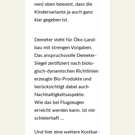
nen) oben beweist, dass die
Kin­der­va­ri­an­te ja auch ganz
klar gege­ben ist.
Deme­ter steht für Öko-Land­
bau mit stren­gen Vor­ga­ben.
Das anspruchs­vol­le Deme­ter-
Sie­gel zer­ti­fi­ziert nach bio­lo­
gisch-dyna­mi­schen Richt­li­ni­en
erzeug­te Bio-Pro­duk­te und
berück­sich­tigt dabei auch
Nach­hal­tig­keits­aspek­te.
Wie das bei Flug­zeu­gen
erreicht wer­den kann, ist mir
schlei­er­haft …
Und hier eine wei­te­re Kost­bar­