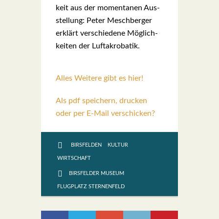
keit aus der momen­ta­nen Aus­
stel­lung: Peter Mesch­ber­ger
erklärt ver­schie­de­ne Mög­lich­
kei­ten der Luft­akro­ba­tik.
Alles Wei­te­re gibt es hier!
Als pdf speichern, drucken
oder per E-Mail verschicken?
BIRSFELDEN
KULTUR
WIRTSCHAFT
BIRSFELDER MUSEUM
FLUGPLATZ STERNENFELD