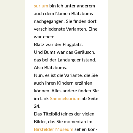
su­ri­um
bin ich unter ande­rem
auch dem Namen Blätz­bums
nach­ge­gan­gen. Sie fin­den dort
ver­schie­dens­te Vari­an­ten. Eine
war eben:
Blätz war der Flug­platz.
Und Bums war das Geräusch,
das bei der Lan­dung ent­stand.
Also Blätz­bums.
Nun, es ist die Vari­an­te, die Sie
auch Ihren Kin­dern erzäh­len
kön­nen. Alles ande­re fin­den Sie
im Link
Sam­mel­su­ri­um
ab Sei­te
24.
Das Titel­bild (eines der vie­len
Bil­der, das Sie momen­tan im
Birs­fel­der Muse­um
sehen kön­