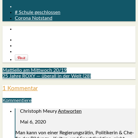
# Schule geschlossen
Corona Notstand
Mattiello am Mittwoch 20/19
25 Jahre ROXY — überall in der Welt (28)
1 Kommentar
Kommentiere
Christoph Meury
Antworten
Mai 6, 2020
Man kann von einer Regie­rungs­rä­tin, Poli­ti­ke­rin & Che­