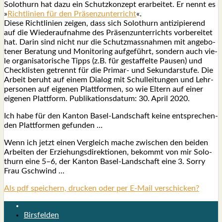
Solo­thurn hat dazu ein Schutz­kon­zept erar­bei­tet. Er nennt es
»
Richt­li­ni­en für den Präsenzunterricht
«.
Die­se Richt­li­ni­en zei­gen, dass sich Solo­thurn anti­zi­pie­rend
auf die Wie­der­auf­nah­me des Prä­senz­un­ter­richts vor­be­rei­tet
hat. Dar­in sind nicht nur die Schutz­mass­nah­men mit ange­bo­
te­ner Bera­tung und Moni­to­ring auf­ge­führt, son­dern auch vie­
le orga­ni­sa­to­ri­sche Tipps (z.B. für gestaf­fel­te Pau­sen) und
Check­lis­ten getrennt für die Pri­mar- und Sekun­dar­stu­fe. Die
Arbeit beruht auf einem Dia­log mit Schul­lei­tun­gen und Lehr­
per­so­nen auf eige­nen Platt­for­men, so wie Eltern auf einer
eige­nen Platt­form. Publi­ka­ti­ons­da­tum: 30. April 2020.
Ich habe für den Kan­ton Basel-Land­schaft kei­ne ent­spre­chen­
den Platt­for­men gefun­den …
Wenn ich jetzt einen Ver­gleich mache zwi­schen den bei­den
Arbei­ten der Erzie­hungs­di­rek­tio­nen, bekommt von mir Solo­
thurn eine 5–6, der Kan­ton Basel-Land­schaft eine 3. Sor­ry
Frau Gschwind …
Als pdf speichern, drucken oder per E-Mail verschicken?
Birsfelden