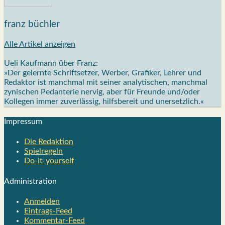
franz büchler
Alle Artikel anzeigen
Ueli Kaufmann über Franz:
»Der gelernte Schriftsetzer, Werber, Grafiker, Lehrer und
Redaktor ist manchmal mit seiner analytischen, manchmal
zynischen Pedanterie nervig, aber für Freunde und/oder
Kollegen immer zuverlässig, hilfsbereit und unersetzlich.«
Impres­sum
Die Redak­ti­on
Spiel­re­geln
Do-it-your­s­elf
Admi­nis­tra­ti­on
Anmelden
Eintrags-Feed
Kommentar-Feed