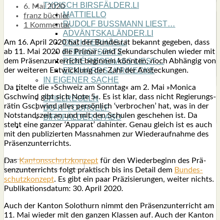
TYPISCH BIRSFÄLDER.LI
6. Mai 2020
MATTIELLO
franz büchler
RUDOLF BUSS­MANN LIEST…
1 Kommentar
ADVÄNTSKALÄNDER.LI
Am 16. April 2020 hat der Bun­des­rat bekannt gege­ben, dass
OSCHTERHÄS.LI
ab 11. Mai 2020 die Pri­mar- und Sekun­dar­schu­len wie­der mit
PFINGST­SPATZ
dem Prä­senz­un­ter­richt begin­nen könn­ten, noch Abhän­gig von
RENÉ REGEN­ASS LIEST…
der wei­te­ren Ent­wick­lung der Zahl der Anste­ckun­gen.
ECK­HARDS LYRIK­ECKE
IN EIGE­NER SACHE
Da titel­te die »Schweiz am Sonn­tag« am 2. Mai »Moni­ca
SO GOOT’S
Gschwind gibt sich Note 5«. Es ist klar, dass nicht Regie­rungs­
SPIEL­RE­GELN
rä­tin Gschwind alles per­sön­lich ‘ver­bro­chen’ hat, was in der
DO-IT-YOUR­S­ELF
Not­stands­zeit an und mit den Schu­len gesche­hen ist. Da
BIRSFÄLDER.LI-ABO
steht eine gan­zer ‘Appa­rat’ dahin­ter. Genau gleich ist es auch
SHOUT­BOX
mit den publi­zier­ten Mass­nah­men zur Wie­der­auf­nah­me des
Prä­senz­un­ter­richts.
Das
Kan­tons­schutz­kon­zept
für den Wie­der­be­ginn des Prä­
senz­un­ter­richts folgt prak­tisch bis ins Detail dem
Bun­des­
schutz­kon­zept
. Es gibt ein paar Prä­zi­sie­run­gen, wei­ter nichts.
Publi­ka­ti­ons­da­tum: 30. April 2020.
Auch der Kan­ton Solo­thurn nimmt den Prä­senz­un­ter­richt am
11. Mai wie­der mit den gan­zen Klas­sen auf. Auch der Kan­ton