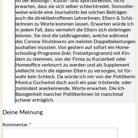
fin der Bildungs‑, Kul­tur- und Sport­di­rek­ti­on, nicht
erwar­ten, dass sie sich sel­ber schlecht­re­det. Sinn­vol­ler­
wei­se wür­de eine Jour­na­lis­tIn bei sol­chen Bei­trä­gen
auch die direkt­be­trof­fe­nen Leh­re­rIn­nen, Eltern & Schü­
le­rIn­nen zu Wor­te kom­men las­sen. Erwar­ten wür­de ich
in jedem Fall, dass ver­mehrt die Eltern sich ein­brin­gen
kön­nen. Sie sind die Leid­tra­gen­den, wel­che wäh­rend
des Coro­na-Shut­downs am meis­ten Dop­pel­be­las­tun­gen
aus­hal­ten muss­ten. Von ges­tern auf sofort ein Home­
schoo­ling-Pro­gramm (inkl. Frei­zeit­pro­gramm) mit Kin­
dern zu stem­men, von der Fir­ma zu Kurz­ar­beit oder
Home­of­fice ver­knurrt zu wer­den und als Sup­ple­ment
viel­leicht noch die eige­nen Eltern zu ver­sor­gen, ist für­
wahr kein Schleck. Da wür­de ich mir von der Poli­ti­ke­rin
Moni­ca Gschwind doch auch ein paar trös­ten­de, oder
zumin­dest aner­ken­nen­de, Wor­te erwar­ten. Die Ich-
Bezo­gen­heit man­cher Poli­ti­ke­rIn­nen ist manch­mal
schwer erträg­lich.
Deine Meinung
Kommentar
*