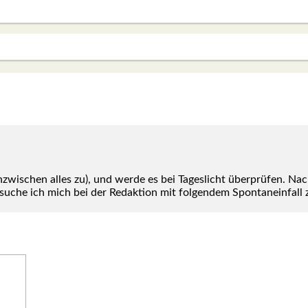
inzwi­schen alles zu), und wer­de es bei Tages­licht über­prü­fen. Na
u­che ich mich bei der Redak­ti­on mit fol­gen­dem Spon­ta­n­ein­fall zu