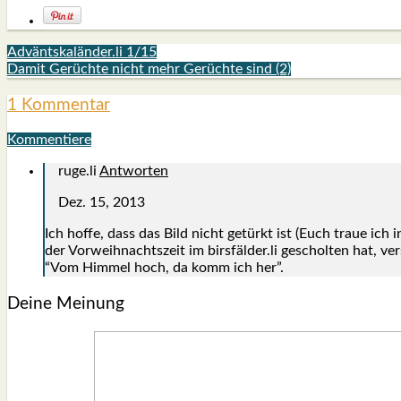
Adväntskaländer.li 1/15
Damit Gerüchte nicht mehr Gerüchte sind (2)
1 Kommentar
Kommentiere
ruge.li
Antworten
Dez. 15, 2013
Ich hof­fe, dass das Bild nicht getürkt ist (Euch traue ich 
der Vor­weih­nachts­zeit im birsfälder.li geschol­ten hat, ver­s
“Vom Him­mel hoch, da komm ich her”.
Deine Meinung