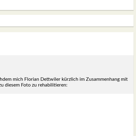
ch­dem mich Flo­ri­an Dett­wi­ler kürz­lich im Zusam­men­hang mit
 die­sem Foto zu reha­bi­li­tie­ren: