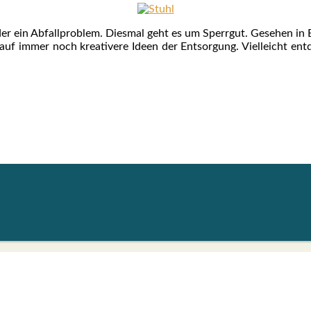
er ein Abfall­pro­blem. Dies­mal geht es um Sperr­gut. Gese­hen in Bi
 immer noch krea­ti­ve­re Ideen der Ent­sor­gung. Viel­leicht ent­de