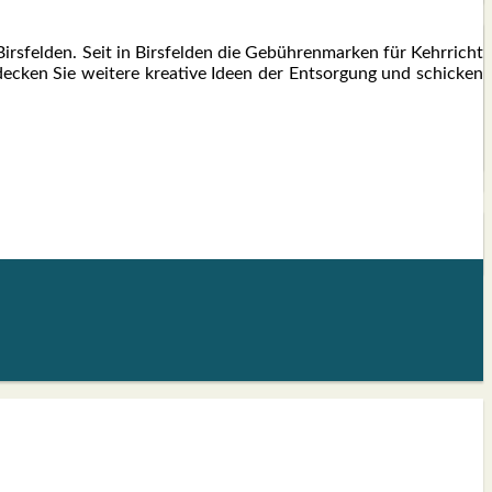
rs­fel­den. Seit in Birs­fel­den die Gebüh­ren­mar­ken für Kehr­richt
­cken Sie wei­te­re krea­ti­ve Ideen der Ent­sor­gung und schi­cken