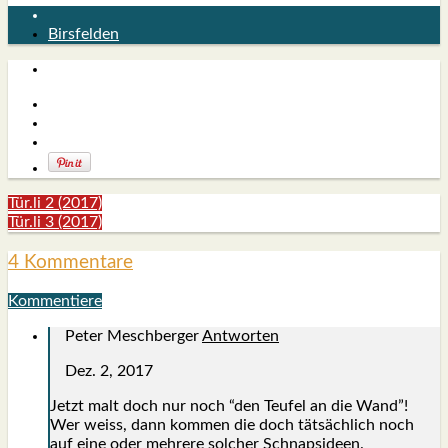
Birsfelden
Tür.li 2 (2017)
Tür.li 3 (2017)
4 Kommentare
Kommentiere
Peter Meschberger
Antworten
Dez. 2, 2017
Jetzt malt doch nur noch “den Teu­fel an die Wand”!
Wer weiss, dann kom­men die doch tätsäch­lich noch
auf eine oder meh­re­re sol­cher Schnaps­ideen.