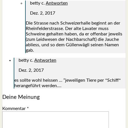
betty c.
Antworten
Dez. 2, 2017
Die Stras­se nach Schwei­zer­hal­le beginnt an der
Rhein­fel­d­er­stras­se. Der alte Lava­ter muss
Schwei­ne gehal­ten haben, da er offen­bar jeweils
(zum Leid­we­sen der Nach­bar­schaft) die Jau­che
abliess, und so dem Gül­len­wäg­li sei­nen Namen
gab.
betty c.
Antworten
Dez. 2, 2017
es soll­te wohl heis­sen … “jewei­li­gen Tie­re per *Schiff*
her­an­ge­führt wer­den.…
Deine Meinung
Kommentar
*