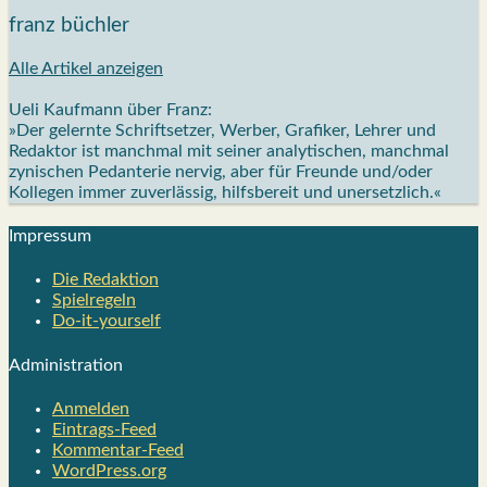
franz büchler
Alle Artikel anzeigen
Ueli Kaufmann über Franz:
»Der gelernte Schriftsetzer, Werber, Grafiker, Lehrer und
Redaktor ist manchmal mit seiner analytischen, manchmal
zynischen Pedanterie nervig, aber für Freunde und/oder
Kollegen immer zuverlässig, hilfsbereit und unersetzlich.«
Impres­sum
Die Redak­ti­on
Spiel­re­geln
Do-it-your­s­elf
Admi­nis­tra­ti­on
Anmelden
Eintrags-Feed
Kommentar-Feed
WordPress.org