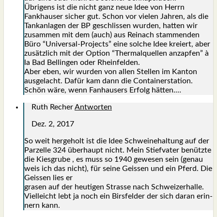
Übri­gens ist die nicht ganz neue Idee von Herrn
Fankhau­ser sicher gut. Schon vor vie­len Jah­ren, als die
Tank­an­la­gen der BP geschlis­sen wur­den, hat­ten wir
zusam­men mit dem (auch) aus Rein­ach stam­men­den
Büro “Uni­ver­sal-Pro­jects” eine sol­che Idee kre­iert, aber
zusätz­lich mit der Opti­on “Ther­mal­quel­len anzap­fen” à
la Bad Bel­lin­gen oder Rhein­fel­den.
Aber eben, wir wur­den von allen Stel­len im Kan­ton
aus­ge­lacht. Dafür kam dann die Con­tai­ner­sta­ti­on.
Schön wäre, wenn Fan­hau­sers Erfolg hät­ten.…
Ruth Recher
Antworten
Dez. 2, 2017
So weit her­ge­holt ist die Idee Schwei­ne­hal­tung auf der
Par­zel­le 324 über­haupt nicht. Mein Stief­va­ter benütz­te
die Kies­gru­be , es muss so 1940 gewe­sen sein (genau
weis ich das nicht), für sei­ne Geis­sen und ein Pferd. Die
Geis­sen lies er
gra­sen auf der heu­ti­gen Stras­se nach Schwei­zer­hal­le.
Viel­leicht lebt ja noch ein Birs­fel­der der sich dar­an erin­
nern kann.