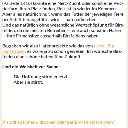
(Par­zel­le 1416) könn­te eine Nerz-Zucht oder sonst eine Pelz­
tier­farm ihren Platz fin­den, Pelz ist ja wie­der im Kom­men.
Aber alles natür­lich nur, wenn das Fut­ter der jewei­li­gen Tie­re
per Schiff her­an­ge­führt wird — hafen­af­fin eben.
Und das natür­lich ohne wesent­li­che Wert­schöp­fung für Birs­
fel­den, da die meis­ten Betrei­ber — wie auch sonst im Hafen
— ihre Fir­men­sit­ze aus­ser­halb Birs­fel­dens haben.
Begra­ben wir also Hafen­pro­jek­te wie das von
Hans-Jörg
Fankhau­ser
, es wäre ja zu schön gewe­sen. Ich wün­sche Birs­
fel­den eine schö­ne hafen­af­fi­ne Zukunft.
Und die Weis­heit zur Sache:
Die Hoff­nung stirbt zuletzt.
Aber sie stirbt.
Als pdf speichern, drucken oder per E-Mail verschicken?