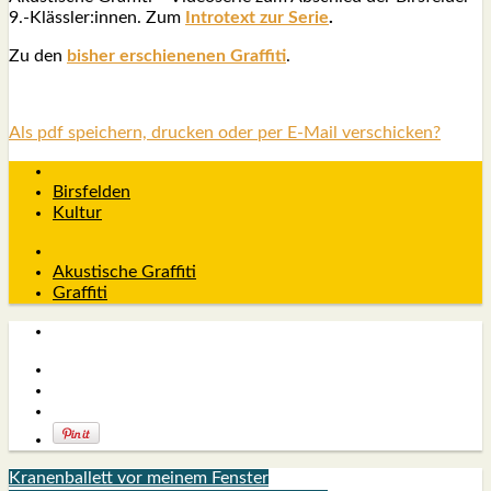
9.-Klässler:innen. Zum
Int­ro­text zur Serie
.
Zu den
bis­her erschie­ne­nen Graf­fi­ti
.
Als pdf speichern, drucken oder per E-Mail verschicken?
Birsfelden
Kultur
Akustische Graffiti
Graffiti
Kranenballett vor meinem Fenster