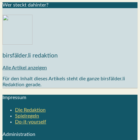
Wer steckt dahin­ter?
birsfälder.li redaktion
Alle Artikel anzeigen
Für den Inhalt dieses Artikels steht die ganze birsfälder.li
Redaktion gerade.
Impres­sum
Die Redak­ti­on
Spiel­re­geln
Do-it-your­s­elf
Admi­nis­tra­ti­on