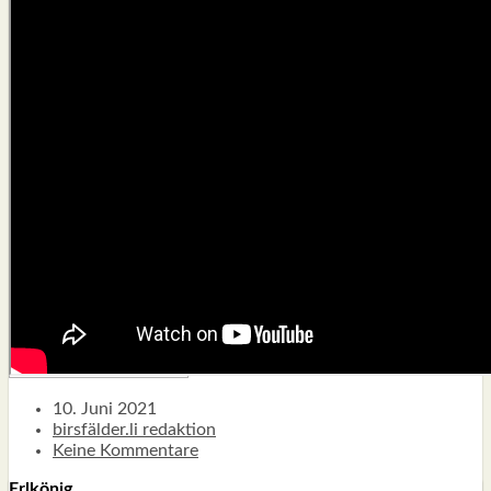
TYPISCH BIRSFÄLDER.LI
MATTIELLO
RUDOLF BUSS­MANN LIEST…
ADVÄNTSKALÄNDER.LI
OSCHTERHÄS.LI
PFINGST­SPATZ
RENÉ REGEN­ASS LIEST…
ECK­HARDS LYRIK­ECKE
IN EIGE­NER SACHE
SO GOOT’S
SPIEL­RE­GELN
DO-IT-YOUR­S­ELF
BIRSFÄLDER.LI-ABO
SHOUT­BOX
10. Juni 2021
birsfälder.li redaktion
Keine Kommentare
Erlkönig