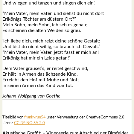
Und wie­gen und tan­zen und sin­gen dich ein.’
“Mein Vater, mein Vater, und siehst du nicht dort
Erlkönigs Töchter am düstern Ort?”
Mein Sohn, mein Sohn, ich seh es genau;
Es schei­nen die alten Wei­den so grau.
‘Ich lie­be dich, mich reizt dei­ne schöne Gestalt;
Und bist du nicht wil­lig, so brauch ich Gewalt.’
“Mein Vater, mein Vater, jetzt fasst er mich an!
Erlkönig hat mir ein Leids getan!”
Dem Vater grauset’s, er rei­tet geschwind,
Er hält in Armen das ächzende Kind,
Erreicht den Hof mit Mühe und Not;
In sei­nen Armen das Kind war tot.
Johann Wolf­gang von Goe­the
Titel­bild von
frankyrun54
unter Ver­wen­dung der Crea­tive­Com­mons 2.0
Lizenz
CC BY-NC-SA 2.0
Akus­ti­sche Graf­fi­ti – Video­se­rie zum Abschied der Birs­fel­der