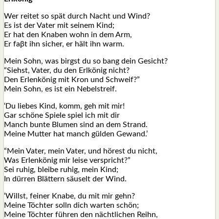
Wer rei­tet so spät durch Nacht und Wind?
Es ist der Vater mit sei­nem Kind;
Er hat den Kna­ben wohn in dem Arm,
Er faβt ihn sicher, er hält ihn warm.
Mein Sohn, was birgst du so bang dein Gesicht?
“Siehst, Vater, du den Erlkönig nicht?
Den Erlenkönig mit Kron und Schweif?”
Mein Sohn, es ist ein Nebel­streif.
‘Du lie­bes Kind, komm, geh mit mir!
Gar schöne Spie­le spiel ich mit dir
Manch bun­te Blu­men sind an dem Strand.
Mei­ne Mut­ter hat manch gülden Gewand.’
“Mein Vater, mein Vater, und hörest du nicht,
Was Erlenkönig mir lei­se ver­spricht?”
Sei ruhig, blei­be ruhig, mein Kind;
In dürren Blättern säuselt der Wind.
‘Willst, fei­ner Kna­be, du mit mir gehn?
Mei­ne Töchter solln dich war­ten schön;
Mei­ne Töchter führen den nächtlichen Reihn,