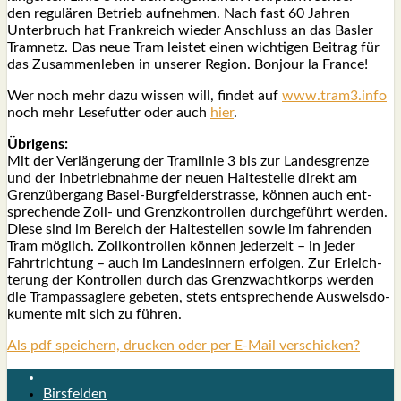
den regu­lä­ren Betrieb auf­neh­men. Nach fast 60 Jah­ren
Unter­bruch hat Frank­reich wie­der Anschluss an das Bas­ler
Tram­netz. Das neue Tram leis­tet einen wich­ti­gen Bei­trag für
das Zusam­men­le­ben in unse­rer Regi­on. Bon­jour la France!
Wer noch mehr dazu wis­sen will, fin­det auf
www.tram3.info
noch mehr Lese­fut­ter oder auch
hier
.
Übri­gens:
Mit der Ver­län­ge­rung der Tram­li­nie 3 bis zur Lan­des­gren­ze
und der Inbe­trieb­nah­me der neu­en Hal­te­stel­le direkt am
Grenz­über­gang Basel-Burg­fel­d­er­stras­se, kön­nen auch ent­
spre­chen­de Zoll- und Grenz­kon­trol­len durch­ge­führt wer­den.
Die­se sind im Bereich der Hal­te­stel­len sowie im fah­ren­den
Tram mög­lich. Zoll­kon­trol­len kön­nen jeder­zeit – in jeder
Fahrt­rich­tung – auch im Lan­des­in­nern erfol­gen. Zur Erleich­
te­rung der Kon­trol­len durch das Grenz­wacht­korps wer­den
die Tram­pas­sa­gie­re gebe­ten, stets ent­spre­chen­de Aus­weis­do­
ku­men­te mit sich zu füh­ren.
Als pdf speichern, drucken oder per E-Mail verschicken?
Birsfelden