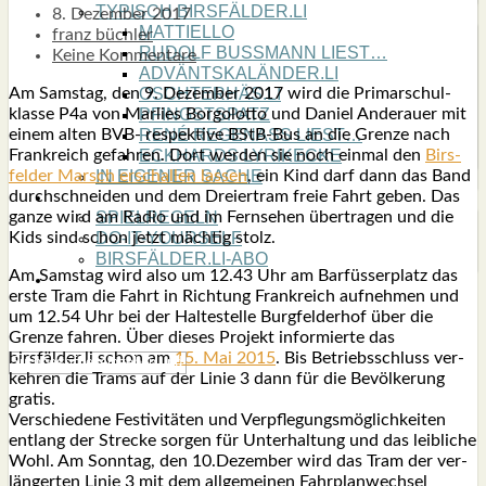
TYPISCH BIRSFÄLDER.LI
8. Dezember 2017
MATTIELLO
franz büchler
RUDOLF BUSS­MANN LIEST…
Keine Kommentare
ADVÄNTSKALÄNDER.LI
Am Sams­tag, den 9. Dezem­ber 2017 wird die Pri­mar­schul­
OSCHTERHÄS.LI
klas­se P4a von Mar­lies Bor­go­lot­to und Dani­el Ander­au­er mit
PFINGST­SPATZ
einem alten BVB- respek­ti­ve BStB-Bus an die Gren­ze nach
RENÉ REGEN­ASS LIEST…
Frank­reich gefah­ren. Dort wer­den sie noch ein­mal den
Birs­
ECK­HARDS LYRIK­ECKE
fel­der Marsch erschal­len las­sen
, ein Kind darf dann das Band
IN EIGE­NER SACHE
durch­schnei­den und dem Drei­er­t­ram freie Fahrt geben. Das
SO GOOT’S
gan­ze wird am Radio und im Fern­se­hen über­tra­gen und die
SPIEL­RE­GELN
Kids sind schon jetzt mäch­tig stolz.
DO-IT-YOUR­S­ELF
BIRSFÄLDER.LI-ABO
Am Sams­tag wird also um 12.43 Uhr am Bar­füs­ser­platz das
SHOUT­BOX
ers­te Tram die Fahrt in Rich­tung Frank­reich auf­neh­men und
um 12.54 Uhr bei der Hal­te­stel­le Burg­fel­d­er­hof über die
Gren­ze fah­ren. Über die­ses Pro­jekt infor­mier­te das
birsfälder.li schon am
15. Mai 2015
. Bis Betriebs­schluss ver­
keh­ren die Trams auf der Linie 3 dann für die Bevöl­ke­rung
gra­tis.
Ver­schie­de­ne Fes­ti­vi­tä­ten und Ver­pfle­gungs­mög­lich­kei­ten
ent­lang der Stre­cke sor­gen für Unter­hal­tung und das leib­li­che
Wohl. Am Sonn­tag, den 10.Dezember wird das Tram der ver­
län­ger­ten Linie 3 mit dem all­ge­mei­nen Fahr­plan­wech­sel