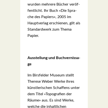
wur­den meh­re­re Bücher ver­öf­
fent­licht. Ihr Buch «Die Spra­
che des Papiers», 2005 im
Haupt­ver­lag erschie­nen, gilt als
Stan­dard­werk zum The­ma
Papier.
Aus­stel­lung und Buch­ver­nis­sa­
ge
Im Birs­fel­der Muse­um stellt
The­re­se Weber Wer­ke ihres
künst­le­ri­schen Schaf­fens unter
dem Titel «Topo­gra­fien der
Räu­me» aus. Es sind Wer­ke,
wel­che die inhalt­li­chen