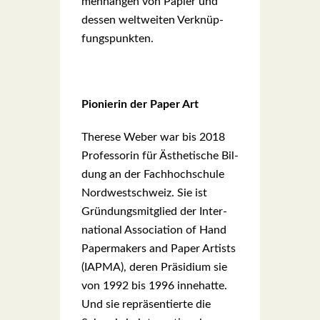
men­hän­gen von Papier und
des­sen welt­wei­ten Ver­knüp­
fungs­punk­ten.
Pio­nie­rin der Paper Art
The­re­se Weber war bis 2018
Pro­fes­so­rin für Ästhe­ti­sche Bil­
dung an der Fach­hoch­schu­le
Nord­west­schweiz. Sie ist
Grün­dungs­mit­glied der Inter­
na­tio­nal Asso­cia­ti­on of Hand
Paper­ma­kers and Paper Artists
(IAPMA), deren Prä­si­di­um sie
von 1992 bis 1996 inne­hat­te.
Und sie reprä­sen­tier­te die