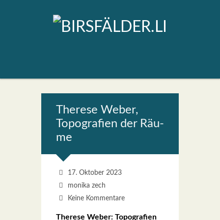
The­re­se Weber,
Topo­gra­fien der Räu­
me
17. Oktober 2023
monika zech
Keine Kommentare
The­re­se Weber: Topo­gra­fien