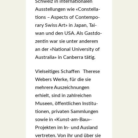
Schweiz in inter­na­tio­na­len
Aus­stel­lun­gen wie «Con­stel­la­
ti­ons – Aspects of Con­tem­po­
ra­ry Swiss Art» in Japan, Tai­
wan und den USA. Als Gast­do­
zen­tin war sie unter ande­rem
an der «Natio­nal Uni­ver­si­ty of
Aus­tra­lia» in Can­ber­ra tätig.
Viel­sei­ti­ges Schaf­fen The­re­se
Webers Wer­ke, für die sie
meh­re­re Aus­zeich­nun­gen
erhielt, sind in zahl­rei­chen
Muse­en, öffent­li­chen Insti­tu­
tio­nen, pri­va­ten Samm­lun­gen
sowie in «Kunst-am-Bau»-
Projekten im In- und Aus­land
ver­tre­ten. Von ihr und über sie