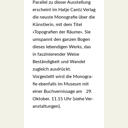
Par­al­lel zu die­ser Aus­stel­lung
erscheint im Hat­je Cantz Ver­lag
die neus­te Mono­gra­fie über die
Künst­le­rin, mit dem Titel
«Topo­gra­fien der Räu­me». Sie
umspannt den gan­zen Bogen
die­ses leben­di­gen Werks, das
in fas­zi­nie­ren­der Wei­se
Bestän­dig­keit und Wan­del
zugleich aus­drückt.
Vor­ge­stellt wird die Mono­gra­
fie eben­falls im Muse­um mit
einer Buch­ver­nis­sa­ge am 29.
Okto­ber, 11.15 Uhr (sie­he Ver­
an­stal­tun­gen).