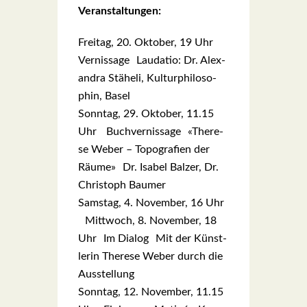
Ver­an­stal­tun­gen:
Frei­tag, 20. Okto­ber, 19 Uhr
Ver­nis­sa­ge Lau­da­tio: Dr. Alex­
an­dra Stäh­eli, Kul­tur­phi­lo­so­
phin, Basel
Sonn­tag, 29. Okto­ber, 11.15
Uhr Buch­ver­nis­sa­ge «The­re­
se Weber – Topo­gra­fien der
Räu­me» Dr. Isa­bel Bal­zer, Dr.
Chris­toph Bau­mer
Sams­tag, 4. Novem­ber, 16 Uhr
Mitt­woch, 8. Novem­ber, 18
Uhr Im Dia­log Mit der Künst­
le­rin The­re­se Weber durch die
Aus­stel­lung
Sonn­tag, 12. Novem­ber, 11.15