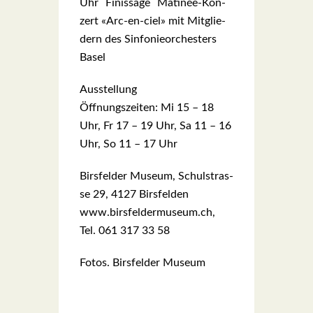
Uhr Finis­sa­ge Mati­née-Kon­
zert «Arc-en-ciel» mit Mit­glie­
dern des Sin­fo­nie­or­ches­ters
Basel
Aus­stel­lung
Öff­nungs­zei­ten: Mi 15 – 18
Uhr, Fr 17 – 19 Uhr, Sa 11 – 16
Uhr, So 11 – 17 Uhr
Birs­fel­der Muse­um, Schul­stras­
se 29, 4127 Birs­fel­den
www.birsfeldermuseum.ch,
Tel. 061 317 33 58
Fotos. Birs­fel­der Muse­um