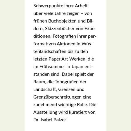
Schwer­punk­te ihrer Arbeit
über vie­le Jah­re zei­gen – von
frü­hen Buch­ob­jek­ten und Bil­
dern, Skiz­zen­bü­cher von Expe­
di­tio­nen, Foto­gra­fien ihrer per­
for­ma­ti­ven Aktio­nen in Wüs­
ten­land­schaf­ten bis zu den
letz­ten Paper Art Wer­ken, die
im Früh­som­mer in Japan ent­
stan­den sind. Dabei spielt der
Raum, die Topo­gra­fien der
Land­schaft, Gren­zen und
Grenz­über­schrei­tun­gen eine
zuneh­mend wich­ti­ge Rol­le. Die
Aus­stel­lung wird kura­tiert von
Dr. Isa­bel Bal­zer.