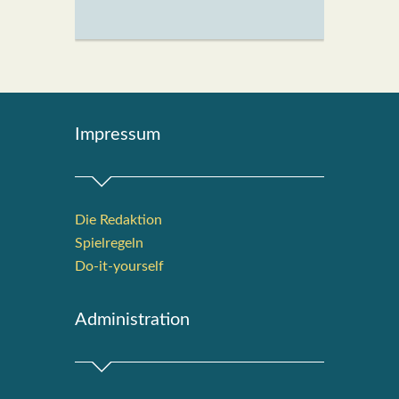
Impres­sum
Die Redak­ti­on
Spiel­re­geln
Do-it-your­s­elf
Admi­nis­tra­ti­on