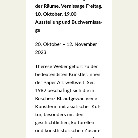
der Räu­me. Ver­nis­sa­ge Frei­tag,
10. Okto­ber, 19.00
Aus­stel­lung und Buch­ver­nis­sa­
ge
20. Okto­ber – 12. Novem­ber
2023
The­re­se Weber gehört zu den
bedeu­tends­ten Künstler:innen
der Paper Art welt­weit. Seit
1982 beschäf­tigt sich die in
Rös­chenz BL auf­ge­wach­se­ne
Künst­le­rin mit asia­ti­scher Kul­
tur, beson­ders mit den
geschicht­li­chen, kul­tu­rel­len
und kunst­his­to­ri­schen Zusam­