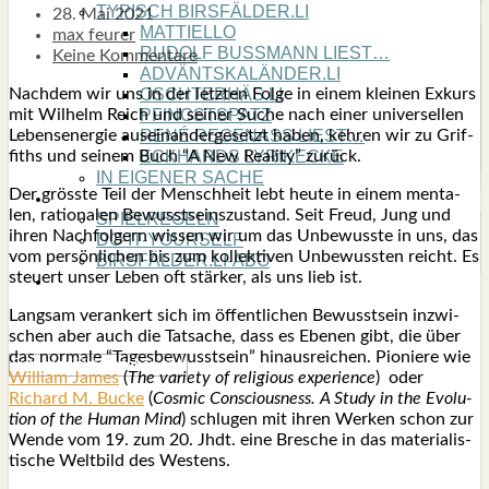
TYPISCH BIRSFÄLDER.LI
28. Mai 2021
MATTIELLO
max feurer
RUDOLF BUSS­MANN LIEST…
Keine Kommentare
ADVÄNTSKALÄNDER.LI
Nach­dem wir uns in der letz­ten Fol­ge in einem klei­nen Exkurs
OSCHTERHÄS.LI
mit Wil­helm Reich und sei­ner Suche nach einer uni­ver­sel­len
PFINGST­SPATZ
Lebens­en­er­gie aus­ein­an­der­ge­setzt haben, keh­ren wir zu Grif­
RENÉ REGEN­ASS LIEST…
fiths und sei­nem Buch “A New Rea­li­ty” zurück.
ECK­HARDS LYRIK­ECKE
IN EIGE­NER SACHE
Der gröss­te Teil der Mensch­heit lebt heu­te in einem men­ta­
SO GOOT’S
len, ratio­na­len Bewusst­seins­zu­stand. Seit Freud, Jung und
SPIEL­RE­GELN
ihren Nach­fol­gern wis­sen wir um das Unbe­wuss­te in uns, das
DO-IT-YOUR­S­ELF
vom per­sön­li­chen bis zum kol­lek­ti­ven Unbe­wuss­ten reicht. Es
BIRSFÄLDER.LI-ABO
steu­ert unser Leben oft stär­ker, als uns lieb ist.
SHOUT­BOX
Lang­sam ver­an­kert sich im öffent­li­chen Bewusst­sein inzwi­
schen aber auch die Tat­sa­che, dass es Ebe­nen gibt, die über
das nor­ma­le “Tages­be­wusst­sein” hin­aus­rei­chen. Pio­nie­re wie
Wil­liam James
(
The varie­ty of reli­gious expe­ri­ence
) oder
Richard M. Bucke
(
Cos­mic
Con­scious­ness. A Stu­dy in the Evo­lu­
ti­on of the Human Mind
) schlu­gen mit ihren Wer­ken schon zur
Wen­de vom 19. zum 20. Jhdt. eine Bre­sche in das mate­ria­lis­
ti­sche Welt­bild des Wes­tens.