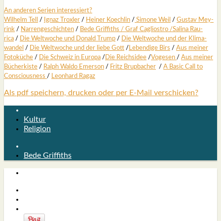
An ande­ren Seri­en inter­es­siert?
Wil­helm Tell
/
Ignaz Trox­ler
/
Hei­ner Koech­lin
/
Simo­ne Weil
/
Gus­tav Mey­
rink
/
Nar­ren­ge­schich­ten
/
Bede Grif­fiths /
Graf Cagli­os­tro
/
Sali­na Rau­
rica
/
Die Welt­wo­che und Donald Trump
/
Die Welt­wo­che und der Kli­ma­
wan­del
/
Die Welt­wo­che und der lie­be Gott
/
Leben­di­ge Birs
/
Aus mei­ner
Foto­kü­che
/
Die Schweiz in Euro­pa
/
Die Reichs­idee
/
Voge­sen
/
Aus mei­ner
Bücher­kis­te
/
Ralph Wal­do Emer­son
/
Fritz Brup­ba­cher
/
A Basic Call to
Con­scious­ness
/
Leon­hard Ragaz
Als pdf speichern, drucken oder per E-Mail verschicken?
Kultur
Religion
Bede Griffiths