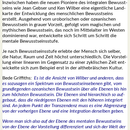
Inzwi­schen haben die neu­en Pio­nie­re des inte­gra­len Bewusst­
seins wie Jean Gebser und Ken Wil­ber eine eigent­li­che Land­
kar­te der Ent­wick­lung des mensch­li­chen Bewusst­seins
erstellt. Aus­ge­hend vom urob­ori­schen oder ozea­ni­schen
Bewusst­sein in grau­er Vor­zeit, gefolgt vom magi­schen und
mythi­schen Bewusst­sein, das noch im Mit­tel­al­ter im Wes­ten
domi­nie­rend war, ent­wi­ckel­te sich Schritt um Schritt die
men­ta­le Bewusst­seins­stu­fe.
Je nach Bewusst­seins­stu­fe erleb­te der Mensch sich sel­ber,
die Natur, Raum und Zeit höchst unter­schied­lich. Die Vor­stel­
lung einer linea­ren im Gegen­satz zu einer zykli­schen Zeit ent­
wi­ckel­te sich zum Bei­spiel erst in der alt­he­bräi­schen Kul­tur.
Bede Grif­fiths:
Es ist die Ansicht von Wil­ber und ande­ren, dass
es sozu­sa­gen ein Spek­trum von Bewusst­seins­ebe­nen gibt, vom
grund­le­gen­den ozea­ni­schen Bewusst­sein über alle Ebe­nen bis hin
zum höchs­ten Bewusst­sein. Die Ebe­nen sind hier­ar­chisch so auf­
ge­baut, dass die nied­ri­ge­ren Ebe­nen mit den höhe­ren inte­griert
sind. An jedem Punkt der Tran­szen­denz muss es eine Abgren­zung
von der vor­he­ri­gen Ebe­ne und eine Inte­gra­ti­on der­sel­ben geben.
Wenn man sich also auf der Ebe­ne des men­ta­len Bewusst­seins
von der Ebe­ne der Vor­stel­lung dif­fe­ren­ziert und sich der Welt der