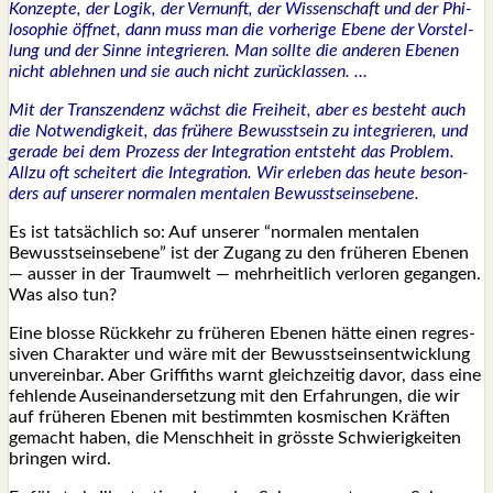
Kon­zep­te, der Logik, der Ver­nunft, der Wis­sen­schaft und der Phi­
lo­so­phie öff­net, dann muss man die vor­he­ri­ge Ebe­ne der Vor­stel­
lung und der Sin­ne inte­grie­ren. Man soll­te die ande­ren Ebe­nen
nicht ableh­nen und sie auch nicht zurück­las­sen. …
Mit der Tran­szen­denz wächst die Frei­heit, aber es besteht auch
die Not­wen­dig­keit, das frü­he­re Bewusst­sein zu inte­grie­ren, und
gera­de bei dem Pro­zess der Inte­gra­ti­on ent­steht das Pro­blem.
All­zu oft schei­tert die Inte­gra­ti­on. Wir erle­ben das heu­te beson­
ders auf unse­rer nor­ma­len men­ta­len Bewusst­seins­ebe­ne.
Es ist tat­säch­lich so: Auf unse­rer “nor­ma­len men­ta­len
Bewusst­seins­ebe­ne” ist der Zugang zu den frü­he­ren Ebe­nen
— aus­ser in der Traum­welt — mehr­heit­lich ver­lo­ren gegan­gen.
Was also tun?
Eine blos­se Rück­kehr zu frü­he­ren Ebe­nen hät­te einen regres­
si­ven Cha­rak­ter und wäre mit der Bewusst­seins­ent­wick­lung
unver­ein­bar. Aber Grif­fiths warnt gleich­zei­tig davor, dass eine
feh­len­de Aus­ein­an­der­set­zung mit den Erfah­run­gen, die wir
auf frü­he­ren Ebe­nen mit bestimm­ten kos­mi­schen Kräf­ten
gemacht haben, die Mensch­heit in gröss­te Schwie­rig­kei­ten
brin­gen wird.