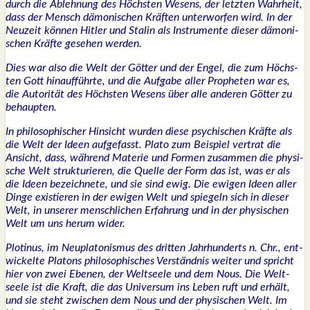
durch die Ableh­nung des Höchs­ten Wesens, der letz­ten Wahr­heit,
dass der Mensch dämo­ni­schen Kräf­ten unter­wor­fen wird. In der
Neu­zeit kön­nen Hit­ler und Sta­lin als Instru­men­te die­ser dämo­ni­
schen Kräf­te gese­hen wer­den.
Dies war also die Welt der Göt­ter und der Engel, die zum Höchs­
ten Gott hin­auf­führ­te, und die Auf­ga­be aller Pro­phe­ten war es,
die Auto­ri­tät des Höchs­ten Wesens über alle ande­ren Göt­ter zu
behaup­ten.
In phi­lo­so­phi­scher Hin­sicht wur­den die­se psy­chi­schen Kräf­te als
die Welt der Ideen auf­ge­fasst. Pla­to zum Bei­spiel ver­trat die
Ansicht, dass, wäh­rend Mate­rie und For­men zusam­men die phy­si­
sche Welt struk­tu­rie­ren, die Quel­le der Form das ist, was er als
die Ideen bezeich­ne­te, und sie sind ewig. Die ewi­gen Ideen aller
Din­ge exis­tie­ren in der ewi­gen Welt und spie­geln sich in die­ser
Welt, in unse­rer mensch­li­chen Erfah­rung und in der phy­si­schen
Welt um uns her­um wider.
Plo­ti­nus, im Neu­pla­to­nis­mus des drit­ten Jahr­hun­derts n. Chr., ent­
wi­ckel­te Pla­tons phi­lo­so­phi­sches Ver­ständ­nis wei­ter und spricht
hier von zwei Ebe­nen, der Welt­see­le und dem Nous. Die Welt­
see­le ist die Kraft, die das Uni­ver­sum ins Leben ruft und erhält,
und sie steht zwi­schen dem Nous und der phy­si­schen Welt. Im