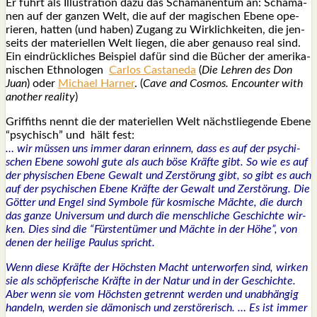
Er führt als Illus­tra­ti­on dazu das Scha­ma­nen­tum an: Scha­ma­
nen auf der gan­zen Welt, die auf der magi­schen Ebe­ne ope­
rie­ren, hat­ten (und haben) Zugang zu Wirk­lich­kei­ten, die jen­
seits der mate­ri­el­len Welt lie­gen, die aber genau­so real sind.
Ein
ein­drück­li­ches Bei­spiel dafür sind die Bücher der ame­ri­ka­
ni­schen Eth­no­lo­gen
Car­los Casta­ne­da
(
Die Leh­ren des Don
Juan
) oder
Micha­el Harner
. (
Cave and Cos­mos. Encoun­ter with
ano­ther rea­li­ty
)
Grif­fiths nennt die der mate­ri­el­len Welt nächst­lie­gen­de Ebe­ne
“psy­chisch” und hält fest:
… wir müs­sen uns immer dar­an erin­nern, dass es auf der psy­chi­
schen Ebe­ne sowohl gute als auch böse Kräf­te gibt. So wie es auf
der phy­si­schen Ebe­ne Gewalt und Zer­stö­rung gibt, so gibt es auch
auf der psy­chi­schen Ebe­ne Kräf­te der Gewalt und Zer­stö­rung. Die
Göt­ter und Engel sind Sym­bo­le für kos­mi­sche Mäch­te, die durch
das gan­ze Uni­ver­sum und durch die mensch­li­che Geschich­te wir­
ken. Dies sind die “Fürs­ten­tü­mer und Mäch­te in der Höhe”, von
denen der hei­li­ge Pau­lus spricht.
Wenn die­se Kräf­te der Höchs­ten Macht unter­wor­fen sind, wir­ken
sie als schöp­fe­ri­sche Kräf­te in der Natur und in der Geschich­te.
Aber wenn sie vom Höchs­ten getrennt wer­den und unab­hän­gig
han­deln, wer­den sie dämo­nisch und zer­stö­re­risch. … Es ist immer