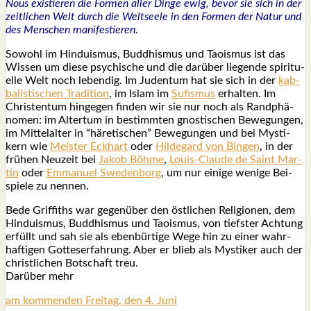
Nous exis­tie­ren die For­men aller Din­ge ewig, bevor sie sich in der
zeit­li­chen Welt durch die Welt­see­le in den For­men der Natur und
des Men­schen mani­fes­tie­ren.
Sowohl im Hin­du­is­mus, Bud­dhis­mus und Tao­is­mus ist das
Wis­sen um die­se psy­chi­sche und die dar­über lie­gen­de spi­ri­tu­
el­le Welt noch leben­dig. Im Juden­tum hat sie sich in der
kab­
ba­lis­ti­schen Tra­di­ti­on
, im Islam im
Sufis­mus
erhal­ten. Im
Chris­ten­tum hin­ge­gen fin­den wir sie nur noch als Rand­phä­
no­men: im Alter­tum in bestimm­ten gnos­ti­schen Bewe­gun­gen,
im Mit­tel­al­ter in “häre­ti­schen” Bewe­gun­gen und bei Mys­ti­
kern wie
Meis­ter Eck­hart
oder
Hil­de­gard von Bin­gen
, in der
frü­hen Neu­zeit bei
Jakob Böh­me
,
Lou­is-Clau­de de Saint Mar­
tin
oder
Emma­nu­el Swe­den­borg
, um nur eini­ge weni­ge Bei­
spie­le zu nen­nen.
Bede Grif­fiths war gegen­über den öst­li­chen Reli­gio­nen, dem
Hin­du­is­mus, Bud­dhis­mus und Tao­is­mus, von tiefs­ter Ach­tung
erfüllt und sah sie als eben­bür­ti­ge Wege hin zu einer wahr­
haf­ti­gen Got­tes­er­fah­rung. Aber er blieb als Mys­ti­ker auch der
christ­li­chen Bot­schaft treu.
Dar­über mehr
am kom­men­den Frei­tag, den 4. Juni