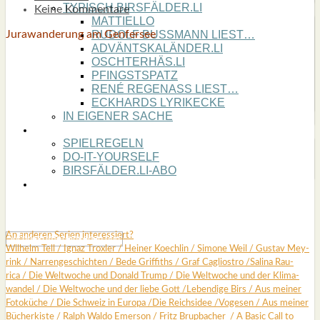
TYPISCH BIRSFÄLDER.LI
Keine Kommentare
MATTIELLO
Jura­wan­de­rung am Gen­fer­see
RUDOLF BUSS­MANN LIEST…
ADVÄNTSKALÄNDER.LI
OSCHTERHÄS.LI
PFINGST­SPATZ
RENÉ REGEN­ASS LIEST…
ECK­HARDS LYRIK­ECKE
IN EIGE­NER SACHE
SO GOOT’S
SPIEL­RE­GELN
DO-IT-YOUR­S­ELF
BIRSFÄLDER.LI-ABO
SHOUT­BOX
An ande­ren Seri­en inter­es­siert?
Wil­helm Tell
/
Ignaz Trox­ler
/
Hei­ner Koech­lin
/
Simo­ne Weil
/
Gus­tav Mey­
rink
/
Nar­ren­ge­schich­ten
/
Bede Grif­fiths /
Graf Cagli­os­tro
/
Sali­na Rau­
rica
/
Die Welt­wo­che und Donald Trump
/
Die Welt­wo­che und der Kli­ma­
wan­del
/
Die Welt­wo­che und der lie­be Gott
/
Leben­di­ge Birs
/
Aus mei­ner
Foto­kü­che
/
Die Schweiz in Euro­pa
/
Die Reichs­idee
/
Voge­sen
/
Aus mei­ner
Bücher­kis­te
/
Ralph Wal­do Emer­son
/
Fritz Brup­ba­cher
/
A Basic Call to