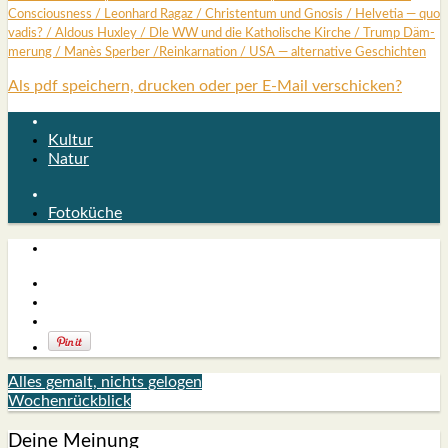
Con­scious­ness
/
Leon­hard Ragaz
/
Chris­ten­tum und Gno­sis
/
Hel­ve­tia — quo
vadis?
/
Aldous Hux­ley
/
Dle WW und die Katho­li­sche Kir­che
/
Trump Däm­
me­rung /
Manès Sper­ber
/
Reinkar­na­ti­on /
USA — alter­na­ti­ve Geschich­ten
Als pdf speichern, drucken oder per E-Mail verschicken?
Kultur
Natur
Fotoküche
Alles gemalt, nichts gelogen
Wochenrückblick
Deine Meinung