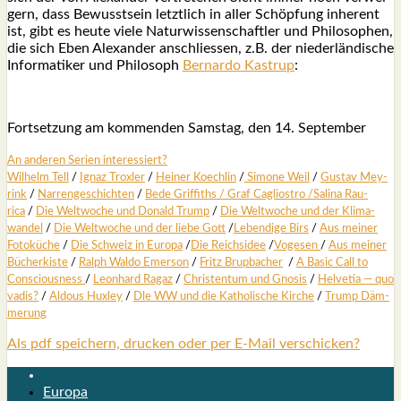
gern, dass Bewusst­sein letzt­lich in aller Schöp­fung inher­ent
ist, gibt es heu­te vie­le Natur­wis­sen­schaft­ler und Phi­lo­so­phen,
die sich Eben Alex­an­der anschlies­sen, z.B. der nie­der­län­di­sche
Infor­ma­ti­ker und Phi­lo­soph
Ber­nar­do Kastrup
:
Fort­set­zung am kom­men­den Sams­tag, den 14. Sep­tem­ber
An ande­ren Seri­en inter­es­siert?
Wil­helm Tell
/
Ignaz Trox­ler
/
Hei­ner Koech­lin
/
Simo­ne Weil
/
Gus­tav Mey­
rink
/
Nar­ren­ge­schich­ten
/
Bede Grif­fiths /
Graf Cagli­os­tro
/
Sali­na Rau­
rica
/
Die Welt­wo­che und Donald Trump
/
Die Welt­wo­che und der Kli­ma­
wan­del
/
Die Welt­wo­che und der lie­be Gott
/
Leben­di­ge Birs
/
Aus mei­ner
Foto­kü­che
/
Die Schweiz in Euro­pa
/
Die Reichs­idee
/
Voge­sen
/
Aus mei­ner
Bücher­kis­te
/
Ralph Wal­do Emer­son
/
Fritz Brup­ba­cher
/
A Basic Call to
Con­scious­ness
/
Leon­hard Ragaz
/
Chris­ten­tum und Gno­sis
/
Hel­ve­tia — quo
vadis?
/
Aldous Hux­ley
/
Dle WW und die Katho­li­sche Kir­che
/
Trump Däm­
me­rung
Als pdf speichern, drucken oder per E-Mail verschicken?
Europa