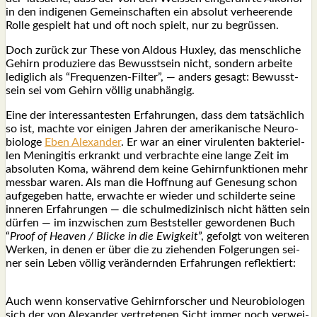
in den indi­ge­nen Gemein­schaf­ten ein abso­lut ver­hee­ren­de
Rol­le gespielt hat und oft noch spielt, nur zu begrüs­sen.
Doch zurück zur The­se von Aldous Hux­ley, das mensch­li­che
Gehirn pro­du­zie­re das Bewusst­sein nicht, son­dern arbei­te
ledig­lich als “Fre­quen­zen-Fil­ter”, — anders gesagt: Bewusst­
sein sei vom Gehirn völ­lig unab­hän­gig.
Eine der inter­es­san­tes­ten Erfah­run­gen, dass dem tat­säch­lich
so ist, mach­te vor eini­gen Jah­ren der ame­ri­ka­ni­sche Neu­ro­
bio­lo­ge
Eben Alex­an­der
. Er war an einer viru­len­ten bak­te­ri­el­
len Menin­gi­tis erkrankt und ver­brach­te eine lan­ge Zeit im
abso­lu­ten Koma, wäh­rend dem kei­ne Gehirn­funk­tio­nen mehr
mess­bar waren. Als man die Hoff­nung auf Gene­sung schon
auf­ge­ge­ben hat­te, erwach­te er wie­der und schil­der­te sei­ne
inne­ren Erfah­run­gen — die schul­me­di­zi­nisch nicht hät­ten sein
dür­fen — im inzwi­schen zum Best­stel­ler gewor­de­nen Buch
“
Pro­of of Hea­ven / Bli­cke in die Ewig­keit
”, gefolgt von wei­te­ren
Wer­ken, in denen er über die zu zie­hen­den Fol­ge­run­gen sei­
ner sein Leben völ­lig ver­än­dern­den Erfah­run­gen reflek­tiert:
Auch wenn kon­ser­va­ti­ve Gehirn­for­scher und Neu­ro­bio­lo­gen
sich der von Alex­an­der ver­tre­te­nen Sicht immer noch ver­wei­