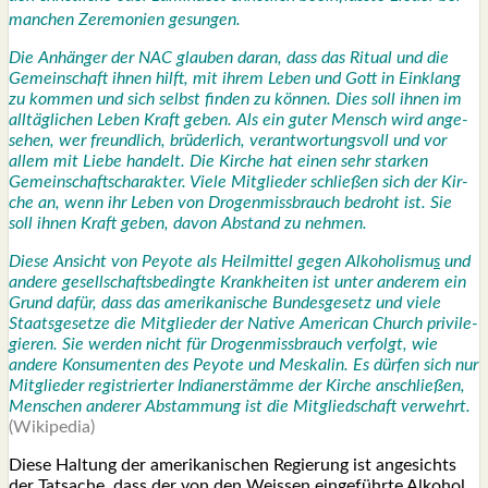
man­chen Zere­mo­nien gesun­gen.
Die Anhän­ger der NAC glau­ben dar­an, dass das Ritu­al und die
Gemein­schaft ihnen hilft, mit ihrem Leben und Gott in Ein­klang
zu kom­men und sich selbst fin­den zu kön­nen. Dies soll ihnen im
all­täg­li­chen Leben Kraft geben. Als ein guter Mensch wird ange­
se­hen, wer freund­lich, brü­der­lich, ver­ant­wor­tungs­voll und vor
allem mit Lie­be han­delt. Die Kir­che hat einen sehr star­ken
Gemein­schafts­cha­rak­ter. Vie­le Mit­glie­der schlie­ßen sich der Kir­
che an, wenn ihr Leben von Dro­gen­miss­brauch bedroht ist. Sie
soll ihnen Kraft geben, davon Abstand zu neh­men.
Die­se Ansicht von Pey­o­te als Heil­mit­tel gegen Alko­ho­lis­mu
s
und
ande­re gesell­schafts­be­ding­te Krank­hei­ten ist unter ande­rem ein
Grund dafür, dass das ame­ri­ka­ni­sche Bun­des­ge­setz und vie­le
Staats­ge­set­ze die Mit­glie­der der Nati­ve Ame­ri­can Church pri­vi­le­
gie­ren. Sie wer­den nicht für Dro­gen­miss­brauch ver­folgt, wie
ande­re Kon­su­men­ten des Pey­o­te und Mes­ka­lin. Es dür­fen sich nur
Mit­glie­der regis­trier­ter India­ner­stäm­me der Kir­che anschlie­ßen,
Men­schen ande­rer Abstam­mung ist die Mit­glied­schaft ver­wehrt.
(Wiki­pe­dia)
Die­se Hal­tung der ame­ri­ka­ni­schen Regie­rung ist ange­sichts
der Tat­sa­che, dass der von den Weis­sen ein­ge­führ­te Alko­hol