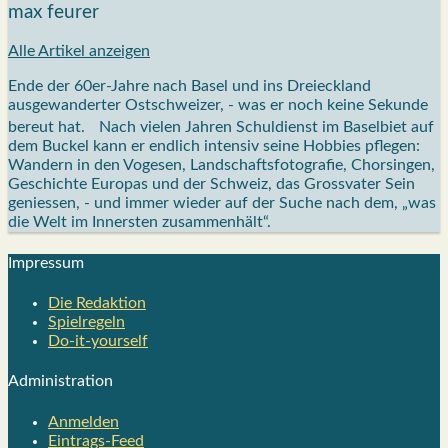
max feurer
Alle Artikel anzeigen
Ende der 60er-Jahre nach Basel und ins Dreieckland
ausgewanderter Ostschweizer, - was er noch keine Sekunde
bereut hat. Nach vielen Jahren Schuldienst im Baselbiet auf
dem Buckel kann er endlich intensiv seine Hobbies pflegen:
Wandern in den Vogesen, Landschaftsfotografie, Chorsingen,
Geschichte Europas und der Schweiz, das Grossvater Sein
geniessen, - und immer wieder auf der Suche nach dem, „was
die Welt im Innersten zusammenhält“.
Impres­sum
Die Redak­ti­on
Spiel­re­geln
Do-it-your­s­elf
Admi­nis­tra­ti­on
Anmelden
Eintrags-Feed