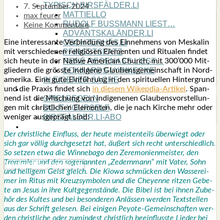
TYPISCH BIRSFÄLDER.LI
7. September 2024
MATTIELLO
max feurer
RUDOLF BUSS­MANN LIEST…
Keine Kommentare
ADVÄNTSKALÄNDER.LI
Eine inter­es­san­te Ver­bin­dung des Ein­neh­mens von Mes­ka­lin
OSCHTERHÄS.LI
mit ver­schie­de­nen reli­giö­sen Ele­men­ten und Ritua­len fin­det
PFINGST­SPATZ
sich heu­te in der Nati­ve Ame­ri­can Church, mit 300’000 Mit­
RENÉ REGEN­ASS LIEST…
glie­dern die gröss­te indi­ge­ne Glau­bens­ge­mein­schaft in Nord­
ECK­HARDS LYRIK­ECKE
ame­ri­ka. Eine gute Ein­füh­rung in den spi­ri­tu­el­len Hin­ter­grund
IN EIGE­NER SACHE
und die Pra­xis fin­det sich
in die­sem Wikep­dia-Arti­kel
. Span­
SO GOOT’S
nend ist die Mischung von indi­gene­nen Glau­bens­vor­stel­lun­
SPIEL­RE­GELN
gen mit christ­li­chen Ele­men­ten, die je nach Kir­che mehr oder
DO-IT-YOUR­S­ELF
weni­ger aus­ge­prägt sind:
BIRSFÄLDER.LI-ABO
SHOUT­BOX
Der christ­li­che Ein­fluss, der heu­te meis­ten­teils über­wiegt oder
sich gar völ­lig durch­ge­setzt hat, äußert sich recht unter­schied­lich.
So set­zen etwa die Win­ne­bago den Zere­mo­nien­meis­ter, den
Tromm­ler und den soge­nann­ten „Zedern­mann“ mit Vater, Sohn
und hei­li­gem Geist gleich. Die Kio­wa schmü­cken den Was­ser­ei­
mer im Ritus mit Kreuz­sym­bo­len und die Che­yenne rit­zen Gebe­
te an Jesus in ihre Kult­ge­gen­stän­de. Die Bibel ist bei ihnen Zube­
hör des Kul­tes und bei beson­de­ren Anläs­sen wer­den Text­stel­len
aus der Schrift gele­sen. Bei eini­gen Pey­o­te-Gemein­schaf­ten wer­
den christ­li­che oder zumin­dest christ­lich beein­fluss­te Lie­der bei