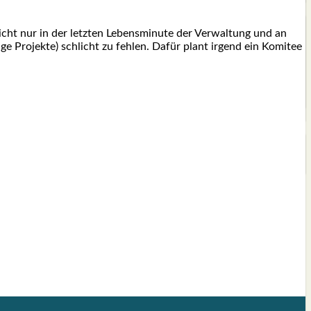
cht nur in der letz­ten Lebens­mi­nu­te der Ver­wal­tung und an
i­ge Pro­jek­te) schlicht zu feh­len. Dafür plant irgend ein Komi­tee