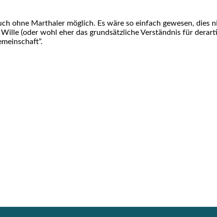
ch ohne Mar­tha­ler mög­lich. Es wäre so ein­fach gewe­sen, dies ni
Wil­le (oder wohl eher das grund­sätz­li­che Ver­ständ­nis für der­ar­t
­mein­schaft”.