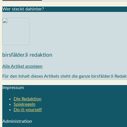
Wer steckt dahin­ter?
birsfälder.li redaktion
Alle Artikel anzeigen
Für den Inhalt dieses Artikels steht die ganze birsfälder.li Reda
Impres­sum
Die Redak­ti­on
Spiel­re­geln
Do-it-your­s­elf
Admi­nis­tra­ti­on