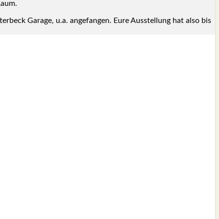
 Raum.
er­beck Gara­ge, u.a. ange­fan­gen. Eure Aus­stel­lung hat also bis