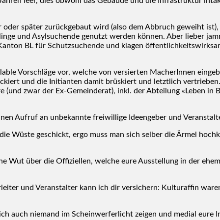
n Jah­ren leer, dies obwohl das Gebäu­de und die Infra­struk­tur int
der spä­ter zurück­ge­baut wird (also dem Abbruch geweiht ist), ung
­ge und Asyl­su­chen­de genutzt wer­den kön­nen. Aber lie­ber jam­mer
Kan­ton BL für Schutz­su­chen­de und kla­gen öffent­lich­keits­wirk­s
ble Vor­schlä­ge vor, wel­che von ver­sier­ten Mache­rIn­nen ein­ge­
­ckiert und die Initi­an­ten damit brüs­kiert und letzt­lich ver­trie­
o­re (und zwar der Ex-Gemein­de­rat), inkl. der Abtei­lung «Leben in 
en Auf­ruf an unbe­kann­te frei­wil­li­ge Ideen­ge­ber und Ver­an­stal­te
 die Wüs­te geschickt, ergo muss man sich sel­ber die Ärmel hoch­k
e­ne Wut über die Offi­zi­el­len, wel­che eure Aus­stel­lung in der ehe
lei­ter und Ver­an­stal­ter kann ich dir ver­si­chern: Kul­tu­raf­fin war
 auch nie­mand im Schein­wer­fer­licht zei­gen und medi­al eure Initia