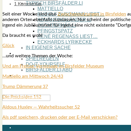
TYPISCH BIRSFÄLDER.LI
1 Kommentar
MATTIELLO
Seit einer Woche sind also
Zwi­schen­nut­zun­gen in Birs­fel­den
au
RUDOLF BUSS­MANN LIEST…
ande­ren Orten eben­falls zuzu­las­sen. Nur scheint der poli­ti­sche 
ADVÄNTSKALÄNDER.LI
irgend ein Jubi­lä­ums­fest für irgend eine nicht exis­ten­te “Dorf­ge
OSCHTERHÄS.LI
PFINGST­SPATZ
Da braucht es wohl
RENÉ REGEN­ASS LIEST…
ECK­HARDS LYRIK­ECKE
Glück
IN EIGE­NER SACHE
SO GOOT’S
…und wei­te­re The­men der Woche:
SPIEL­RE­GELN
DO-IT-YOUR­S­ELF
Und am Frei­tag: Ver­nis­sa­ge im Birs­fel­der Muse­um
BIRSFÄLDER.LI-ABO
SHOUT­BOX
Mat­ti­el­lo am Mitt­woch 24/43
Trump Däm­me­rung 37
Die Reichs­idee 152
Aldous Hux­ley — Wahr­heits­su­cher 52
Als pdf speichern, drucken oder per E-Mail verschicken?