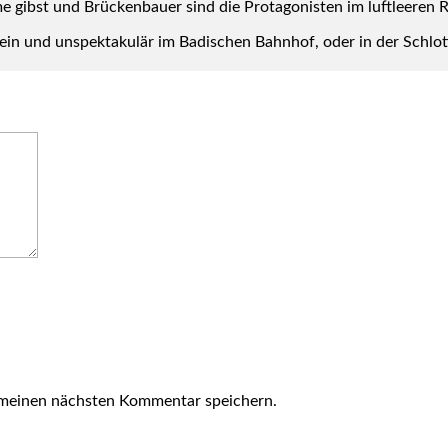
me gibst und Brü­cken­bau­er sind die Prot­ago­nis­ten im luft­lee­ren
ein und unspek­ta­ku­lär im Badi­schen Bahn­hof, oder in der Schlot­t
 meinen nächsten Kommentar speichern.