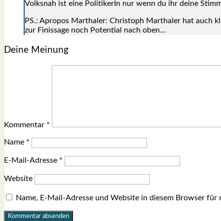
Volks­nah ist eine Poli­ti­ke­rIn nur wenn du ihr dei­ne Stim­
PS.: Apro­pos Mar­tha­ler: Chris­toph Mar­tha­ler hat auch kl
zur Finis­sa­ge noch Poten­ti­al nach oben…
Deine Meinung
Kommentar
*
Name
*
E-Mail-Adresse
*
Website
Name, E-Mail-Adresse und Website in diesem Browser für