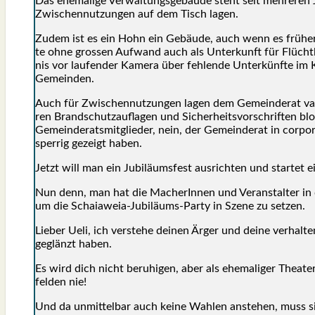
Das ehe­ma­li­ge Ver­wal­tungs­ge­bäu­de steht seit meh­re­re
Zwi­schen­nut­zun­gen auf dem Tisch lagen.
Zudem ist es ein Hohn ein Gebäu­de, auch wenn es frü­her o
te ohne gros­sen Auf­wand auch als Unter­kunft für Flücht­lin
nis vor lau­fen­der Kame­ra über feh­len­de Unter­künf­te im 
Gemein­den.
Auch für Zwi­schen­nut­zun­gen lagen dem Gemein­de­rat vala
ren Brand­schutz­auf­la­gen und Sicher­heits­vor­schrif­ten blo
Gemein­de­rats­mit­glie­der, nein, der Gemein­de­rat in cor­p
sper­rig gezeigt haben.
Jetzt will man ein Jubi­lä­ums­fest aus­rich­ten und star­tet ein
Nun denn, man hat die Mache­rIn­nen und Ver­an­stal­ter in
um die Schaiaweia-Jubi­lä­ums-Par­ty in Sze­ne zu set­zen.
Lie­ber Ueli, ich ver­ste­he dei­nen Ärger und dei­ne ver­hal­t
geglänzt haben.
Es wird dich nicht beru­hi­gen, aber als ehe­ma­li­ger Thea­ter­
fel­den nie!
Und da unmit­tel­bar auch kei­ne Wah­len anste­hen, muss sich