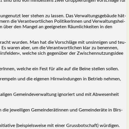
akt sind und von min­des­tens zwei Grup­pie­run­gen Vor­schlä­ge für
e­nutzt leer ste­hen zu las­sen. Das Ver­wal­tungs­ge­bäu­de hät­
n die Ver­ant­wort­li­chen Poli­ti­ke­rIn­nen und Ver­wal­tungs­hei­
am über den Man­gel an geeig­ne­ten Räum­lich­kei­ten in den
bracht wur­den. Man hat die Vor­schlä­ge mit unsin­ni­gen und teu­
ben. Es waren aber, um die Ver­ant­wort­li­chen klar zu benen­nen,
Birs­fel­den«, wel­che sich gegen­über der Zwi­schen­nut­zungs­idee
­rIn­nen, wel­che ein Fest für alle auf die Bei­ne stel­len sol­len.
rem­peln und die eige­nen Hirn­win­dun­gen in Betrieb neh­men,
­ma­li­gen Gemein­de­ver­wal­tung igno­riert und mit Abwe­sen­heit
en die jewei­li­gen Gemein­de­rä­tin­nen und Gemein­de­rä­te in Birs­
­ti­ve (bei­spiels­wei­se mit einer Gruss­bot­schaft) wür­di­gen.