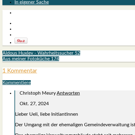
In eigener Sache
Aldous Huxley - Wahrheitssucher 52
Aus meiner Fotoküche 174
1 Kommentar
Kommentiere
Christoph Meury
Antworten
Okt. 27, 2024
Lie­ber Ueli, lie­be Initi­an­tIn­nen
Der Umgang mit der ehe­ma­li­gen Gemein­de­ver­wal­tung ist