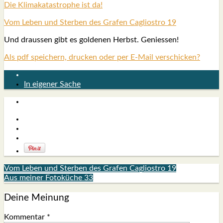
Die Kli­ma­ka­ta­stro­phe ist da!
Vom Leben und Ster­ben des Gra­fen Cagli­os­tro 19
Und draus­sen gibt es gol­de­nen Herbst. Genies­sen!
Als pdf speichern, drucken oder per E-Mail verschicken?
In eigener Sache
Vom Leben und Sterben des Grafen Cagliostro 19
Aus meiner Fotoküche 33
Deine Meinung
Kommentar
*