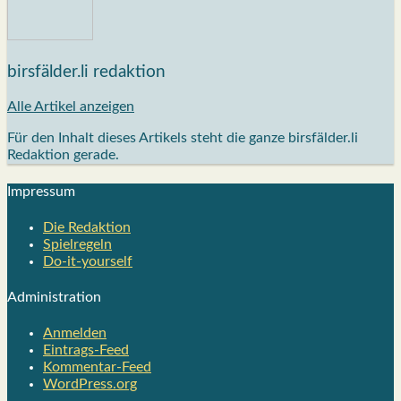
birsfälder.li redaktion
Alle Artikel anzeigen
Für den Inhalt dieses Artikels steht die ganze birsfälder.li
Redaktion gerade.
Impres­sum
Die Redak­ti­on
Spiel­re­geln
Do-it-your­s­elf
Admi­nis­tra­ti­on
Anmelden
Eintrags-Feed
Kommentar-Feed
WordPress.org