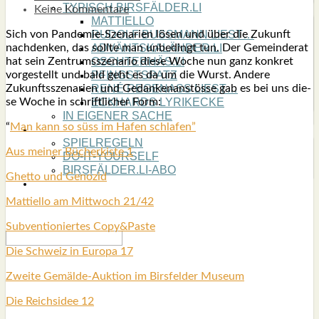
TYPISCH BIRSFÄLDER.LI
Keine Kommentare
MATTIELLO
Sich von Pan­de­mie-Sze­na­ri­en lösen und über die Zukunft
RUDOLF BUSS­MANN LIEST…
nach­den­ken, das soll­te man unbe­dingt tun. Der Gemein­de­rat
ADVÄNTSKALÄNDER.LI
hat sein Zen­trums­sze­na­rio die­se Woche nun ganz kon­kret
OSCHTERHÄS.LI
vor­ge­stellt und bald geht es da um die Wurst. Ande­re
PFINGST­SPATZ
Zukunfts­sze­na­ri­en und Gedan­ken­an­stös­se gab es bei uns die­
RENÉ REGEN­ASS LIEST…
se Woche in schrift­li­cher Form:
ECK­HARDS LYRIK­ECKE
IN EIGE­NER SACHE
“
Man kann so süss im Hafen schla­fen”
SO GOOT’S
SPIEL­RE­GELN
Aus mei­ner Bücher­kis­te 1
DO-IT-YOUR­S­ELF
BIRSFÄLDER.LI-ABO
Ghet­to und Geno­zid
SHOUT­BOX
Mat­ti­el­lo am Mitt­woch 21/42
Sub­ven­tio­nier­tes Copy&Paste
Die Schweiz in Euro­pa 17
Zwei­te Gemäl­de-Auk­ti­on im Birs­fel­der Muse­um
Die Reichs­idee 12