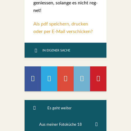
genies­sen, solan­ge es nicht reg­
net!
Als pdf speichern, drucken
oder per E-Mail verschicken?
IN EIGENER SACHE
Es geht weiter
Aus meiner Fotoküche 18