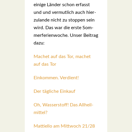
eini­ge Län­der schon erfasst
und und ver­mut­lich auch hier­
zu­lan­de nicht zu stop­pen sein
wird. Das war die ers­te Som­
mer­fe­ri­en­wo­che. Unser Bei­trag
dazu:
Machet auf das Tor, machet
auf das Tor
Ein­kom­men. Ver­dient!
Der täg­li­che Ein­kauf
Oh, Was­ser­stoff! Das All­heil­
mit­tel?
Mat­ti­el­lo am Mitt­woch 21/28