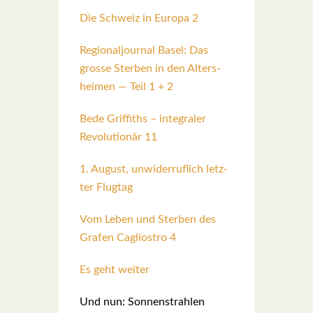
Die Schweiz in Euro­pa 2
Regio­nal­jour­nal Basel: Das
gros­se Ster­ben in den Alters­
hei­men — Teil 1 + 2
Bede Grif­fiths – inte­gra­ler
Revo­lu­tio­när 11
1. August, unwi­der­ruf­lich letz­
ter Flug­tag
Vom Leben und Ster­ben des
Gra­fen Cagli­os­tro 4
Es geht wei­ter
Und nun: Son­nen­strah­len