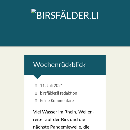
Wochen­rück­blick
11. Juli 2021
birsfälder.li redaktion
Keine Kommentare
Viel Was­ser im Rhein, Wel­len­
rei­ter auf der Birs und die
nächs­te Pan­de­mie­wel­le, die