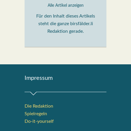
Alle Artikel anzeigen
Für den Inhalt dieses Artikels
steht die ganze birsfälder.li
Redaktion gerade.
Impres­sum
Die Redak­ti­on
Spiel­re­geln
Do-it-your­s­elf