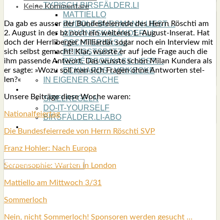
TYPISCH BIRSFÄLDER.LI
Keine Kommentare
MATTIELLO
Da gab es aus­ser der Bun­des­fei­er­re­de des Herrn Rös­ch­ti am
RUDOLF BUSS­MANN LIEST…
2. August in der bz noch ein wei­te­res 1.-August-Inserat. Hat
ADVÄNTSKALÄNDER.LI
doch der Herr­li­ber­ger Mil­li­ar­där sogar noch ein Inter­view mit
OSCHTERHÄS.LI
sich selbst gemacht! Klar, wuss­te er auf jede Fra­ge auch die
PFINGST­SPATZ
ihm pas­sen­de Ant­wort. Das wuss­te schon Milan Kun­de­ra als
RENÉ REGEN­ASS LIEST…
er sag­te: »Wozu soll man sich Fra­gen ohne Ant­wor­ten stel­
ECK­HARDS LYRIK­ECKE
len?«
IN EIGE­NER SACHE
SO GOOT’S
Unse­re Bei­trä­ge die­se Woche waren:
SPIEL­RE­GELN
DO-IT-YOUR­S­ELF
Natio­nal­fei­er­tag
BIRSFÄLDER.LI-ABO
SHOUT­BOX
Die Bun­des­fei­er­re­de von Herrn Rös­ch­ti SVP
Franz Hoh­ler: Nach Euro­pa
Ser­pen­so­phie: War­ten in Lon­don
Mat­ti­el­lo am Mitt­woch 3/31
Som­mer­loch
Nein, nicht Som­mer­loch! Spon­so­ren wer­den gesucht …