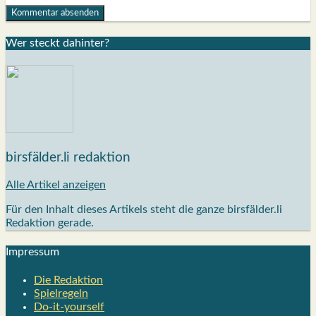
Wer steckt dahin­ter?
birsfälder.li redaktion
Alle Artikel anzeigen
Für den Inhalt dieses Artikels steht die ganze birsfälder.li
Redaktion gerade.
Impres­sum
Die Redak­ti­on
Spiel­re­geln
Do-it-your­s­elf