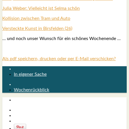
Julia Weber: Viel­leicht ist Sel­ma schön
Kol­li­si­on zwi­schen Tram und Auto
Ver­steck­te Kunst in Birs­fel­den (26)
… und noch unser Wunsch für ein schö­nes Wochen­en­de …
Als pdf speichern, drucken oder per E-Mail verschicken?
In eigener Sache
Wochenrückblick