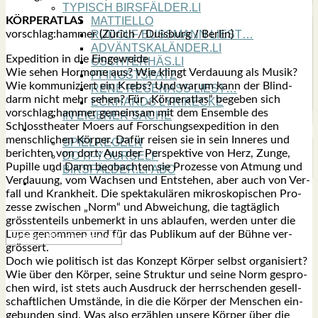
TYPISCH BIRSFÄLDER.LI
KÖRPERATLAS
MATTIELLO
vorschlag:hammer (Zürich / Duis­burg / Ber­lin)
RUDOLF BUSS­MANN LIEST…
ADVÄNTSKALÄNDER.LI
Expe­di­ti­on in die Ein­ge­wei­de
OSCHTERHÄS.LI
Wie sehen Hor­mo­ne aus? Wie klingt Ver­dau­ung als Musik?
PFINGST­SPATZ
Wie kom­mu­ni­ziert ein Krebs? Und war­um kann der Blind­
RENÉ REGEN­ASS LIEST…
darm nicht mehr sehen? Für „Kör­per­at­las“ bege­ben sich
ECK­HARDS LYRIK­ECKE
vorschlag:hammer gemein­sam mit dem Ensem­ble des
IN EIGE­NER SACHE
Schloss­thea­ter Moers auf For­schungs­expe­di­ti­on in den
SO GOOT’S
mensch­li­chen Kör­per. Dafür rei­sen sie in sein Inne­res und
SPIEL­RE­GELN
berich­ten von dort: Aus der Per­spek­ti­ve von Herz, Zun­ge,
DO-IT-YOUR­S­ELF
Pupil­le und Darm beob­ach­ten sie Pro­zes­se von Atmung und
BIRSFÄLDER.LI-ABO
Ver­dau­ung, vom Wach­sen und Ent­ste­hen, aber auch von Ver­
SHOUT­BOX
fall und Krank­heit. Die spek­ta­ku­lä­ren mikro­sko­pi­schen Pro­
zes­se zwi­schen „Norm“ und Abwei­chung, die tag­täg­lich
gröss­ten­teils unbe­merkt in uns ablau­fen, wer­den unter die
Lupe genom­men und für das Publi­kum auf der Büh­ne ver­
grös­sert.
Doch wie poli­tisch ist das Kon­zept Kör­per selbst orga­ni­siert?
Wie über den Kör­per, sei­ne Struk­tur und sei­ne Norm gespro­
chen wird, ist stets auch Aus­druck der herr­schen­den gesell­
schaft­li­chen Umstän­de, in die die Kör­per der Men­schen ein­
ge­bun­den sind. Was also erzäh­len unse­re Kör­per über die