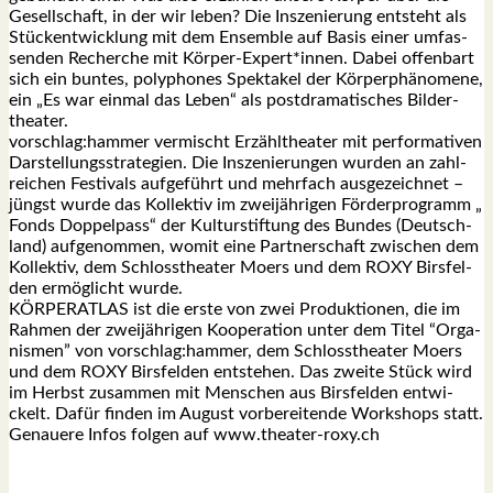
Gesell­schaft, in der wir leben? Die Insze­nie­rung ent­steht als
Stück­ent­wick­lung mit dem Ensem­ble auf Basis einer umfas­
sen­den Recher­che mit Körper-Expert*innen. Dabei offen­bart
sich ein bun­tes, poly­pho­nes Spek­ta­kel der Kör­per­phä­no­me­ne,
ein „Es war ein­mal das Leben“ als post­dra­ma­ti­sches Bil­der­
thea­ter.
vorschlag:hammer ver­mischt Erzähl­thea­ter mit per­for­ma­ti­ven
Dar­stel­lungs­stra­te­gien. Die Insze­nie­run­gen wur­den an zahl­
rei­chen Fes­ti­vals auf­ge­führt und mehr­fach aus­ge­zeich­net –
jüngst wur­de das Kol­lek­tiv im zwei­jäh­ri­gen För­der­pro­gramm „
Fonds Dop­pel­pass“ der Kul­tur­stif­tung des Bun­des (Deutsch­
land) auf­ge­nom­men, womit eine Part­ner­schaft zwi­schen dem
Kol­lek­tiv, dem Schloss­thea­ter Moers und dem ROXY Birs­fel­
den ermög­licht wur­de.
KÖRPERATLAS ist die ers­te von zwei Pro­duk­tio­nen, die im
Rah­men der zwei­jäh­ri­gen Koope­ra­ti­on unter dem Titel “Orga­
nis­men” von vorschlag:hammer, dem Schloss­thea­ter Moers
und dem ROXY Birs­fel­den ent­ste­hen. Das zwei­te Stück wird
im Herbst zusam­men mit Men­schen aus Birs­fel­den ent­wi­
ckelt. Dafür fin­den im August vor­be­rei­ten­de Work­shops statt.
Genaue­re Infos fol­gen auf www.theater-roxy.ch