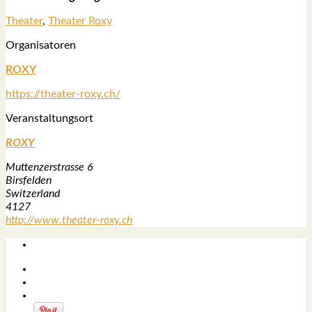
Thea­ter
,
Thea­ter Roxy
Orga­ni­sa­to­ren
ROXY
https://theater-roxy.ch/
Ver­an­stal­tungs­ort
ROXY
Mut­ten­zer­stras­se 6
Birs­fel­den
Switz­er­land
4127
http://www.theater-roxy.ch