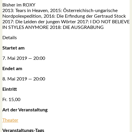
Bis­her im ROXY
2013: Tears in Hea­ven, 2015: Öster­rei­chisch-unga­ri­sche
Nord­pol­ex­pe­di­ti­on, 2016: Die Erfin­dung der Ger­traud Stock
2017: Die Lei­den der jun­gen Wör­ter 2017: I DO NOT BELIEVE
IN STYLES ANYMORE 2018: DIE AUSGRABUNG
Details
Star­tet am
7. Mai 2019 — 20:00
Endet am
8. Mai 2019 — 20:00
Ein­tritt
Fr. 15,00
Art der Ver­an­stal­tung
Thea­ter
Ver­an­stal­tungs-Tags